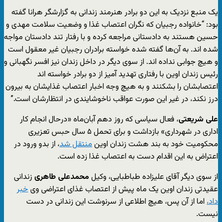
یک منبع نزدیک به این دو برادر هنرمند زندانی به گزارشگر هرانا گفته
بود: “خانواده رجبیان که نگران اعتصاب غذا و وضعیت سلامت مهدی و
حسین هستند به دادستانی مراجعه کرده و با رفتار تند دادستان مواجه
شده اند. به آن‌ها گفته شده خواسته برادران رجبیان غیر معقول است
و هیچ جوابی نداده اند. از سوی دیگر در داخل زندان نیز افسر نگهبانی و
رئیس زندان اوین با رفتاری تهدید آمیز از دو برادر خواسته اند
اعتصابشان را بشکنند و به هیچ وجه اخبار اعتصاب غذایشان به بیرون
درز نکند، در غیر این صورت عواقب ناخوشایندی در انتظارشان است.”
علی شریعتی
، فعال سیاسی که روز دهم آبان‌ماه «درحال انجام کار
اداری در شهرداری» بازداشت و برای تحمل ۵ سال حبس تعزیری
محکومیت خود به بند هشت زندان اوین
منتقل شد
، از بدو ورود در
اعتراض به این اقدام دست به اعتصاب غذا زده است.
از سوی دیگر آقای علیزاده طباطبایی، وکیل
محمدعلی طاهری
زندانی
عقیدتی زندان اوین یک ماه پیش از اعتصاب غذای اعتراضی وی
خبر
داد،
اما از آن پس، هیچ اطلاعی از سرنوشت این زندانی در دست
نیست.