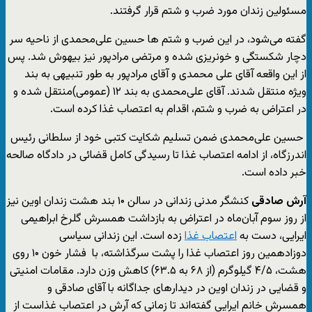
مسئولین زندان مورد ضرب و شتم قرار گرفتند.
گفته می‌شود، در این ضرب و شتم ها حسین علی‌محمدی از ناحیه سر
دچار شکستگی و خونریزی شده و مرتضی مرادپور نیز بیهوش شد. پس
از این واقعه آقای علی محمدی و آقای مرادپور به طور تنبیهی به بند
ویژه منتقل شدند. آقای علی‌محمدی به بند ۱۲ (عمومی)منتقل شده و
در اعتراض به ضرب و شتم، اقدام به اعتصاب غذا کرده است.
حسین علی‌محمدی ضمن تسلیم شکایت کتبی خود از سلطانی رئیس
اندرزگاه، از ادامه اعتصاب غذا تا رسیدگی کامل قضائی در دادگاه صالحه
خبر داده است.
آرش صادقی
کنشگر مدنی زندانی در سالن ۱۰ بند هشت زندان اوین نیز
از روز سوم آبان‌ماه در اعتراض به بازداشت همسرش گلرخ ابراهیمی
ایرایی، دست به
اعتصاب غذا
زده است. این زندانی سیاسی
دوزادهمین روز اعتصاب غذا را پشت سرگذاشته، با فشار خون ۱۰ روی
هشت، ۴/۵ گیلوگرم (از ۶۸ به ۶۳.۵) کاهش وزن دارد. مقامات امنیتی
و قضایی در زندان اوین در دیدارهای جداگانه با آقای صادقی و
همسرش خانم ایرایی گفته‌اند تا زمانی که آرش در اعتصاب غذاست از