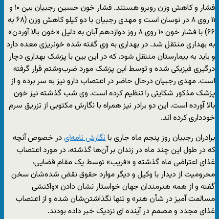
فشار و کاهش وزن روبرو هستند. فشار خون حسین رجبیان بین ۱۰ و
۱۱ روی ۸ در نوسان است و مهدی رجبیان با دو کیلو کاهش وزن (۶۸ به
۶۶) با فشار خون ۱۰ روی ۸ روز دوازدهم آبان به دلیل «خون بالا آوردن»
به بهداری منتقل شد. در بهداری به وی گفته شده خونریزی معده دارد
و باید به بیمارستان منتقل شود، که در این بین با پزشک بهداری دچار
درگیری فیزیکی شده و توسط این پزشک مورد ضرب‌وشتم قرار گرفته
است. مهدی رجبیان درحال حاضر در اعتصاب دارو نیز به سر برده و از
پزشک مذکور شکایتی را تنظیم کرده است. وی شب گذشته نیز خون
بالا آورده است. این دو برادر نیز همراه با نگارش مکتوبی از تزریق سرم
خودداری کرده اند.
برادران رجبیان روز پنجم ماه جاری با
نگارش نامه‌ای
در خصوص آنچه
که در طول این چند ماه در زندان بر آن‌ها گذشته، در مورد اعتصاب
غذای اعتراضی ماه گذشته و «فریب» توسط یک مقام قضایی،
محرومیت از دیدار با وکیل و دیگر موارد حقوق نقض شده‌شان سخن
گفته و از همه هنرمندان جهان خواستار نشان دادن «واکنشی
مسالمت آمیز در شأن هنر» و تنها نگذاشتن‌شان شده‌ و از اعتصاب
غذای مجدد و مصمم در آینده ای نزدیک خبر داده بودند.