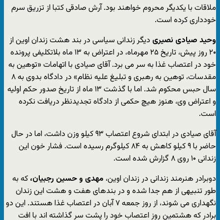
ملاقات با یکدیگر محروم خواهند بود. آرش صادقی کتبا از تزریق سرم
خودداری کرده است.
وحید صیادی نصیری
دیگر زندانی سیاسی در بند هشت زندان اوین از
۲۰ روز پیش، تاریخ ۲۵ مهرماه، در اعتراض به ۱۳ ماه بلاتکلیفی پرونده
خود در اعتصاب غذا به سر می برد. آقای صیادی با اتهامات «توهین به
مقدسات، توهین به رهبری و تبلیغ علیه نظام» در دادگاه بدوی به ۸
سال حبس محکوم شد. اما با گذشت ۱۳ ماه از تاریخ صدور حکم اولیه
و اعتراض وی، هنوز هیچ حکمی از دادگاه تجدیدنظر دریافت نکرده
است.
آقای صیادی در ابتدای شروع اعتصاب ۹۳ کیلو وزن داشت، اما در حال
حاضر با ۹ کیلو کاهش به ۸۴ کیلوگرم رسیده است. فشار خون این
زندانی ۱۰ روی ۸ گزارش شده است.
دوبرادر هنرمند زندانی در زندان اوین،
مهدی و حسین رجبیان،
که به
طور تنبیهی از هم جدا شده و در بندهای هفت و هشت این زندان
نگهداری می شوند، از روز جمعه ۷ آبان در اعتصاب غذا هستند. این دو
برادر که هشتمین روز اعتصاب خود را پشت سر گذاشته اند با افت