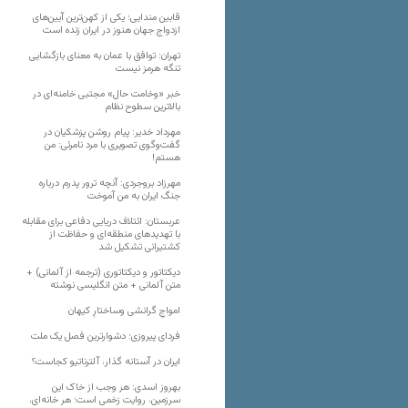
قابین مندایی؛ یکی از کهن‌ترین آیین‌های
ازدواج جهان هنوز در ایران زنده است
تهران: توافق با عمان به معنای بازگشایی
تنگه هرمز نیست
خبر «وخامت حال» مجتبی خامنه‌ای در
بالاترین سطوح نظام
مهرداد خدیر: پیام روشن پزشکیان در
گفت‌و‌گوی تصویری با مرد نامرئی: من
هستم!
مهرزاد بروجردی: آنچه ترور پدرم درباره
جنگ ایران به من آموخت
عربستان: ائتلاف دریایی دفاعی برای مقابله
با تهدیدهای منطقه‌ای و حفاظت از
کشتیرانی تشکیل شد
دیکتاتور و دیکتاتوری (ترجمه از آلمانی) +
متن آلمانی + متن انگلیسی نوشته
‌امواجِ گرانشی وساختارِ کیهان
فردای پیروزی؛ دشوارترین فصل یک ملت
ایران در آستانه گذار، آلترناتیو کجاست؟
بهروز اسدی: هر وجب از خاک‌ این
سرزمین، روایت زخمی است؛ هر خانه‌ای،