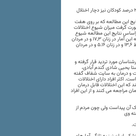
در این میان سهم زنان ۵.۲۶ درصد و در مردان ۸.۲۰ درصد بوده و ۲۰ درصد کودکان نیز دچار اختلال
یج این مطالعه که بر روی هفت
۸۷۶ نفر در گروه سنی ۱۵ تا ۶۴ سال، طی سال‌های ۹۰-۸۹ صورت گرفت میزان شیوع اختلالات
۸ درصد است. همچنین براساس نتایج این مطالعه شیوع
ابتلا به اختلالات خلقی در کشور به طور متوسط ۶.۱۴ درصد است که این آمار در زنان ۱۷,۳ و در مردان
۱۱,۹ درصد است. شیوع اختلال افسردگی نیز در کشور به طور متوسط ۱۳,۶ و در زنان ۵.۱۶ و در مر‌دان
ناسان مورد تردید قرار گرفته و
تا یحیی شادی گندم آبادی،
ت و درمان به سایت شفاف گفته
. اکثر افراد دارای اختلالات
ند که این اختلالات قابل درمان
ان مراجعه می کنند و از این افراد
وک آن پیداست ولی چون مردم از
ته وی
ت.