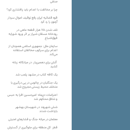
صنفی
چرا بر مخالفت با اعدام باید پافشاری کرد؟
قوه قضائیه ایران رفع توقیف اموال سردار
آزمون را رد کرد
تلف شدن ۷۵ هزار قطعه ماهی در
رودخانه مسقان شیراز بر اثر ورود شورابه
فوق‌اشباع
سازمان ملل: جمهوری اسلامی همچنان از
اعدام برای سرکوب مخالفان استفاده
می‌کند
آتش برای دهمین‌بار، در میانکاله زبانه
کشید
یک کافه کتاب در مشهد پلمب شد
یک جنگلبان در چالوس در پی درگیری با
متخلف محیط زیستی مجروح شد
اعتراضات دی‌ماه؛ امیرحسین افرا به حبس
و شلاق محکوم شد
شش شهروند در شهرستان بهشهر
بازداشت شدند
معلمان در میانه جنگ و فشارهای امنیتی
قطر: کل منطقه برای جلوگیری از گسترش