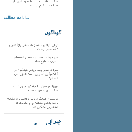
جنگ در تلاش است اما هنوز خبری از
مذاکره مستقیم نیست
ادامه مطالب...
گوناگون
تهران: توافق با عمان به معنای بازگشایی
تنگه هرمز نیست
خبر «وخامت حال» مجتبی خامنه‌ای در
بالاترین سطوح نظام
مهرداد خدیر: پیام روشن پزشکیان در
گفت‌و‌گوی تصویری با مرد نامرئی: من
هستم!
مهرزاد بروجردی: آنچه ترور پدرم درباره
جنگ ایران به من آموخت
عربستان: ائتلاف دریایی دفاعی برای مقابله
با تهدیدهای منطقه‌ای و حفاظت از
کشتیرانی تشکیل شد
خبر از
تارنماهای دیگر