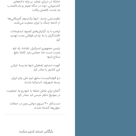
حادثه در دریای عمان؛ بر پایه داده‌های
کشتیرانی، تردد در تنگه هرمز و باب‌المندب
به شدت کاهش یافت
نظرسنجی جدید: تنها یک‌سوم آمریکایی‌ها
از ادامه جنگ با ایران حمایت می‌کنند
ترامپ با رد گزارش‌های کمبود تسلیحات،
افشاگران را به زندان طولانی مدت تهدید
کرد
رئیس‌ جمهوری اسرائیل: نقشه راه غزه
مثبت است اما حماس باید کاملا خلع
سلاح شود
کویت دستور تعطیلی تنها مدرسه ایرانی
این کشور را صادر کرد
دو فوتبالیست سابق تیم ملی زنان ایران
رسما شهروند استرالیا شدند
آلمان برای عامل حمله با خودرو به جمعیت
در مونیخ حکم حبس ابد صادر کرد
دست‌کم ۳۰ نیروی دولتی یمن در حملات
حوثی‌ها کشته شدند
بایگانی نسخه قدیم سایت