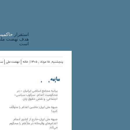
استقرار
حاکميت
هدف نهضت ملی 
است
پنجشنبه, ۱۵ مرداد , ۱۴۰۵ |
خانه
نهضت ملی
ساز
بیانیه
سازمان‌های
ملی
بیانیه مجامع اسلامی ایرانیان – در
محکومیت اعدام، سرکوب سیاسی–
اجتماعی، و نقض حقوق زنان
جبهه ملی ایران: ماشین اعدام را متوقف
کنید!
جبهه ملی ایران-خارج از کشور انجام
اعدام‌های وقیحانه در ملأِعام را محکوم
می‌کند