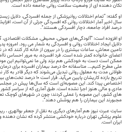
آنطور که سایت فرارو بازتاب داده، پرویز مظاهری دبیر انجمن روانپز
تکان دهنده ای از وضعیت سلامت روانی جامعه داده است.
او گفته: “تمام اختلالات روانپزشکی از جمله افسردگی، دلایل زیستی
درصد افراد جامعه، دچار افسردگی هستند”.
او افزوده است: “آلودگی‌های صوتی، محیطی، مشکلات اقتصادی، گر
دلایل ایجاد اختلالات روانی و افسردگی به شمار می رود. امروزه پدر 
تامین معاش، ساعات بیشتری را در بیرون از خانه کار کنند که در ن
اعضای خانواده کمتر شده است. فرد افسرده، به مرور احساس ناام
ممکن است دست به خودکشی هم بزند ولی ما نمی‌توانیم این موضوع 
ملی مطرح کنیم…. متاسفانه ۵۰ درصد بیماران افسرده
طولانی ‌مدت به معلول روانی تبدیل می‌شوند که دیگر قادر به کار نی
تدریج بازده کار‌یشان پایین می‌آید. 
اختصاص پیدا کند. این مصوبه‌‌ای است که سال‌ها پیش در مجلس 
های کشور، این مصوبه را عملی کردند؛ چون در شهرهای کوچک تع
مجبورند این بیماران را هم پوشش دهند”.
سایت عبرت نیوز هم آمارهای دیگری به نقل از جعفر بوالهری ، ری
علوم پزشکی تهران درباره خودکشی منتشر کرده که نشان دهنده 
ایران است.