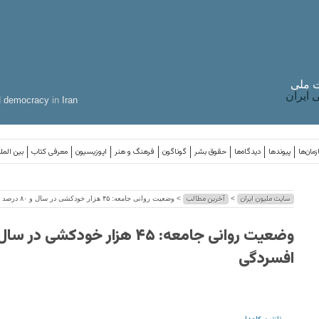
 ملی
ایران
d
democracy
in
Iran
مان‌ها
پیوندها
دیدگاه‌ها
حقوق بشر
گوناگون
فرهنگ و هنر
اپوزیسیون
معرفی کتاب
بین المل
سایت ملیون ایران
آخرین مطالب
>
> وضعیت روانی جامعه: ۴۵ هزار خودکشی در سال و ۸۰ درصد افسردگی
افسردگی