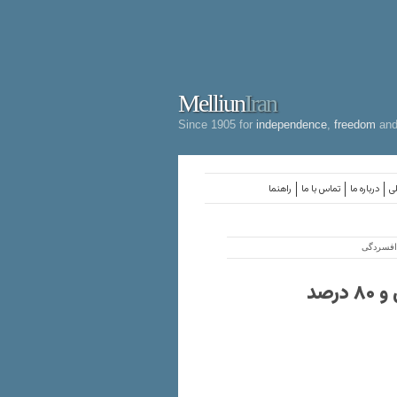
Melliun
Iran
Since 1905 for
independence
,
freedom
an
لی
درباره ما
تماس با ما
راهنما
وضعیت روانی جامعه: ۴۵ هزار خودکشی در سال و ۸۰ درصد