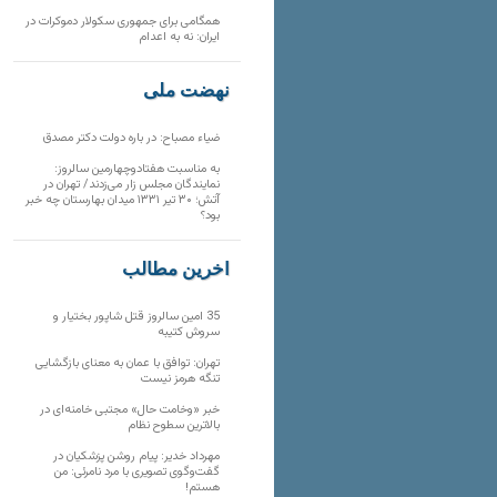
همگامی برای جمهوری سکولار دموکرات در
ایران: نه به اعدام
نهضت ملی
ضیاء مصباح: در باره دولت دکتر مصدق
به مناسبت هفتادوچهارمین سالروز:
نمایندگان مجلس زار می‌زدند/ تهران در
آتش؛ ۳۰ تیر ۱۳۳۱ میدان بهارستان چه خبر
بود؟
آخرین مطالب
35 امین سالروز قتل شاپور بختیار و
سروش کتیبه
تهران: توافق با عمان به معنای بازگشایی
تنگه هرمز نیست
خبر «وخامت حال» مجتبی خامنه‌ای در
بالاترین سطوح نظام
مهرداد خدیر: پیام روشن پزشکیان در
گفت‌و‌گوی تصویری با مرد نامرئی: من
هستم!