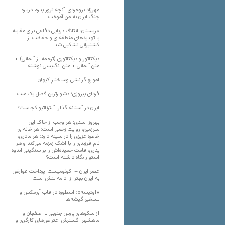
مهرزاد بروجردی: آنچه ترور پدرم درباره
جنگ ایران به من آموخت
عربستان: ائتلاف دریایی دفاعی برای مقابله
با تهدیدهای منطقه‌ای و حفاظت از
کشتیرانی تشکیل شد
دیکتاتور و دیکتاتوری (ترجمه از آلمانی) +
متن آلمانی + متن انگلیسی نوشته
‌امواجِ گرانشی وساختارِ کیهان
فردای پیروزی؛ دشوارترین فصل یک ملت
ایران در آستانه گذار، آلترناتیو کجاست؟
بهروز اسدی: هر وجب از خاک‌ این
سرزمین، روایت زخمی است؛ هر خانه‌ای،
خاطره عزیزی را در سینه دارد؛ هر مادری،
نام فرزندی را با اشک زمزمه می‌کند و هر
پدری، قامت خمیده‌اش را بر سنگینی اندوه
استوار نگاه داشته است؟
عصر ایران – اکونومیست: پرداخت عوارض
به ایران بهتر از ادامه تنش است
«اودیسه»؛ اسطوره در قاب آی‌مکس و
تسخیر گیشه‌ها
از سکوهای پارس جنوبی تا اصفهان و
ماهشهر؛ گسترش اعتراض‌های کارگری و