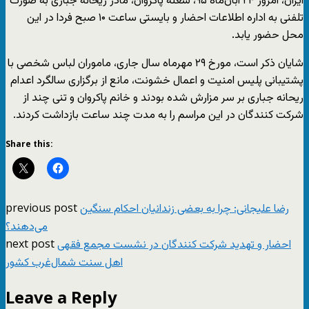
ایران، امروز ۲۴ آبان‌ماه ۹۵، شعله پاکروان، مادر ریحانه جباری به صورت
تلفنی به اداره اطلاعات احضار و بایستی ساعت ۱۰ صبح فردا در این
محل حضور یابد.
شایان ذکر است، مورخ ۲۹ مهرماه سال جاری، ماموران لباس شخصی با
پشتیبانی پلیس امنیت و اعمال خشونت، مانع از برگزاری سالگرد اعدام
ریحانه جباری بر سر مزارش شده بودند و خانم پاکروان و تنی چند از
شرکت کنندگان در این مراسم را به مدت چند ساعت بازداشت کردند.
Share this:
previous post
رضا علیجانی: چرا به بعضی زندانیان احکام سنگین
می‌دهند؟
next post
احضار و تهدید شرکت کنندگان در نشست ﻣﺠﻤﻊ ﻓﻘﻬﯽ
اهل سنت شما‌ل‌غرب کشور
Leave a Reply