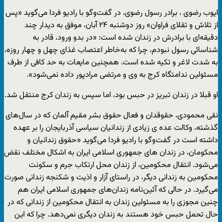
ایوب رضوی ، برادر رسول رضوی، در گفت‌وگو با رادیو فردا می‌گوید «پس
از تلاش و تقلای فراوان» روز دوشنبه ۲۴ آبان، موفق به دیدار چند
دقیقه‌ای با برادرش در زندان شده است: «در بدو ورود، قادر به
شناسائی رسول نبودم، چرا که به‌خاطر اعتصاب غذای چهل و چهار روزه،
به شدت لاغر و تکیه شده است. همچنین مایعات به حد کافی از طرف
مسئولین ندامتگاه کرج به وی و مرتضی مرادپور داده نمی‌شود».
او قبلا در زندان تبریز در حبس بود، اما سپس به زندان کرج منتقل شد.
نقی محمودی، حقوقدان و فعال حقوق بشر مقیم آلمان که در سال‌های
گذشته، وکالت عده ی زیادی از زندانیان سیاسی آذربایجان را بر عهده
داشته است در گفت‌وگو با رادیو فردا می‌گوید «حقوق زندانیان و
محکومان، در زندان های جمهوری اسلامی ایران به اشکال مختلف نقض
می‌شود. انتقال محکومین، از زندان محل ارتکاب جرم و سکونت
محکومین به زندانی دیگر، در راستای آزار و اذیت و شکنجه زندانی صورت
می‌گیرد. در حالی که آئین‌نامه زندان‌های جمهوری اسلامی ایران هم
چنین مجوزی را به مسئولین زندان به انتقال محکومین از زندانی که در
حال تحمل حبس خود هستند به زندان دیگری نمی‌دهد. چرا که این