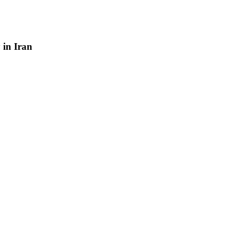
y
in
Iran