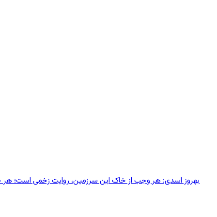
بهروز اسدی: هر وجب از خاک‌ این سرزمین، روایت زخمی است؛ هر خانه‌