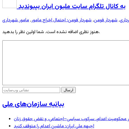
به کانال تلگرام سایت ملیون ایران بپیوندید
داری
شهردار فومن
شهردار فومن: احتمال اخراج مامور
مامور شهرداری
,
,
,
هنوز نظری اضافه نشده است. شما اولین نظر را بدهید.
بیانیه سازمان‌های ملی
– در محکومیت اعدام، سرکوب سیاسی–اجتماعی، و نقض حقوق زنان
جبهه ملی ایران: ماشین اعدام را متوقف کنید!