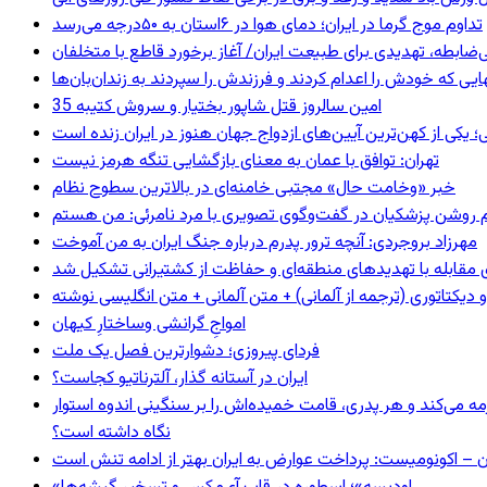
تداوم موج گرما در ایران؛ دمای هوا در ۶استان به ۵۰درجه می‌رسد
ی‌ضابطه، تهدیدی برای طبیعت ایران/ آغاز برخورد قاطع با متخلفان
بهایی که خودش را اعدام کردند و فرزندش را سپردند به زندان‌بان‌ها
35 امین سالروز قتل شاپور بختیار و سروش کتیبه
؛ یکی از کهن‌ترین آیین‌های ازدواج جهان هنوز در ایران زنده است
تهران: توافق با عمان به معنای بازگشایی تنگه هرمز نیست
خبر «وخامت حال» مجتبی خامنه‌ای در بالاترین سطوح نظام
مهرزاد بروجردی: آنچه ترور پدرم درباره جنگ ایران به من آموخت
ای مقابله با تهدیدهای منطقه‌ای و حفاظت از کشتیرانی تشکیل شد
و دیکتاتوری (ترجمه از آلمانی) + متن آلمانی + متن انگلیسی نوشته
‌امواجِ گرانشی وساختارِ کیهان
فردای پیروزی؛ دشوارترین فصل یک ملت
ایران در آستانه گذار، آلترناتیو کجاست؟
مه می‌کند و هر پدری، قامت خمیده‌اش را بر سنگینی اندوه استوار
نگاه داشته است؟
ن – اکونومیست: پرداخت عوارض به ایران بهتر از ادامه تنش است