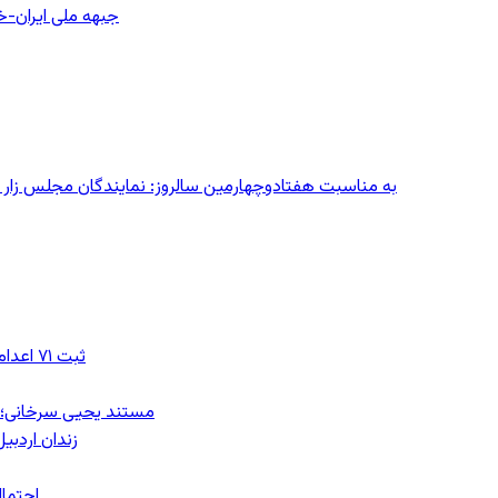
جبهه ملی ایران-خا
به مناسبت هفتادوچهارمین سالروز: نمایندگان مجلس زار می‌زدند/ تهران در آتش؛ ۳۰ تیر
ثبت ۷۱ اعدام در ژوئیه؛ شمار اعدام‌ها در سال ۲۰۲۶ به دست‌کم ۴۴۴ نفر رسید
مستند یحیی سرخانی؛ ش
زندان اردبیل؛ احراز هویت ۵۴ شهرو
احتمال