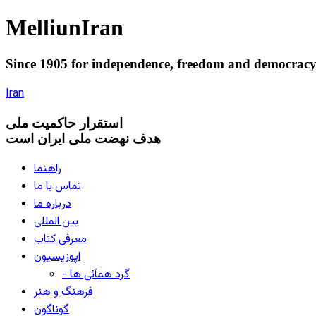
Melliun
Iran
Since 1905 for
independence
,
freedom
and
democrac
Iran
استقرار
حاکميت ملی
هدف نهضت ملی ایران است
راهنما
تماس با ما
درباره ما
بین المللی
معرفی کتاب
اپوزیسیون
- گرد همآئی ها
فرهنگ و هنر
گوناگون