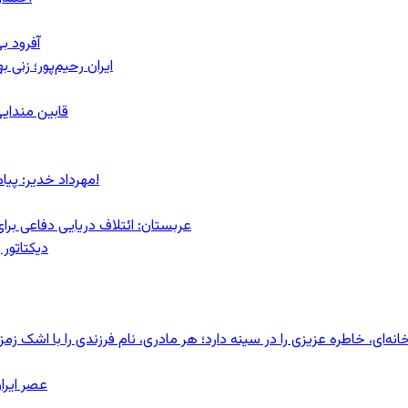
آفرود ب
ایران رحیم‌پور؛ زنی 
قابین مندایی
مهرداد خدیر: پیام روشن پزشکیان در گفت‌و‌گوی تصویری با مرد نامرئی: من هستم!
عربستان: ائتلاف دریایی دفاعی بر
دیکتاتور 
ای، خاطره عزیزی را در سینه دارد؛ هر مادری، نام فرزندی را با اشک زمز
عصر ایرا