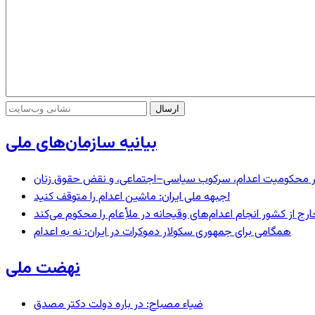
بیانیه سازمان‌های ملی
– در محکومیت اعدام، سرکوب سیاسی–اجتماعی، و نقض حقوق زنان
جبهه ملی ایران: ماشین اعدام را متوقف کنید!
رج از کشور انجام اعدام‌های وقیحانه در ملأِعام را محکوم می‌کند
همگامی برای جمهوری سکولار دموکرات در ایران: نه به اعدام
نهضت ملی
ضیاء مصباح: در باره دولت دکتر مصدق