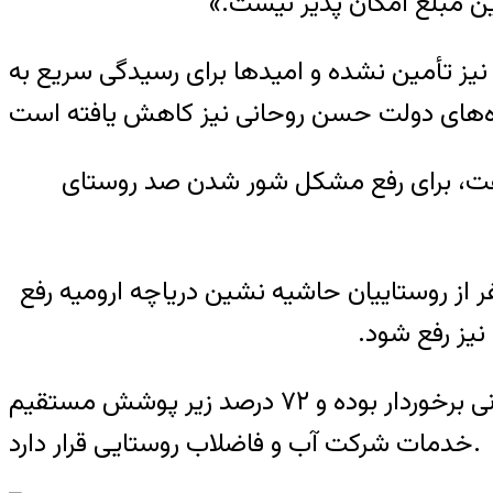
ین مبلغ امکان پذیر نیست.»
نیز تأمین نشده و امیدها برای رسیدگی سریع به
ا گفت، برای رفع مشکل شور شدن صد روستای
گوید، تا کنون با جایگزین کردن منشاء آب ۲۰ روستا، مشکل تامین آب شرب ۵۲ هزار و ۳۱۷ نفر از روستاییان حاشیه نشین دریاچه ارومیه رفع
نیز رفع شود.
به نوشته ایرنا، شهرستان ارومیه دارای ۶۰۸ روستاست که از این تعداد ۷۸ درصد از آب آشامیدنی برخوردار بوده و ۷۲ درصد زیر پوشش مستقیم
خدمات شرکت آب و فاضلاب روستایی قرار دارد.