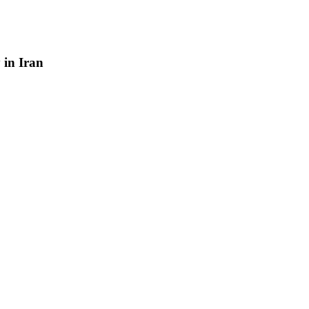
y
in
Iran