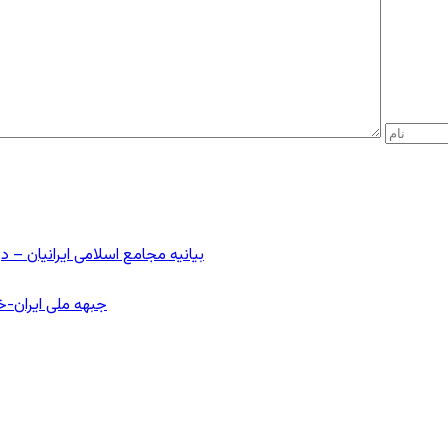
بیانیه مجامع اسلامی ایرانیان 
جبهه ملی ایران-خا