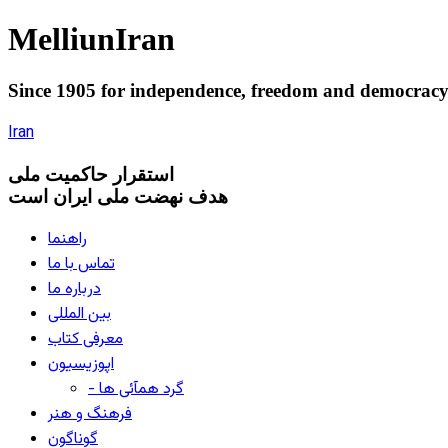
Melliun
Iran
Since 1905 for
independence
,
freedom
and
democrac
Iran
استقرار
حاکميت ملی
هدف نهضت ملی ایران است
راهنما
تماس با ما
درباره ما
بین المللی
معرفی کتاب
اپوزیسیون
- گرد همآئی ها
فرهنگ و هنر
گوناگون