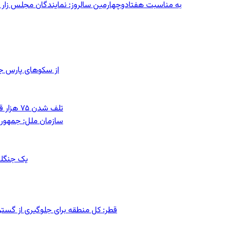
به مناسبت هفتادوچهارمین سالروز: نمایندگان مجلس زار می‌زدند/ تهران در آتش؛ ۳۰ تیر
از سکوهای پارس ج
تلف شدن ۷۵ هزار قطعه ماهی در رودخانه مسقان شیراز بر اثر ورود شورابه فوق‌اشباع
سازمان ملل: جمهوری
یک جنگلب
قطر: کل منطقه برای جلوگیری از گس