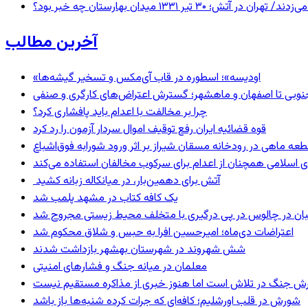
 ۱۳۳۱ میدان بهارستان چه خبر بود؟
آخرین مطالب
«اودیسه»؛ اسطوره در قاب آی‌مکس و تسخیر گیشه‌ها
نوبی تا اصفهان و ماهشهر؛ گسترش اعتراض‌های کارگری و صنفی
چرا بر مخالفت با اعدام باید پافشاری کرد؟
قوه قضائیه ایران رفع توقیف اموال سردار آزمون را رد کرد
 اسلامی همچنان از اعدام برای سرکوب مخالفان استفاده می‌کند
آتش برای دهمین‌بار، در میانکاله زبانه کشید
یک کافه کتاب در مشهد پلمب شد
ان در چالوس در پی درگیری با متخلف محیط زیستی مجروح شد
اعتراضات دی‌ماه؛ امیرحسین افرا به حبس و شلاق محکوم شد
شش شهروند در شهرستان بهشهر بازداشت شدند
معلمان در میانه جنگ و فشارهای امنیتی
ترش جنگ در تلاش است اما هنوز خبری از مذاکره مستقیم نیست
شورش در قلب اورشلیم؛ کافه‌ای که جرات کرده شنبه‌ها باز باشد