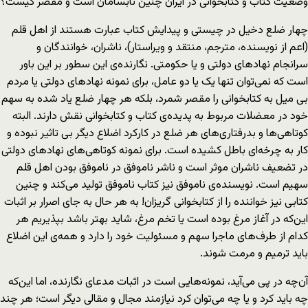
وضعیت کتاب و کتابخوانی در ایران چنین نابسامان است و مقصر کیست؟
چهار ضلع دخیل در چیستی و پیدایش کتاب عبارت هستند از اهل قلم
(اعم از نویسنده، مترجم، منتقد و ویراستار)، ناشران، خوانندگان و
سرانجام نهادهای دولتی و یا حکومتی. نگارنده‌ی این سطور بر این باور
است که نمی‌توان تنها یک یا دو عامل، برای نمونه نهادهای دولتی یا مردم
بی میل به کتابخوانی را مقصر شمرد، بلکه هر چهار ضلع یاد شده به سهم
خود در معضلات مربوط به پدیده‌ی کتاب و کتابخوانی نقش دارند. البته
کوتاهی‌ها و بدرفتاری‌های هر ضلع در کارکرد اضلاع دیگر بی تاثیر نبوده و
کار به چرخه‌ای باطل کشیده است. برای نمونه کوتاهی‌های نهادهای دولتی
در تضعیف ناشران موثر است و ناشر ناموفق در ناموفق بودن اهل قلم
سهیم است. نویسنده‌ی ناموفق نیز کتاب ناموفق تولید می‌کند و چنین
کتابی نیز خواننده را از کتابخوانی گریزان! به هر حال به جای اصرار بر اثبات
این‌که در آغاز مرغ بوده است یا تخم مرغ، شاید بهتر باشد بپذیریم هر
کدام از طرف‌های ماجرا سهم و مسئولیت خود را دارد و همه‌ی این اضلاع
باید ترمیم و مرمت شوند.
آن‌چه در پی می‌آید، نمونه‌هایی است در اثبات مدعای نگارنده، اما این‌که
چه باید کرد و یا چه می‌توان کرد نیازمند مجال و مقالی دیگر است؛ هر چند