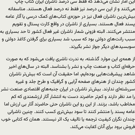
این آمار نشان می‌دهد که فقط سی درصد ناشران ایران کتاب چاپ
می‌کنند و از این سی درصد نیز فقط نه درصد فعال هستند. متاسفانه
بیش‌ترین ناشران فعال نیز در حوزه‌ی کتاب‌های کمک درسی یا آثار عامه
پسند فعال هستند. بسیاری از ناشران در واقع کارت پستال و تقویم
منتشر می‌کنند. البته فزونی شمار ناشران غیر فعال کشور تا حد بسیاری به
سبب رانت‌های دولتی بود که سبب شد بسیاری برای گرفتن کاغذ دولتی و
سوبسیدهای دیگر جواز نشر بگیرند.
از همه‌ی این موارد گذشته، به ندرت ناشری یافت می‌شود که به صورت
حرفه‌ای کتاب و صنعت چاپ و نشر را بشناسد. البته در سال‌های اخیر
شاهد پیشرفت‌هایی بوده‌ایم، اما حقیقت آن است که بیش‌تر ناشران
کشور چندان از هنرهای صفحه آرایی و گرافیک و طرح جلد و غیره
سررشته‌ای ندارند. بیش‌تر ناشران در ایران جنبه‌های اقتصادی صنعت نشر
را مد نظر دارند و کم‌تر حاضرند دست به انتشار آثار ارزشمندی که کم
مخاطب باشد، بزنند. از این رو این ناشران حتی حاضرند آثار بی ارزش اما
عامه پسند را منتشر کنند تا سود بیش‌تری کسب کنند. چنین ناشرانی
چندان نگران کیفیت ترجمه یا تالیف یک اثر نیستند. همان که کتابی خوب
فروش برود برای آنان کفایت می‌کند.