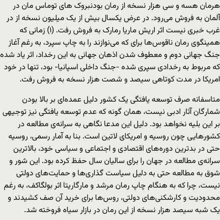
هرمان هسه و سی هزار نسخه از رمان بودنبروک های توماس مان در
آلمان به فروش می‌رود. در عرض یکسال بیش از یک میلیون نسخه از در
غرب خبری نیست اثر اریش ماریا رمارک به فروش رفت. (۱) زمانی که
همینگوی رمان ناقوس‌ها برای که می‌نوازند را به چاپ سپرد، به رغم آغاز
جنگ جهانی دوم و معطوف شدن اذهان جهانی به این رخداد، اثر یاد شده
که مربوط به رخدادی سپری شده -جنگ داخلی اسپانیا- بود، تنها در خود
امریکا در مدت کوتاهی سیصد و شصت هزار نسخه به فروش رفت.
متاسفانه صرف توسعه یافتگی یک کشور دلیل عمده‌ای بر بالا بودن
شمارگان آثار ادبی نیست، همان گونه که عدم توسعه یافتگی نیز توجیهی
بر این بلیه نخواهد بود. دلیل این مدعا نگاهی به سرانه‌ی مطالعه در
کشورهایی چون روسیه و امریکای لاتین است. بنا به آمار رسمی، روسیه
حتی در بدترین دوره‌های اقتصادی و اجتماعی و سیاسی خود، بالاترین
سرانه‌ی مطالعه‌ در جهان را برای سالیان سال حفظ کرده بود. این شور و
شوق به مطالعه حتی به دلیل سیاست گذاری‌ها و حمایت‌های دولتی
نیست، چرا که به هنگام چاپ رمان مرشد و مارگاریتا اثر بولگاکف، به رغم
محدودیت و کارشکنی‌های دولتی، روس‌ها برای خرید آن صف کشیدند و
یک شبه سیصد هزار نسخه از این رمان در بازار سیاه فروخته شد.