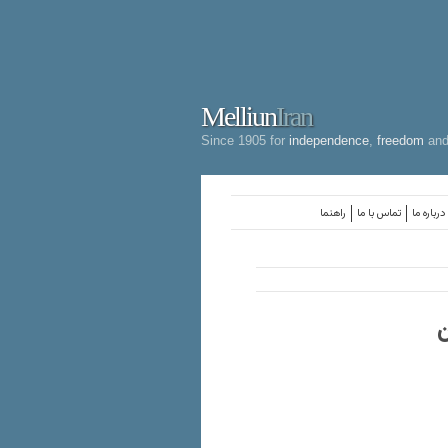
Melliun
Iran
Since 1905 for
independence
,
freedom
an
درباره ما
تماس با ما
راهنما
ن