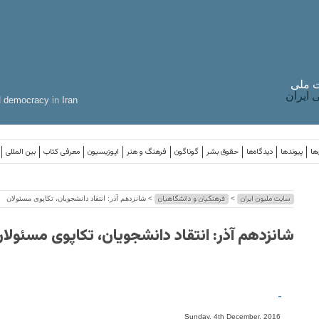
 ملی
ایران
d
democracy
in
Iran
ها
پیوندها
دیدگاه‌ها
حقوق بشر
گوناگون
فرهنگ و هنر
اپوزیسیون
معرفی کتاب
بین المللی
سایت ملیون ایران
فرهنگیان و دانشگاهیان
>
> شانزدهم آذر: انتقاد دانشجویان، تکاپوی مسئولان
شانزدهم آذر: انتقاد دانشجویان، تکاپوی مسئولا
-
Sunday, 4th December, 2016