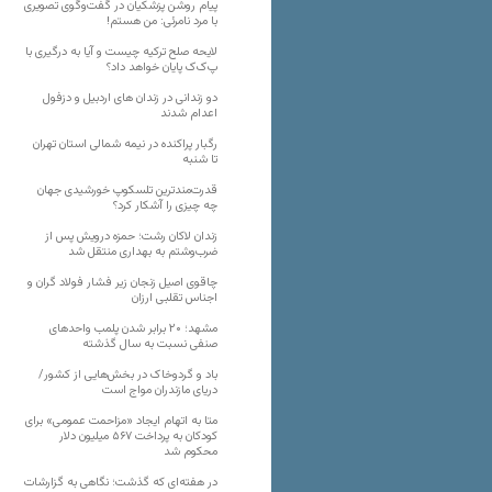
پیام روشن پزشکیان در گفت‌و‌گوی تصویری
با مرد نامرئی: من هستم!
لایحه صلح ترکیه چیست و آیا به درگیری با
پ‌ک‌ک پایان خواهد داد؟
دو زندانی در زندان های اردبیل و دزفول
اعدام شدند
رگبار پراکنده در نیمه شمالی استان تهران
تا شنبه
قدرت‌مندترین تلسکوپ خورشیدی جهان
چه چیزی را آشکار کرد؟
زندان لاکان رشت؛ حمزه درویش پس از
ضرب‌وشتم به بهداری منتقل شد
چاقوی اصیل زنجان زیر فشار فولاد گران و
اجناس تقلبی ارزان
مشهد؛ ۲۰ برابر شدن پلمب واحدهای
صنفی نسبت به سال گذشته
باد و گردوخاک در بخش‌هایی از کشور/
دریای مازندران مواج است
متا به اتهام ایجاد «مزاحمت عمومی» برای
کودکان به پرداخت ۵۶۷ میلیون دلار
محکوم شد
در هفته‌ای که گذشت؛ نگاهی به گزارشات