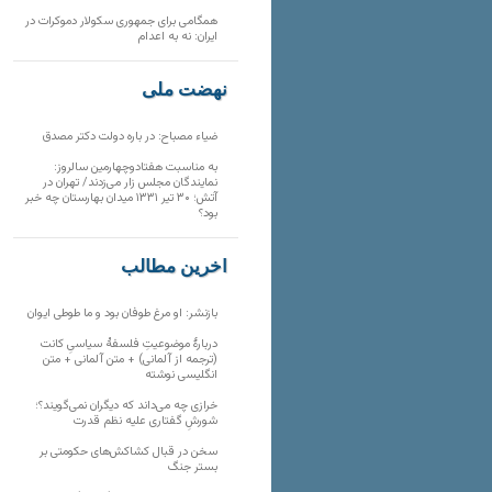
همگامی برای جمهوری سکولار دموکرات در
ایران: نه به اعدام
نهضت ملی
ضیاء مصباح: در باره دولت دکتر مصدق
به مناسبت هفتادوچهارمین سالروز:
نمایندگان مجلس زار می‌زدند/ تهران در
آتش؛ ۳۰ تیر ۱۳۳۱ میدان بهارستان چه خبر
بود؟
آخرین مطالب
بازنشر: او مرغ طوفان بود و ما طوطی ایوان
دربارهٔ موضوعیتِ فلسفهٔ سیاسیِ کانت
(ترجمه از آلمانی) + متن آلمانی + متن
انگلیسی نوشته
خرازی چه می‌داند که دیگران نمی‌گویند؟؛
شورشِ گفتاری علیه نظم قدرت
سخن در قبال کشاکش‌های حکومتی بر
بستر جنگ