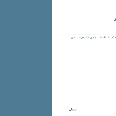
د
 آذر: انتقاد دانشجویان، تکاپوی مسئولان