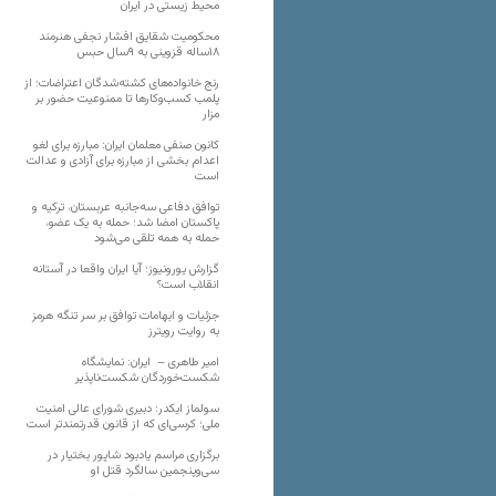
محیط زیستی در ایران
محکومیت شقایق افشار نجفی هنرمند
۱۸ساله قزوینی به ۹سال حبس
رنج خانواده‌های کشته‌شدگان اعتراضات؛ از
پلمب کسب‌وکارها تا ممنوعیت حضور بر
مزار
کانون صنفی معلمان ایران: مبارزه برای لغو
اعدام بخشی از مبارزه برای آزادی و عدالت
است
توافق دفاعی سه‌جانبه عربستان، ترکیه و
پاکستان امضا شد؛ حمله به یک عضو،
حمله به همه تلقی می‌شود
گزارش یورونیوز؛ آیا ایران واقعا در آستانه
انقلاب است؟
جزئیات و ابهامات توافق بر سر تنگه هرمز
به روایت رویترز
امیر طاهری – ایران: نمایشگاه
شکست‌خوردگان شکست‌ناپذیر
سولماز ایکدر: دبیری شورای عالی امنیت
ملی؛ کرسی‌ای که از قانون قدرتمندتر است
برگزاری مراسم یادبود شاپور بختیار در
سی‌وپنجمین سالگرد قتل او