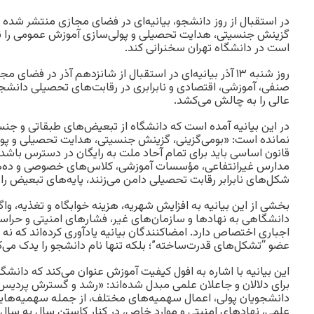
در استقبال از روز دانشجو، بیانیه‌ای در فضای مجازی منتشر شده 
گزینش جنسیتی، هدایت تحصیلی و پولی‌سازی آموزش عمومی را نق
است در دانشگاه تهران سخنرانی کند.
روز شنبه ۱۳ آذر بیانیه‌ای در استقبال از شانزدهم آذر در فض
صنفی، آموزشی، اقتصادی و نابرابری در رقابت‌های تحصیلی دان
عالی را به چالش می‌کشد.
در این بیانیه آمده است که دانشگاه از تبعیض‌های طبقاتی و جن
نمانده است: «بومی‌گزینی، گزینش جنسیتی، هدایت تحصیلی و پو
قانون اساسی باید برای تمام آحاد ملت به رایگان در دسترس باشد
مدارس غیرانتفاعی، مؤسسات آموزشی، کلاس‌های خصوصی و ده‌ها 
شکل‌های نابرابر رقابت تحصیلی دامن می‌زنند، پایه‌های تبعیض را در
بخشی از این بیانیه به افزایش شهریه، هزینه‌ خوابگاه و تغذیه، وا
دانشگاهی به نهادها و سازمان‌های غیر، فشارهای امنیتی و حراست
اجباری اختصاص دارد. امضاکنندگان بیانیه یادآوری کرده‌اند که نه
عضو “تشکل‌های قدرت‌ساخته”؛ بلکه تنها نام دانشجو را یدک می‌
این بیانیه با اشاره به افول کیفیت آموزش عنوان می‌کند که دانشگ
برای دلالان و جاعلان علمی مبدل شده‌اند: «رشد و گسترش پردیس‌
دانشجویان پولی، اعمال سهمیه‌های مختلف، از جمله سهمیه‌های
علمی، نهادهای امنیتی و موارد خاص، در کنار کاستن سال به سال ا