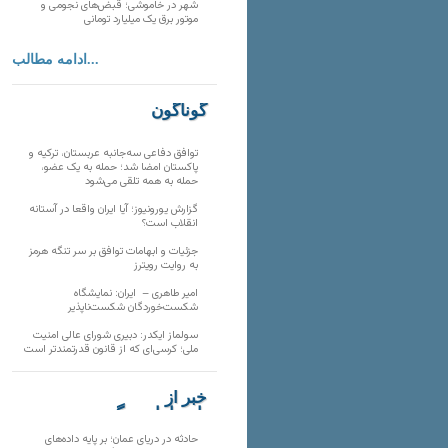
شهر در خاموشی؛ قبض‌های نجومی و
موتور برق یک میلیارد تومانی
ادامه مطالب...
گوناگون
توافق دفاعی سه‌جانبه عربستان، ترکیه و
پاکستان امضا شد؛ حمله به یک عضو،
حمله به همه تلقی می‌شود
گزارش یورونیوز؛ آیا ایران واقعا در آستانه
انقلاب است؟
جزئیات و ابهامات توافق بر سر تنگه هرمز
به روایت رویترز
امیر طاهری – ایران: نمایشگاه
شکست‌خوردگان شکست‌ناپذیر
سولماز ایکدر: دبیری شورای عالی امنیت
ملی؛ کرسی‌ای که از قانون قدرتمندتر است
خبر از
تارنماهای دیگر
حادثه در دریای عمان؛ بر پایه داده‌های