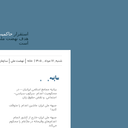
استقرار
حاکميت
هدف نهضت ملی 
است
شنبه, ۱۷ مرداد , ۱۴۰۵ |
خانه
نهضت ملی
سازمان‌
بیانیه
سازمان‌های
ملی
بیانیه مجامع اسلامی ایرانیان – در
محکومیت اعدام، سرکوب سیاسی–
اجتماعی، و نقض حقوق زنان
جبهه ملی ایران: ماشین اعدام را متوقف
کنید!
جبهه ملی ایران-خارج از کشور انجام
اعدام‌های وقیحانه در ملأِعام را محکوم
می‌کند