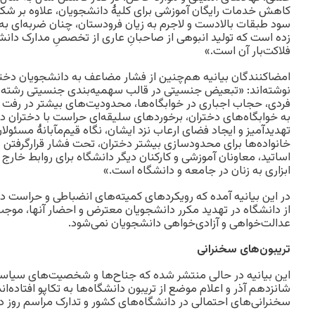
کاهش خدمات رایگان آموزشی برای کلیۀ دانشجویان، علاوه بر ش
سود طبقات بالادست و لاجرم به زیان فرودستان، چنان ضربه‌ای 
زده است که تولید انبوهی از صاحبانِ عاری از تخصصِ مدارک دان
فلاکت‌بار آن است.»
امضا‌کنندگان بیانیه هم‌چنین از فشار مضاعف به دانشجویان دختر 
نوشته‌اند: «تبعیض جنسیتی در قالب سهمیه‌بندی جنسیتی رشته‌ه
فردی، حجاب اجباری در خوابگاه‌ها، محدودیت‌‌های بیشتر در رفت 
به خوابگاه‌های دختران، برخوردهای سلیقه‌ای حراست با دختران 
تهدیدآمیز و ایجاد فضای ارعاب نزد ایشان، نگاه قیم‌مآبانۀ مسئول
خانواده‌ها برای محدودسازی بیشتر دختران، تحت فشار قرارگرفتن 
اساتید، معاونان آموزشی و کارکنان دیگر دانشگاه برای روابط خارج 
ابزاری به زنان در جامعه و دانشگاه است.»
در این بیانیه آمده که رویکردهای کمیته‌های انضباطی و حراست دا
از دانشگاه در تهدید مکرر دانشجویان معترض و احضار آنها، م
عدالت‌خواهی و آزادی‌خواهی دانشجویان نمی‌شود.
تریبون‌‌های سخنرانی
این بیانیه در حالی منتشر شده که جناح‌ها و شخصیت‌های سیاسی
شانزدهم آذر و اعلام موضع از تریبون دانشگاه‌ها به تکاپو افتاده‌اند
سخنرانی‌های احتمالی در دانشگاه‌های کشور و تدارک مراسم روز دانشجو در سال 