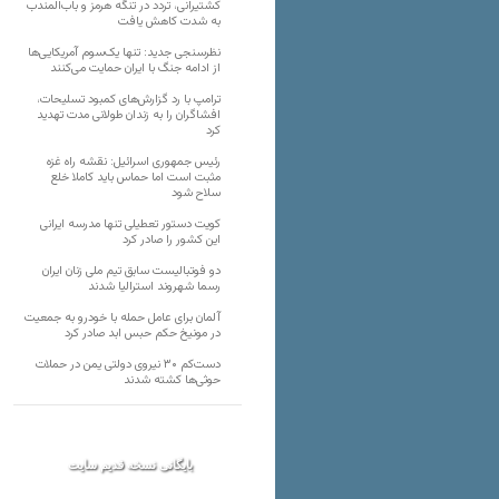
کشتیرانی، تردد در تنگه هرمز و باب‌المندب
به شدت کاهش یافت
نظرسنجی جدید: تنها یک‌سوم آمریکایی‌ها
از ادامه جنگ با ایران حمایت می‌کنند
ترامپ با رد گزارش‌های کمبود تسلیحات،
افشاگران را به زندان طولانی مدت تهدید
کرد
رئیس‌ جمهوری اسرائیل: نقشه راه غزه
مثبت است اما حماس باید کاملا خلع
سلاح شود
کویت دستور تعطیلی تنها مدرسه ایرانی
این کشور را صادر کرد
دو فوتبالیست سابق تیم ملی زنان ایران
رسما شهروند استرالیا شدند
آلمان برای عامل حمله با خودرو به جمعیت
در مونیخ حکم حبس ابد صادر کرد
دست‌کم ۳۰ نیروی دولتی یمن در حملات
حوثی‌ها کشته شدند
بایگانی نسخه قدیم سایت