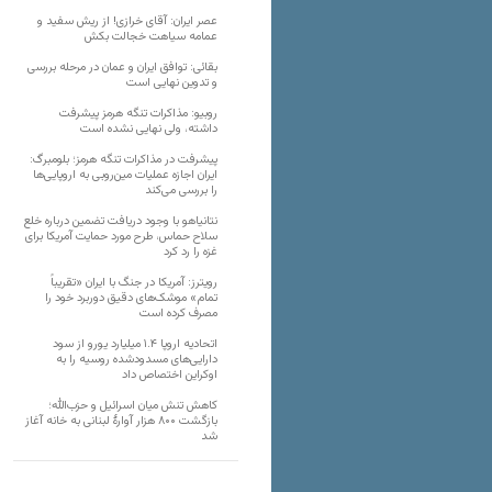
عصر ایران: آقای خرازی! از ریش سفید و
عمامه سیاهت خجالت بکش
بقائی: توافق ایران و عمان در مرحله بررسی
و تدوین نهایی است
روبیو: مذاکرات تنگه هرمز پیشرفت
داشته، ولی نهایی نشده است
پیشرفت در مذاکرات تنگه هرمز؛ بلومبرگ:
ایران اجازه عملیات مین‌روبی به اروپایی‌ها
را بررسی می‌کند
نتانیاهو با وجود دریافت تضمین درباره خلع
سلاح حماس، طرح مورد حمایت آمریکا برای
غزه را رد کرد
رویترز: آمریکا در جنگ با ایران «تقریباً
تمام» موشک‌های دقیق دوربرد خود را
مصرف کرده است
اتحادیه اروپا ۱.۴ میلیارد یورو از سود
دارایی‌های مسدودشده روسیه را به
اوکراین ‏اختصاص داد
کاهش تنش میان اسرائیل و حزب‌الله؛
بازگشت ۸۰۰ هزار آوارۀ لبنانی به خانه‌ آغاز
شد