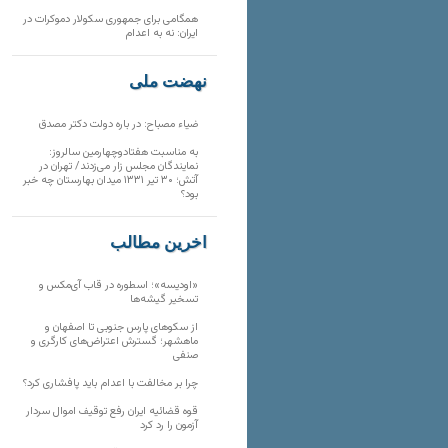
همگامی برای جمهوری سکولار دموکرات در
ایران: نه به اعدام
نهضت ملی
ضیاء مصباح: در باره دولت دکتر مصدق
به مناسبت هفتادوچهارمین سالروز:
نمایندگان مجلس زار می‌زدند/ تهران در
آتش؛ ۳۰ تیر ۱۳۳۱ میدان بهارستان چه خبر
بود؟
آخرین مطالب
«اودیسه»؛ اسطوره در قاب آی‌مکس و
تسخیر گیشه‌ها
از سکوهای پارس جنوبی تا اصفهان و
ماهشهر؛ گسترش اعتراض‌های کارگری و
صنفی
چرا بر مخالفت با اعدام باید پافشاری کرد؟
قوه قضائیه ایران رفع توقیف اموال سردار
آزمون را رد کرد