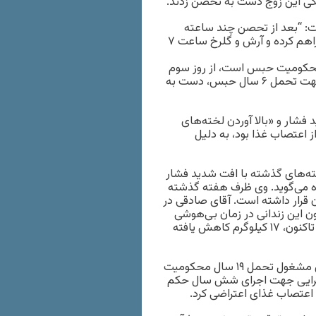
گفت: “بعد از تحصن چند ساعته
جمع زیادی از زندانیان بند نسوان٬ مسئولین مقدمات ملاقات را فراهم کرده و آرش و گلرخ ساعت ۷
 مدنی زندانی که خود مشغول تحمل ۱۹ سال محکومیت حبس است، از روز سوم
آبان‌ماه در اعتراض به بازداشت همسرش گلرخ ابراهیمی ایرایی جهت تحمل ۶ سال حبس، دست به
شار و «بالا آوردن لخته‌های
 اعتصاب غذا بود، به دلیل
ه‌های گذشته با افت شدید فشار
ده می‌گوید. وی ظرف هفته گذشته
ن قرار داشته است. آقای صادقی در
 این زندانی در زمان بی‌هوشی
به ۸ روی ۴ نیز می‌رسد. وزن آقای صادقی از ابتدای شروع اعتصاب تاکنون، ۱۷ کیلوگرم کاهش یافته
لازم به یادآوری است، آرش صادقی که در سالن ۱۰ بند ۸ زندان اوین مشغول تحمل ۱۹ سال محکومیت
یرایی جهت اجرای شش سال حکم
 اعتصاب غذای اعتراضی کرد.