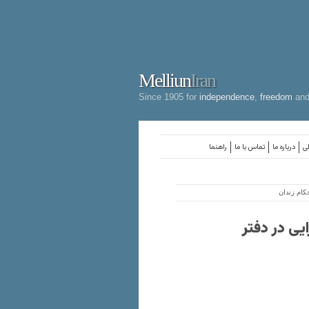
Melliun
Iran
Since 1905 for
independence
,
freedom
an
لی
درباره ما
تماس با ما
راهنما
کام زندان
یی در دفتر