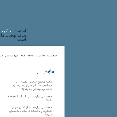
استقرار
حاکميت
هدف نهضت ملی 
است
پنجشنبه, ۱۵ مرداد , ۱۴۰۵ |
خانه
نهضت ملی
ساز
بیانیه
سازمان‌های
ملی
بیانیه مجامع اسلامی ایرانیان – در
محکومیت اعدام، سرکوب سیاسی–
اجتماعی، و نقض حقوق زنان
جبهه ملی ایران: ماشین اعدام را متوقف
کنید!
جبهه ملی ایران-خارج از کشور انجام
اعدام‌های وقیحانه در ملأِعام را محکوم
می‌کند