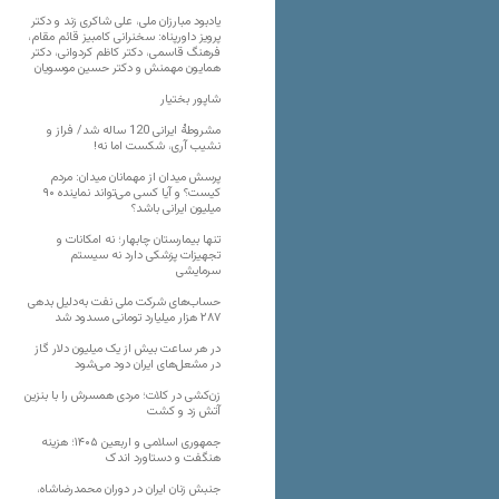
یادبود مبارزان ملی، علی شاکری زند و دکتر
پرویز داورپناه: سخنرانی کامبیز قائم مقام،
فرهنگ قاسمی، دکتر کاظم کردوانی، دکتر
همایون مهمنش و دکتر حسین موسویان
شاپور بختیار
مشروطۀ ایرانی 120 ساله شد/ فراز و
نشیب آری، شکست اما نه!
پرسش میدان از مهمانان میدان: مردم
کیست؟ و آیا کسی می‌تواند نماینده ۹۰
میلیون ایرانی باشد؟
تنها بیمارستان چابهار؛ نه امکانات و
تجهیزات پزشکی دارد نه سیستم
سرمایشی
حساب‌های شرکت ملی نفت به‌دلیل بدهی
۲۸۷ هزار میلیارد تومانی مسدود شد
در هر ساعت بیش از یک میلیون دلار گاز
در مشعل‌های ایران دود می‌شود
زن‌کشی در کلات؛ مردی همسرش را با بنزین
آتش زد و کشت
جمهوری اسلامی و اربعین ۱۴۰۵؛ هزینه
هنگفت و دستاورد اندک
جنبش زنان ایران در دوران محمدرضاشاه،