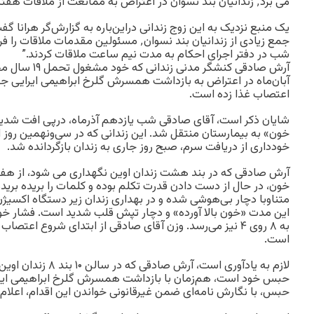
می برد٬ زندانیان بند نسوان در اعتراض به ممانعت از ملاقات هفتگی این زوج دست به تحصن زدند.
یک منبع نزدیک به این زوج زندانی دراین‌باره به گزارش‌گر هرانا 
شب در دفتر اجرای احکام به مدت نیم ساعت ملاقات کردند.”
آرش صادقی کنشگر
اعتصاب غذا زده است.
شایان ذکر است، آقای صادقی شب یازدهم آذرماه، درپی افت شدید ف
خون» به بیمارستان منتقل شد. این زندانی که در سی‌ونهمین روز از
خودداری از دریافت سرم، صبح روز جاری به زندان بازگردانده شد.
آرش صادقی که در بند هشت زندان اوین نگهداری می شود، از هفت
خون، در حال از دست دادن قدرت تکلم بوده و کلمات را بریده بری
متناوبا دچار بی‌هوشی شده و در بهداری زندان زیر دستگاه اکسیژ
این مدت «خون بالا آورده» و دچار تپش قلب شدید است. فشار خون
است.
حبس خود است، هم‌زمان با بازداشت همسرش گلرخ ابراهیمی ا
حبس، با نگارش نامه‌ای ضمن غیرقانونی خواندن این اقدام، اعلام