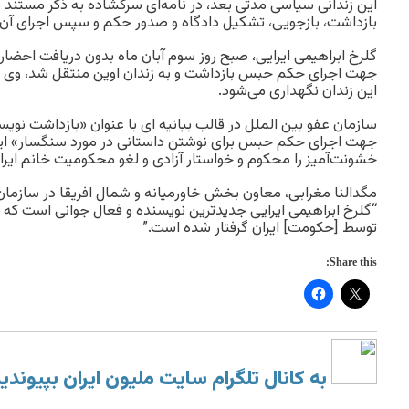
این زندانی سیاسی مدتی بعد، در نامه‌ای سرگشاده به ذکر مستند 
بازداشت، بازجویی، تشکیل دادگاه و صدور حکم و سپس اجرای آن
گلرخ ابراهیمی ایرایی، صبح روز سوم آبان ماه بدون دریافت احضار
جهت اجرای حکم حبس بازداشت و به زندان اوین منتقل شد، وی در
این زندان نگهداری می‌شود.
سازمان عفو بین الملل در قالب بیانیه ای با عنوان «بازداشت نویس
جهت اجرای حکم حبس برای نوشتن داستانی در مورد سنگسار» این
خشونت‌آمیز را محکوم و خواستار آزادی و لغو محکومیت خانم ایرا
مگدالنا مغرابی، معاون بخش خاورمیانه و شمال افریقا در سازمان 
“گلرخ ابراهیمی ایرایی جدیدترین نویسنده و فعال جوانی است که د
توسط [حکومت] ایران گرفتار شده است.”
Share this:
به کانال تلگرام سایت ملیون ایران بپیوندی