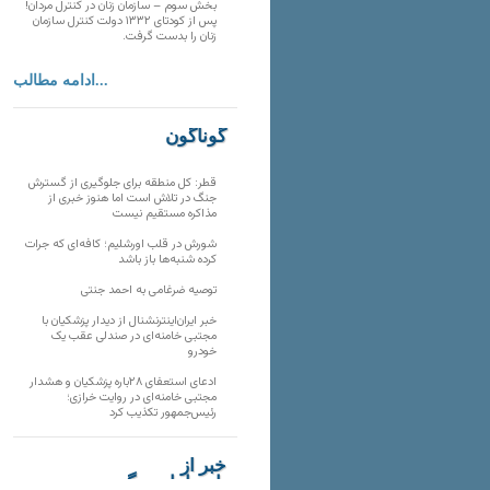
بخش سوم – سازمان زنان در کنترل مردان!
پس از کودتای ۱۳۳۲ دولت کنترل سازمان
زنان را بدست گرفت.
ادامه مطالب...
گوناگون
قطر: کل منطقه برای جلوگیری از گسترش
جنگ در تلاش است اما هنوز خبری از
مذاکره مستقیم نیست
شورش در قلب اورشلیم؛ کافه‌ای که جرات
کرده شنبه‌ها باز باشد
توصیه ضرغامی به احمد جنتی
خبر ایران‌اینترنشنال از دیدار پزشکیان با
مجتبی خامنه‌ای در صندلی عقب یک
خودرو
ادعای استعفای ۲۸باره پزشکیان و هشدار
مجتبی خامنه‌ای در روایت خرازی؛
رئیس‌جمهور تکذیب کرد
خبر از
تارنماهای دیگر