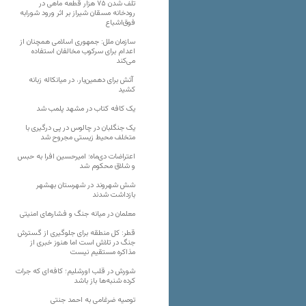
تلف شدن ۷۵ هزار قطعه ماهی در
رودخانه مسقان شیراز بر اثر ورود شورابه
فوق‌اشباع
سازمان ملل: جمهوری اسلامی همچنان از
اعدام برای سرکوب مخالفان استفاده
می‌کند
آتش برای دهمین‌بار، در میانکاله زبانه
کشید
یک کافه کتاب در مشهد پلمب شد
یک جنگلبان در چالوس در پی درگیری با
متخلف محیط زیستی مجروح شد
اعتراضات دی‌ماه؛ امیرحسین افرا به حبس
و شلاق محکوم شد
شش شهروند در شهرستان بهشهر
بازداشت شدند
معلمان در میانه جنگ و فشارهای امنیتی
قطر: کل منطقه برای جلوگیری از گسترش
جنگ در تلاش است اما هنوز خبری از
مذاکره مستقیم نیست
شورش در قلب اورشلیم؛ کافه‌ای که جرات
کرده شنبه‌ها باز باشد
توصیه ضرغامی به احمد جنتی