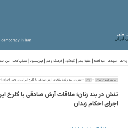
 ملی
ایران
d
democracy
in
Iran
مان‌ها
پیوندها
دیدگاه‌ها
حقوق بشر
گوناگون
فرهنگ و هنر
اپوزیسیون
معرفی کتاب
بین المل
سایت ملیون ایران
زنان
>
> تنش در بند زنان؛ ملاقات آرش صادقی با گلرخ ایرایی در دفتر اجرای اح
تنش در بند زنان؛ ملاقات آرش صادقی با گلرخ ایرا
اجرای احکام زندان