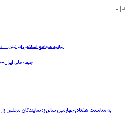
بیانیه مجامع اسلامی ایرانیان 
جبهه ملی ایران-خا
به مناسبت هفتادوچهارمین سالروز: نمایندگان مجلس زار می‌زدند/ تهران در آتش؛ ۳۰ تیر