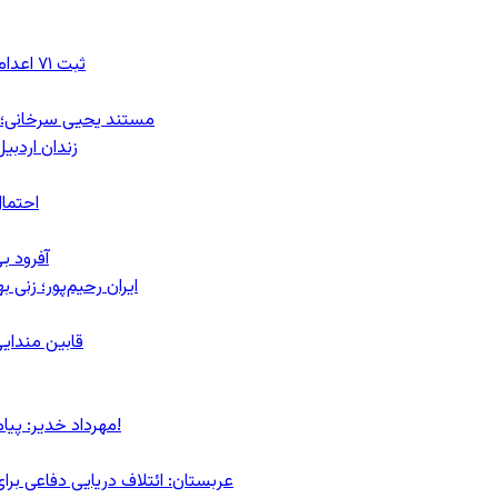
ثبت ۷۱ اعدام در ژوئیه؛ شمار اعدام‌ها در سال ۲۰۲۶ به دست‌کم ۴۴۴ نفر رسید
مستند یحیی سرخانی؛ ش
زندان اردبیل؛ احراز هویت ۵۴ شهرو
احتمال
آفرود ب
ایران رحیم‌پور؛ زنی 
قابین مندایی
مهرداد خدیر: پیام روشن پزشکیان در گفت‌و‌گوی تصویری با مرد نامرئی: من هستم!
عربستان: ائتلاف دریایی دفاعی بر