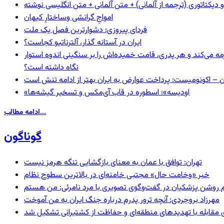
و دیکتاتوری (ترجمه از آلمانی) + متن آلمانی + متن انگلیسی نوشته
‌امواجِ گرانشی وساختارِ کیهان
فردای پیروزی؛ دشوارترین فصل یک ملت
ایران در آستانه گذار، آلترناتیو کجاست؟
مه می‌کند و هر پدری، قامت خمیده‌اش را بر سنگینی اندوه استوار
نگاه داشته است؟
ن – اکونومیست: پرداخت عوارض به ایران بهتر از ادامه تنش است
«اودیسه»؛ اسطوره در قاب آی‌مکس و تسخیر گیشه‌ها
ادامه مطالب...
گوناگون
تهران: توافق با عمان به معنای بازگشایی تنگه هرمز نیست
خبر «وخامت حال» مجتبی خامنه‌ای در بالاترین سطوح نظام
مهرزاد بروجردی: آنچه ترور پدرم درباره جنگ ایران به من آموخت
ای مقابله با تهدیدهای منطقه‌ای و حفاظت از کشتیرانی تشکیل شد