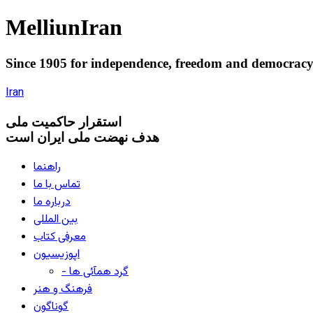
Melliun
Iran
Since 1905 for
independence
,
freedom
and
democrac
Iran
استقرار
حاکميت ملی
هدف نهضت ملی ایران است
راهنما
تماس با ما
درباره ما
بین المللی
معرفی کتاب
اپوزیسیون
- گرد همآئی ها
فرهنگ و هنر
گوناگون