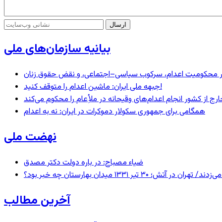
بیانیه سازمان‌های ملی
– در محکومیت اعدام، سرکوب سیاسی–اجتماعی، و نقض حقوق زنان
جبهه ملی ایران: ماشین اعدام را متوقف کنید!
رج از کشور انجام اعدام‌های وقیحانه در ملأِعام را محکوم می‌کند
همگامی برای جمهوری سکولار دموکرات در ایران: نه به اعدام
نهضت ملی
ضیاء مصباح: در باره دولت دکتر مصدق
 ۱۳۳۱ میدان بهارستان چه خبر بود؟
آخرین مطالب