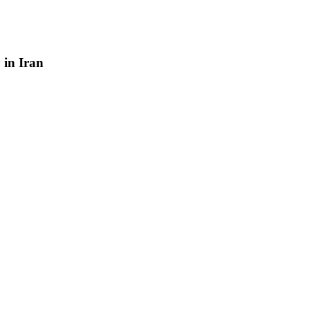
y
in
Iran