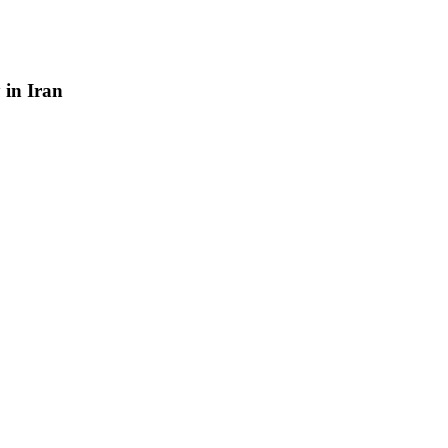
y
in
Iran