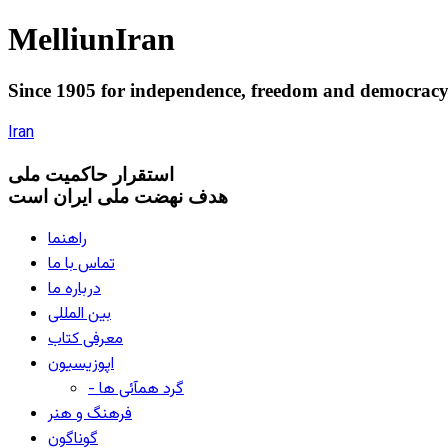
Melliun
Iran
Since 1905 for
independence
,
freedom
and
democrac
Iran
استقرار
حاکميت ملی
هدف نهضت ملی ایران است
راهنما
تماس با ما
درباره ما
بین المللی
معرفی کتاب
اپوزیسیون
- گرد همآئی ها
فرهنگ و هنر
گوناگون