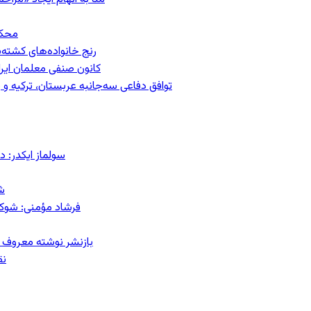
محکومیت
رنج خانواده‌های کشته‌
کانون صنفی معلمان ایران
توافق دفاعی سه‌جانبه عربستان، ترکیه 
سولماز ایکدر: د
ش
فرشاد مؤمنی: شوک‌د
بازنشر نوشته معروف م
نق