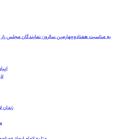
به مناسبت هفتادوچهارمین سالروز: نمایندگان مجلس زار می‌زدند/ تهران در آتش؛ ۳۰ تیر
پیام روشن پزشکیان در گفت‌و‌گوی تصویری با مرد نامرئی: من هستم!
لا
زندان 
مشهد؛ ۲۰
ب
متا به اتهام ایجاد «مزاحمت عمومی»