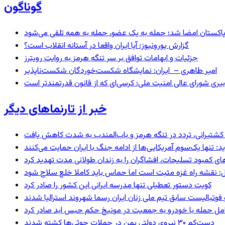
گوناگون
و پاکستان امضا شد؛ حمله به یک عضو، حمله به همه تلقی می‌شود
گزارش یورونیوز؛ آیا ایران واقعا در آستانه انقلاب است؟
جزئیات و ابهامات توافق بر سر تنگه هرمز به روایت رویترز
امیر طاهری – ایران: نمایشگاه شکست‌خوردگان شکست‌ناپذیر
بیری شورای عالی امنیت ملی؛ کرسی‌ای که از قانون قدرتمندتر است
خبر از تارنماهای دیگر
ای کشتیرانی، تردد در تنگه هرمز و باب‌المندب به شدت کاهش یافت
 تنها یک‌سوم آمریکایی‌ها از ادامه جنگ با ایران حمایت می‌کنند
های کمبود تسلیحات، افشاگران را به زندان طولانی مدت تهدید کرد
: نقشه راه غزه مثبت است اما حماس باید کاملا خلع سلاح شود
کویت دستور تعطیلی تنها مدرسه ایرانی این کشور را صادر کرد
 فوتبالیست سابق تیم ملی زنان ایران رسما شهروند استرالیا شدند
عامل حمله با خودرو به جمعیت در مونیخ حکم حبس ابد صادر کرد
دست‌کم ۳۰ نیروی دولتی یمن در حملات حوثی‌ها کشته شدند