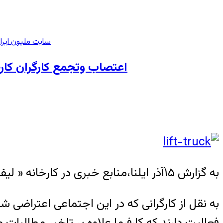
سایت ملیون ایرا
اعتصاب وتجمع کارگران کارخان
به گزارش ۱۵آذر ایلنا،منابع خبری در کارخانه « لیفتراک سازی سهند تبریز » علت برپایی این اعتراض دو روزه را سه ماه معوقات مزدی اعلام کرده اند.
فعالیت دارند که کارفرما علاوه بر تاخیر مطالبات 