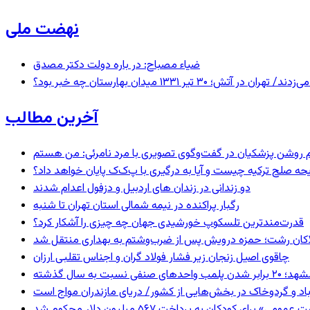
نهضت ملی
ضیاء مصباح: در باره دولت دکتر مصدق
 ۱۳۳۱ میدان بهارستان چه خبر بود؟
آخرین مطالب
یحه صلح ترکیه چیست و آیا به درگیری با پ‌ک‌ک پایان خواهد داد؟
دو زندانی در زندان های اردبیل و دزفول اعدام شدند
رگبار پراکنده در نیمه شمالی استان تهران تا شنبه
قدرت‌مندترین تلسکوپ خورشیدی جهان چه چیزی را آشکار کرد؟
لاکان رشت؛ حمزه درویش پس از ضرب‌وشتم به بهداری منتقل شد
چاقوی اصیل زنجان زیر فشار فولاد گران و اجناس تقلبی ارزان
 برابر شدن پلمب واحدهای صنفی نسبت به سال گذشته
اد و گردوخاک در بخش‌هایی از کشور/ دریای مازندران مواج است
 برای کودکان به پرداخت ۵۶۷ میلیون دلار محکوم شد