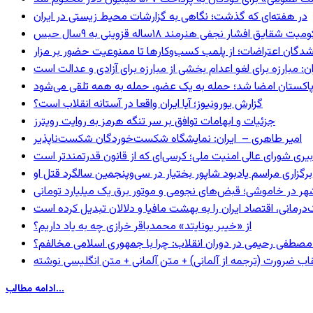
در هفته‌ای که گذشت؛ نگاهی به گزارشات محیط زیستی در ایران
 شقایق افشار نجفی هنرمند ۱۸ساله قزوینی به ۹سال حبس
شدگان اعتراضات؛ از پلمب کسب‌وکارها تا ممنوعیت حضور بر مزار
: مبارزه برای لغو اعدام بخشی از مبارزه برای آزادی و عدالت است
و پاکستان امضا شد؛ حمله به یک عضو، حمله به همه تلقی می‌شود
گزارش یورونیوز؛ آیا ایران واقعا در آستانه انقلاب است؟
جزئیات و ابهامات توافق بر سر تنگه هرمز به روایت رویترز
امیر طاهری – ایران: نمایشگاه شکست‌خوردگان شکست‌ناپذیر
بیری شورای عالی امنیت ملی؛ کرسی‌ای که از قانون قدرتمندتر است
برگزاری مراسم یادبود شاپور بختیار در سی‌وپنجمین سالگرد قتل او
هر در خاموشی؛ قبض‌های نجومی و موتور برق یک میلیارد تومانی
رمانی، اقتصاد ایران را به بهشت مافیا و دلالان تبدیل کرده است
از «خیبر یونایتد» محمدباقر خرازی چه به یاد داریم؟
صطفی رحیمی در دوران انقلاب: چرا با جمهوری اسلامی مخالفم؟
اب ضرورت (ترجمه از آلمانی) + متن آلمانی + متن انگلیسی نوشته
ادامه مطالب...