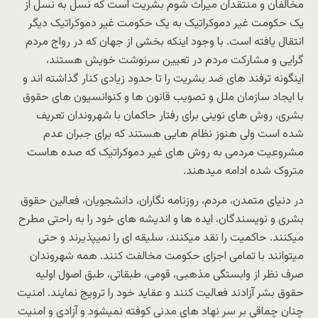
مخالفان و منتقدان میراث شوم بشریت است که نسل به نسل از
یک حکومت غیر دموکراتیک به یک حکومت غیر دموکراتیک دیگر
انتقال یافته است. با وجود اینکه بخشی از جهان که در رواج مردم
گرایی و مشارکت مردم در تعیین سرنوشت خویش هستند،
اینگونه ترفند های ضد بشریت را تا حدود زیادی کنار گذاشته اند و
با ایجاد سازمان ملل و تصویب قانون ها و کنوانسیون های حقوق
بشری، روش های نوینی برای رفتار حاکمان با شهروندان تعریف
شده است ولی هنوز نظام هایی هستند که برای جبران عدم
مشروعیت مردمی به روش های غیر دموکراتیک که صده هاست
متروک شده ادامه میدهند.
در دنیای متمدن، مردم، روزنامه نگاران، دانشجویان، فعالین حقوق
بشری و نویسندگان، ایده ها و اندیشه های خود را به راحتی مطرح
میکنند. حاکمیت را نقد میکنند، سلیقه ای را نمیپذیرند و حتی
میتوانند با تمامی اجزای حکومت مخالفت کنند. همه شهروندان
صرف نظر از وابستگی مذهبی، قومی، طبقاتی، طبق اصول اولیه
حقوق بشر آزادند فعالیت کنند و عقاید خود را ترویج نمایند. امنیت
چنان چماقی بر سر نهاد های مدنی کوفته نمیشود و آزادی و امنیت