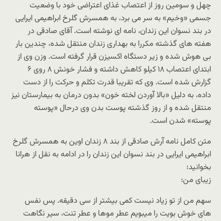
چهل و سومین روز از اعتصاب غذای اعتراضی خود با وضعیت
جسمی «وخیم» به سر می برد، به همسرش گلرخ ابراهیمی ایرایی
در بند نسوان این زندان، نامه ای نوشته است. آقای صادقی در
هفته های گذشته مکررا به بهداری زندان منتقل شده، چندین بار
بی هوش شده و زیر دستگاه اکسیزن قرار گرفته است. وزن وی از
ابتدای اعتصاب ۱۸ کیلو کاهش داشته و فشار خونش ۸ روی ۶
گزارش شده است. وی که تقریبا قدرت تکلم و حرکت را از دست
داده، به دلیل «بالا آوردن لخته خون» بدون درمان به بیمارستان نیز
منتقل شده و از روز گذشته پوست بدن وی درحال «پوسته
پوسته» شدن است.
متن کامل نامه آرش صادقی از بند ۸ زندان اوین به همسرش گلرخ
ابراهیمی ایرایی در بند نسوان این زندان را در ادامه به نقل از هرانا
بخوانید؛
زیبای من؛
سهم من از تو زیاد نیست کمی بیشتر از سی دقیقه. پس نفس
های خوش بویت را میبویم عطر موها و عطر تنت، سیر نگاهت