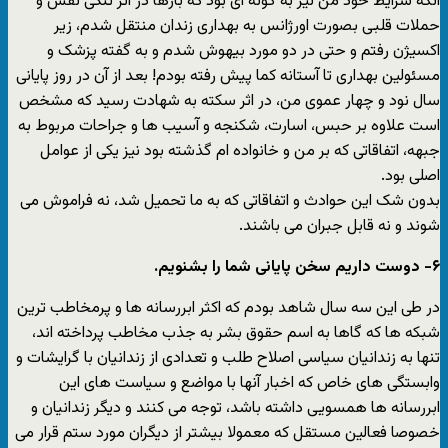
آنکه شرایط خود من نیز به گونه ای بود که بارها در اثر تنگی نفس و
حملات قلبی بصورت اورژانس به بهداری زندان منتقل شدم، زیر
اکسیژن رفتم و حتی در دو مورد بیهوش شدم و به گفته پزشک و
مسئولین بهداری تا آستانه کما پیش رفته بودم! بعد از آن در روز پایانی
سال نود و چهار عموی من، در اثر سکته به شهادت رسید که مشخص
است علاوه بر حبس، اسارت، شکنجه و آسیب ها و جراحات مربوط به
جبهه، اتفاقاتی که بر من و خانواده ام گذشته بود نیز یکی از عوامل
اصلی بود.
بدون شک این حوادث و اتفاقاتی که به ما تحمیل شد، نه فراموش می
شوند و نه قابل جبران می باشند.
۶- دوست داریم سخن پایانی شما را بشنویم.
در طی این سه سال شاهد بودم که اکثر ابررسانه ها و پرمخاطب ترین
شبکه ها که گاها به اسم حقوق بشر به جذب مخاطب پرداخته اند،
تنها به زندانیان سیاسی اصلاح طلب و تعدادی از زندانیان با گرایشات و
وابستگی های خاص که اخبار آنها با مواضع و سیاست های این
ابررسانه ها همسویی داشته باشد، توجه می کنند و دیگر زندانیان و
خصوصا فعالین مستقل که معمولا بیشتر از دیگران مورد ستم قرار می