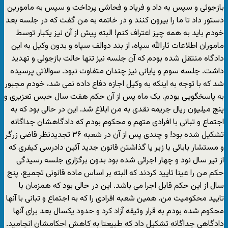
بازجوئی و سپس به داد و فریاد و فحاشی پرداخت و سپس به مامورین
دستور داد تا ما را بیرون کنند و در خاتمه به من گفت که در جلسه بعد
خودم باید به همه چیز اعتراف کنم! البته پیش از آن نیز یکبار توسط
ماموران اطلاعات ثارالله سپاه، از بند دوالف سپاه و بدون وکیل به این
دادگاه منتقل شده بودم که آن جلسه نیز تنها حالت بازجوئی و تهدید
داشت. جلسه سوم و پایانی نیز چندان متفاوت نبود. سوالاتی پرسیده
شد که با توجه به اینکه به وکیل اجازه دفاع داده نمی شد، خودم مجبور
به پاسخگویی بودم. یک ماه پس از آن حکم هفت سال حبس تعزیری و
پنج میلیون ریال جریمه نقدی به من ابلاغ شد. این در حالی بود که به
اجتماع و تبانی با افرادی متهم و محکوم بودم که دادگاهشان جداگانه
تشکیل شده بود! و چندی پس از آن در شعبه ۳۶ تجدیدنظر قاضی زرگر
و مستشار بابائی با زیر پا گذاشتن قانون جدید آئین دادرسی کیفری که
از تیر سال نود و چهار اجرائی شده بود بدون برگزاری جلسه رسیدگی
حکم من را عینا تایید کردند که البته بر اساس ماده قانونی تجمیع، پنج
سال از این حکم قابل اجرا می باشد. این در حالی بود که همزمان با
تایید محکومیت من، همین شعبه افرادی را که به اجتماع و تبانی با آنها
محکوم شده بودم به قرار وثیقه آزاد کرد و حدود یکسال بعد برای آنها
دادگاهی جداگانه تشکیل داد که طبیعتا به کاهش احکامشان انجامید.