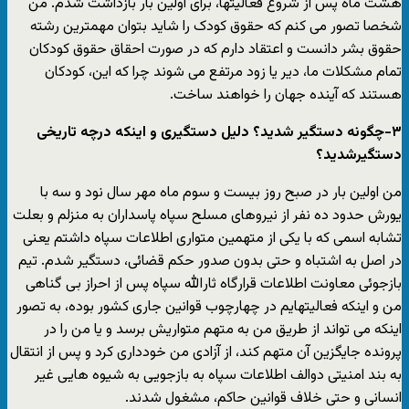
هشت ماه پس از شروع فعالیتها، برای اولین بار بازداشت شدم. من
شخصا تصور می کنم که حقوق کودک را شاید بتوان مهمترین رشته
حقوق بشر دانست و اعتقاد دارم که در صورت احقاق حقوق کودکان
تمام مشکلات ما، دیر یا زود مرتفع می شوند چرا که این، کودکان
هستند که آینده جهان را خواهند ساخت.
۳-چگونه دستگیر شدید؟ دلیل دستگیری و اینکه درچه تاریخی
دستگیرشدید؟
من اولین بار در صبح روز بیست و سوم ماه مهر سال نود و سه با
یورش حدود ده نفر از نیروهای مسلح سپاه پاسداران به منزلم و بعلت
تشابه اسمی که با یکی از متهمین متواری اطلاعات سپاه داشتم یعنی
در اصل به اشتباه و حتی بدون صدور حکم قضائی، دستگیر شدم. تیم
بازجوئی معاونت اطلاعات قرارگاه ثارالله سپاه پس از احراز بی گناهی
من و اینکه فعالیتهایم در چهارچوب قوانین جاری کشور بوده، به تصور
اینکه می تواند از طریق من به متهم متواریش برسد و یا من را در
پرونده جایگزین آن متهم کند، از آزادی من خودداری کرد و پس از انتقال
به بند امنیتی دوالف اطلاعات سپاه به بازجویی به شیوه هایی غیر
انسانی و حتی خلاف قوانین حاکم، مشغول شدند.