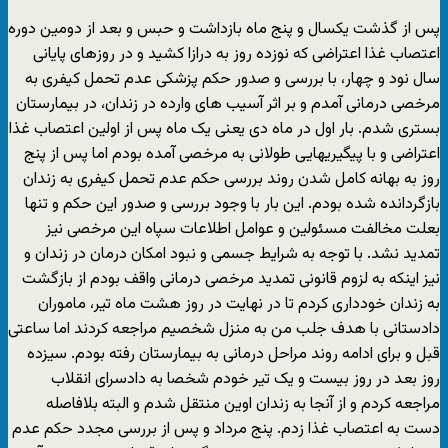
پس از گذشت یکسال و پنج ماه بازداشت و حبس و بعد از دومین دوره
اعتصاب غذا اعتراضی که نوزده روز به درازا کشید و در روزهای پایانی
سال نود و چهار، با بررسی و صدور حکم پزشکی عدم تحمل کیفری به
مرخصی درمانی آمدم و بر اثر آسیب های وارده در زندان، در بیمارستان
بستری شدم. بار اول در ماه دی یعنی یک ماه پس از اولین اعتصاب غذا
اعتراضی و با پیگیریهایی طولانی به مرخصی آمده بودم اما پس از پنج
روز به بهانه کامل شدن روند بررسی حکم عدم تحمل کیفری به زندان
بازگردانده شده بودم. این بار با وجود بررسی و صدور این حکم و تنها
بعلت مخالفت مسئولین و عوامل اطلاعات سپاه این مرخصی نیز
تمدید نشد. با توجه به شرایط جسمی و نبود امکان درمان در زندان و
نیز اینکه به لزوم قانونی تمدید مرخصی درمانی واقف بودم از بازگشت
به زندان خودداری کردم تا در نهایت در روز هشت ماه تیر، ماموران
دادستانی با هدف جلب من به منزل شخصیم مراجعه کردند اما ساعتی
قبل و برای ادامه روند مراحل درمانی به بیمارستان رفته بودم. سیزده
روز بعد در روز بیست و یک تیر خودم شخصا به دادسرای انقلاب
مراجعه کردم و از آنجا به زندان اوین منتقل شدم و البته بلافاصله
دست به اعتصاب غذا زدم. پنج مرداد و پس از بررسی مجدد حکم عدم