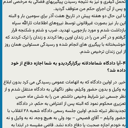
تحمل کیفری و نیز به نتیجه رسیدن پیگیریهای قضائی به مرخصی آمدم
و پس از آن اجرای حکم من متوقف گردید.
با این حال دو هفته پیش در تاریخ هفت آذر برای سومین بار و البته
این بار نیز بصورت غیرقانونی توسط نیروهای اطلاعات ثارالله سپاه
بازداشت شدم و مورد بازجویی، تهدید، ضرب و شتم و شکنجه قرار
گرفتم و در آخر من را در زندان اوین رها کردند و زندان را ترک کردند که
خوشبختانه با پیگیری های انجام شده و رسیدگی مسئولین همان روز
از این زندان ترخیص شدم.
۴-آیا دادگاه شماعادلانه برگزارگردیدو به شما اجازه دفاع از خود
داده شد؟
خیر. در اولین دادگاه که به اتهامات عمومی رسیدگی می کرد بدون ابلاغ
به وکیل و بدون حضور وکیلم، بطور ناگهانی به دادگاه منتقل شدم و از
نظر جسمی نیز شرایط وخیمی داشتم. من را به شش ماه حبس
تعزیری محکوم نمود که البته پس از اعتراض به حکم، در دادگاه
تجدیدنظر تبرئه شدم. اولین جلسه رسمی دادگاه شعبه ۲۸ انقلاب با
حضور وکیلم – آقای فصیحی – بود ولی به هیچ وجه، نه به وکیل و نه
به خودم اجازه صحبت یا دفاع داده نشد. قاضی مقیسه در ابتدا به