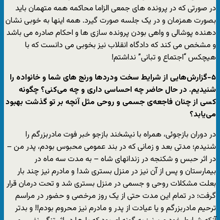
در صورتی که در پرونده های جمعی الزاما محاکمه همه متهمان باید
بصورت همزمان و در یک جلسه صورت گیرد. همه اینها به خوبی نشان
دهنده پوشالی و واهی بودن پرونده سازی ها و احکام صادره می باشد
و مشخص می کند که دادگاه انقلاب نیز بخوبی می دانست که با
هیچکس “اجتماع و تبانی” نداشتم!
۵-گزارش‌هایی از شرایط سخت ودردها ورنج های شما و خانواده را
شنیدیم. در حال حاضر چه احساسی داری و چه می‌کنی؟ چگونه
کسی از چنان فاجعه‌ی جسمی و روحی مثل آنچه بر تو گذشت بهبود
می‌یابد؟
در دوران بازجوئی، همراه با نیشخند بازجو خبر فوت مادربزرگم را
شنیدم؛ مدتی بعد و زمانی که در بند عمومی محبوس بودم، پدر من –
در اثر حبس و شکنجه در زندانهای شاه – به مدت سه ماه در
بیمارستان و پس از آن نیز در منزل بستری شد! و مادرم نیز چند بار
بعلت مشکلات روحی و جسمی در منزل بستری شد و تحت درمان قرار
گرفت؛ در تمام این مدت حتی از یک روز مرخصی و حضور در مراسم
ترحیم مادربزرگم و یا عیادت از پدر و مادرم نیز محروم بودم!! و بدتر