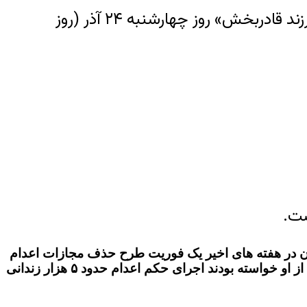
هم‌چنین، کمپین فعالین بلوچ گزارش داد، حکم اعدام یک شهروند بلوچ با نام «مسعود کرمزهی فرزند قادربخش» روز چهارشنبه ۲۴ آذر (روز
ست.
ان در هفته های اخیر یک فوریت طرح حذف مجازات اعدام
مجرمان مواد مخدر را تصویب کرد. هم‌چنین نمایندگان مجلس شورای اسلامی با ارسال نامه ای به ریاست قوه قضائیه از او خواسته بودند اجرای حکم اعدام حدود ۵ هزار زندانی