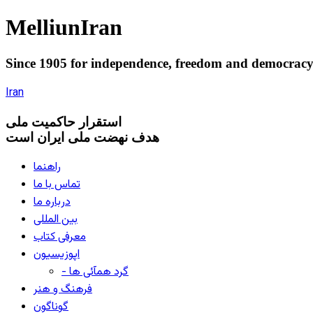
Melliun
Iran
Since 1905 for
independence
,
freedom
and
democrac
Iran
استقرار
حاکميت ملی
هدف نهضت ملی ایران است
راهنما
تماس با ما
درباره ما
بین المللی
معرفی کتاب
اپوزیسیون
- گرد همآئی ها
فرهنگ و هنر
گوناگون