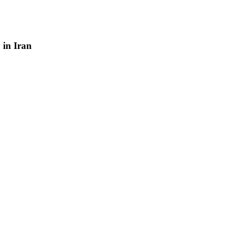
y
in
Iran