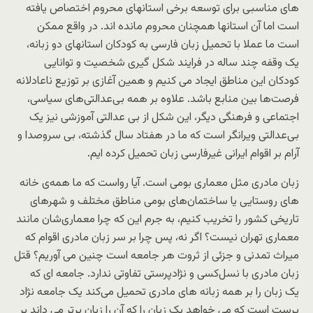
های مناسبی برای توسعه برخی استانهای محروم اختصاص یافته
است اما آن استانها همچنان محروم مانده اند. در واقع ممکن
است ما عملا با تحمیل زبان فارسی به کودکان استانهای دو زبانه،
یک وقفه چند ساله در فرایند شکل گیری شخصیت و توانایی
کودکان این مناطق ایجاد می کنیم و همین آغازی بر توزیع ناعادلانه
فرصت‌ها بین منابع باشد. علاوه بر همه بی‌عدالتی‌های سیاسی،
اجتماعی و فرهنگی دیگر،‌ این شکل از بی عدالتی آموزشی نیز یک
بی‌عدالتی ویرانگر است که ما در هفتاد سال گذشته، بی سروصدا و
آرام بر اقوام ایرانی غیرفارسی زبان تحمیل کرده ایم.
زبان مادری مثل معماری بومی است. آیا رواست که ما همه‌ی خانه
های روستایی یا ساختمان‌های بومی مناطق مختلف و شهرهای
تاریخی کشور را تخریب کنیم، به جرم این که چرا معماری‌شان مانند
معماری تهران نیست؟ اگر نه، پس چرا بر سر زبان مادری اقوام که
میراث تمدنی و جزئی از ثروت هر جامعه است چنین می آوریم؟ قتل
زبان مادری با نسل‌کسی و نژادپرستی تفاوتی ندارد. جامعه ای که
یک زبان را بر همه زبانه های مادری تحمیل می‌کند یک جامعه نژاد
پرست است که می خواهد یک زبان را که آن را زبان بر‌تر می داند بر