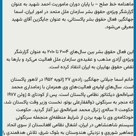
ماهنامه خط صلح – با پایان دوران ماموریت احمد شهید به عنوان
گزارشگر ویژه‌ی حقوق بشر سازمان ملل متحد در امور ایران، اسما
جهانگیر، فعال حقوق بشر پاکستانی، به عنوان جایگزین آقای شهید
معرفی می‌شود.
این فعال حقوق بشر بین سال‌های ۲۰۰۴ تا ۲۰۱۰ به عنوان گزارشگر
ویژه‌ی آزادی مذهب و عقیده‌ی سازمان ملل فعالیت می‌کرد و بارها به
نقض حقوق بهاییان به ایران انتقاد کرده است.
خانم اسما جیلانی جهانگیر، زاده‌ی ۲۷ ژانویه ۱۹۵۲ در لاهور پاکستان
است. سال‌های اولیه‌ی فعالیت‌های وی همزمان با زمامداری محمد
ضیاءالحق دیکتاتور نظامی پاکستان است. پس از کودتای ۵ ژوئن ١٩٧٧
که منجر به سرنگونی ذوالفقارعلی بوتو، نخست وزیر وقت پاکستان شد،
حکومت ١١ ساله‌ی ژنرال محمد ضیاءالحق نیز آغاز گردید. حکومت
خودکامه‌ی وی با بهره بردن از شرایط منطقه‌ای منجمله سرنگونی
سیستم شاهنشاهی در ایران، اشغال نظامی افغانستان از سوی اتحاد
جماهیر شوروی و نزدیکی هندوستان به بلوک شرق، تلاش هدفمندی را