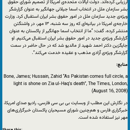
ارزیابی کرده‌اند. دولت ایالات متحده‌ی امریکا از تصمیم شورای حقوق
بشر سازمان ملل در انتخاب اسما جیلانی جهانگیر به عنوان گزارشگر
ویژه‌ی جدید سازمان ملل در امور حقوق بشر ایران استقبال کرد. وزارت
خارجه‌ی امریکا در بیانیه‌ای که روز سه شنبه، ۱۳ مهر، در واشنگتن
منتشر کرده، گفت: “ما از انتخاب اسما جهانگیر از پاکستان به عنوان
گزارشگر ویژه‌ی جدید در امور حقوق بشر ایران استقبال می‌کنیم. او
جایگزین دکتر احمد شهید از مالدیو شد که در حال حاضر در سمت
گزارشگر ویژه‌ی آزادی مذهب و عقیده خدمت می‌کند”.
منابع:
Bone, James; Hussain, Zahid “As Pakistan comes full circle, a
light is shone on Zia ul-Haq’s death”, The Times, London,
(August 16, 2008)
در نگارش این مطلب از وبسایت‌ بی بی سی فارسی، رادیو صدای امریکا،
خبرگزاری فارس و هم‌چنین شورای مسیحیان پاکستان خبرگزاری‌های
مهر نیز استفاده شده است.
Share this: