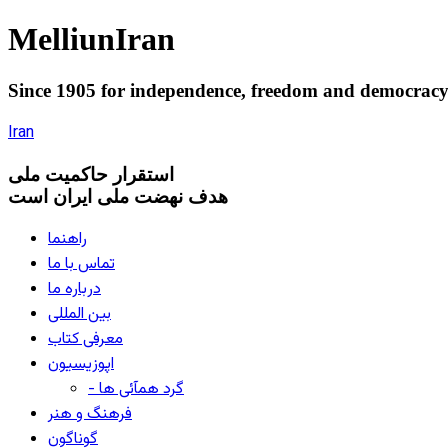
Melliun
Iran
Since 1905 for
independence
,
freedom
and
democrac
Iran
استقرار
حاکميت ملی
هدف نهضت ملی ایران است
راهنما
تماس با ما
درباره ما
بین المللی
معرفی کتاب
اپوزیسیون
- گرد همآئی ها
فرهنگ و هنر
گوناگون