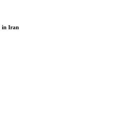
y
in
Iran