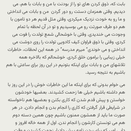
بابت که، ذوق کردن های تو را از بودنت با من و بابات با هم، می
دیدیم. وقتی همزمان دستت رو دور گردن من و بابات می انداختی
و ما رو به خودت نزدیک میکردی، وقتی مثل قدیم هر دو تامون با
هم دو طرف صورتت رو می بوسیدیم و تو در آن لحظه با تمام
وجودت می خندیدی. وقتی با خوشحالی شمع تولدت را فوت می
کردی، وقتی با ذوق فراوان کیف کادویی تولدت را روی دوشت می
انداختی و می خوندی” میرم مدرسه” در همه این لحظات، خاطرات
خیلی زیبایی را برامون خلق کردی. خوشحالم که بالاخره همه
تلاشهای من و بابات برای اینکه بتونیم در این روز برای ساعتی با هم
باشیم به نتیجه رسید.
می خوام بدونی که برای اینکه ما این خاطرات خوش را در این روز با
هم داشته باشیم خیلی ها زحمت کشیدند. بعضیها خودشون
خواستن و پیش قدم شدن که کاری بکنن و بعضیها هم ناخواسته
در شرایطی قرار گرفتن که کاری را انجام بدن و انجام دادن. در هر
صورت ما باید از همشون ممنون باشیم چون همین دسته دوم
هم می تونستن کارشون را انجام ندن. اول از همه خاله افروز و
دایی امیر که برای بردن نامه پیش دادیار زحمت کشیدن و وقت