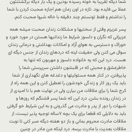
شما دیگه تقریبا به خونه رسیده بودین و یک بار دیگه برگشتنتون
عملا بی فایده بود. تازه در اون زمان هم اجازه صحبت کردن با شما
را نداشتم و فقط تونستم چند دقیقه با خاله شیوا صحبت کنم.
پسر عزیزم وقتی از سختیها و مشکلات زندان صحبت میشه همه
عزیزانی که نگران و دلسوز شرایط ما زندانیها هستن در مورد خورد و
خوراک و دسترسی به هوای آزاد و امکانات بهداشتی و درمانی زندان
سوال می کنن ولی حقیقت اینه که دردهای زندان از جنس دیگه ای
هست. درد این که یه خانواده دلسوز و مهربون که تنها به
خاطرعشق و محبتی که در قلبشون داشتن سرپرستی شما را
پذیرفتن، در کنار همه مسئولیتها و دغدغه های نگهداری از شما
باید یک روز کار و زندگی خودشون را تعطیل کنن و این همه راه از
کرج شما را برای ملاقات من بیارن ولی در نهایت هم با نا امیدی از
در زندان رونده بشن. درد این که شما پسر قشنگم که روزها و
شبهات را دور از پدر و مادرت می گذرونی و به این شرایط خو گرفتی
باید به دلایلی که قطعا برای یک بچه ۷ساله توجیه پذیر نیست، از
ملاقات مادرت محروم بمانی و باز دو هفته دیگه صبر کنی تا نوبت
ملاقات بعدیت با مادرت برسه. درد اینکه منِ مادر در چنین