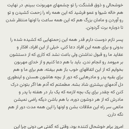
خوشحالی و ذوق قشنگت را تو چشمهای مهربونت ببینم. در نهایت
هم خاله شیوا و عمو فرشید که این همه راه را زحمت کشیدن و تو
رو آوردن و مامان بزرگ هم که این همه ساعت با اونها منتظر شدن
تا دوباره برت گردونن.
پسر نازم دوست دارم قدر همه این زحمتهایی که کشیده شده را
بدونی و برای همه این افراد دعا کنی. خیلی از این افراد، افکار و
عقاید ما رو قبول نداشتن ولی باعث نشد که کاری که از دستشون
بر میومد رو انجام ندن. باید با هم دعا کنیم و از خدای مهربون
بخوایم که از این اتفاقهای خوب باز هم بیفته، هم برای ما و هم
برای بقیه پدر و مادرهایی که دور از بچه هاشون هستن و اینطوری
دل آدمهای بیشتری شاد بشه. مطمئنم که آدم ها اگر بتونن درک
کنن که چقدر برای یک بچه لازمه که یک بار در هفته با پدر و
مادرش که از هر دوشون دوره، با هم باشن دیگه راضی نمیشن
مانعی سر راه این ملاقات بشن و اونها را این همه مدت دور از هم
نگه دارن.
امروز برام خوشحال کننده بود، وقتی که گفتی می دونی چرا این