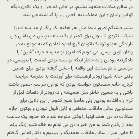
در سالن ملاقات متعهد بشیم، در حالی که هزار و یک قانون دیگه
تو این زندان و این مملکت به راحتی زیر پا گذاشته می شه.
بشیر قشنگم امروز شما مثل هر هفته یک زنگ از مدرسه ات را
شرکت نکردی تا بتونی برای کمتر از یک ساعت پیش من باشی ولی
بارندگی هوا و ترافیک اتوبان کرج اجازه ندادن که به موقع به در
زندان اوین برسی. می دونم که امروز تو مدرسه حرف “شین” را
یادگرفته بودین و به خاطر اینکه تونسته بودی اسمت را بنویسی، در
مراسمی با دوستانت این واقعه را جشن گرفته بودی، برای همین
وقتی خاله شیوا زودتر ازهمیشه برای آوردنت به مدرسه مراجعه
کردن، خانم معلمتون خواسته بودن که تو اون مراسم حضور داشته
باشی و به همین خاطر مثل همیشه و نه زودتر از دفعات قبل از
کرج راه افتاده بودین ولی ظاهرا هیچ کدوم از این دلایل برای
مسئولین سالن ملاقات، منطقی و قابل قبول نبودن و بهتون اجازه
ملاقات ندادن. همه اینها را وقتی متوجه شدم که حدود یک ساعت
بعد از رفتن شما به من خبر دادن می تونم به خاله شیوا زنگ بزنم
تا جایی غیر از سالن ملاقات همدیگه را ببینیم و وقتی تماس گرفتم