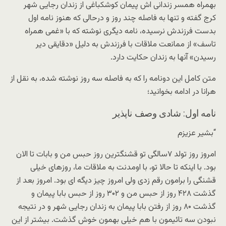
بهمراه همسر زندانی اش پیمان کوشکباغی از زندان رجایی شهر
کرج گفته و تنها به فاصله چند روز و درحالی که هنوز نامه اول
بدست فرزندش نرسیده، نامه دیگری نوشته که با «غمی همراه
تاسف» از ممانعت ملاقات با فرزندش به دلیل «دقایقی دیر
رسیدن» آنها به زندان حکایت دارد.
متن کامل این دونامه را که به فاصله سه روز نوشته شده، به نقل از
هرانا در ادامه بخوانید؛
نامه اول: شادی وصف ناپذیر
“بشیر عزیزم
امروز روز تولد ۷سالگی تو قشنگترین روز حبس من و بابات تا الان
بود. با اینکه تا حالا تو، با اومدنت به ملاقات ما، روزهای خیلی
قشنگی را برامون رقم زدی ولی امروز چیز دیگه ای بود. امروز بعد از
گذشت ۴۲۸ روز از حبس من و ۳۰۲ روز از حبس بابا پیمان و
گذشت ۸۰ روز از رفتن بابا پیمان به زندان رجایی شهر و در نتیجه
نبودن سه تائیمون با هم خیلی بهمون خوش گذشت. بیشتر از این