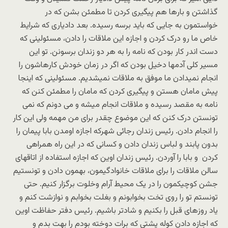
گذاشتن و بارها هم پیگیری کردن تا مطمئن بشن که در
خواستمون به جایی که باید برسه رسیده. بعد دادیاری که شرایط
خاص ما رو درک کردن و اجازه این ملاقات را دادن، مسئولینی که
دست اندر کار بودن که نامه را به هر دو زندان برسونن. تو این
مسیر کلی آدمها دخیل بودن که اگر در زمان خودش کارهاشون را
انجام نمیدادن ما موفق به ملاقات نمیشدیم. مسئولینی که اینجا
پیش مامان هستن و پیگیری کردن که مامان را مطمئن کنن که
نامه به مقصد رسیده و ملاقات انجام میشه و می دونم که نمی
تونستن درک کنن که این موضوع چقدر برای من مهمه ولی این کار
را انجام دادن. رئیس زندان رجائی شهرکه اجازه اومدن بابا پیمان را
بدون پابند و لباس زندان دادن و کسانی که در این راه همراهی
کردن و بابا را آوردن. رئیس زندان اوین که اجازه استفاده از اتاقهای
سالن ملاقات را برای ملاقات خانوادگیمون، بهمون دادن و تونستیم
جشن کوچیکمون را در یک محیط آرام وخلوت برگزار کنیم. حتی
تونستم تو را روی تخت بخوابونم و بغلت بخوابم و نوازشت کنم و
یاد روزهای قبل را بکنیم و شادتر باشیم. رئیس دفتر حفاظت اوین
که اجازه دادن کوله پشتی که برات دوخته بودم را بهت بدم و