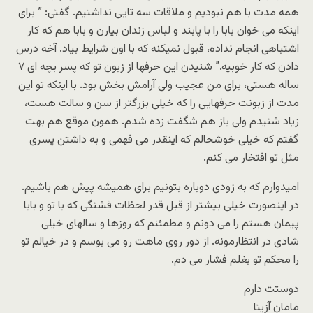
همه مدت با هم نبودیم و ملاقات سه تایی نداشتیم. گفتی: ” برای
اینکه می خوان بابا را با پابند و لباس زندان بیارن و بابا هم که کار
اشتباهی انجام نداده، قبول نمیکنه که با اون شرایط بیاد. آخه درس
دادن که کار خوبیه.” شنیدن این حرفها از زبون تو که پسر بچه ای ۷
ساله هستی، برای من عجیب ولی آرامش بخش بود. با اینکه تو این
مدت از زبونت حرفهایی را که خیلی بزرگتر از سن و سالت هست،
زیاد شنیدم ولی باز هم شگفت زده شدم. همون موقع هم بهت
گفتم که خیلی خوشحالم که اینقدر می فهمی و به داشتن پسری
مثل تو افتخار می کنم.
امیدوارم که به زودی دوباره بتونیم برای همیشه پیش هم باشیم.
در اینصورت خیلی بیشتر از قبل قدر لحظات قشنگی که با تو و بابا
پیمان هستم را می دونم و مطمئنم که روزها و سالهای خیلی
شادی در انتظارمونه. از دور روی ماهت رو می بوسم و در خیالم تو
را محکم تو بغلم فشار می دم.
دوستت دارم
مامان آزیتا