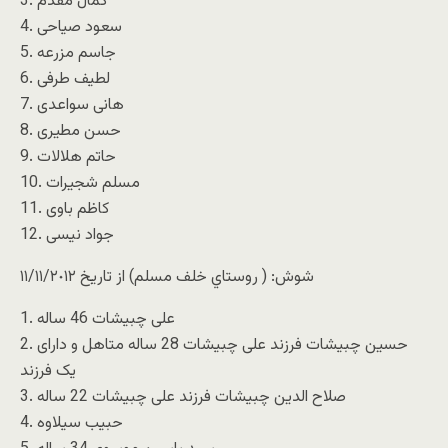
3. کمال مقدم
4. سعود صیاحی
5. جاسم مزرعه
6. لطیف طرفی
7. هانی سواعدی
8. حسن مطیری
9. حاتم هلالات
10. مسلم شجیرات
11. کاظم باوی
12. جواد نیسی
شوش: ( روستاي خلف مسلم) از تاريخ ١١/١١/٢٠١٢
1. علی چبیشات 46 ساله
2. حسین چبیشات فرزند علی چبیشات 28 ساله متاهل و دارای
یک فرزند
3. صلاح الدین چبیشات فرزند علی چبیشات 22 ساله
4. حبیب سیلاوه