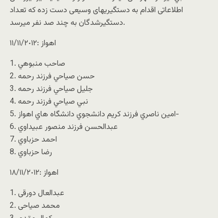
اطلاعاتی اقدام به دستگيريهای وسيعی دست زده كه تعداد
دستگيرشدگان به چند صد نفر ميرسد.
اهواز :١١/١١/٢٠١٢
1. صاحب منبوهي
2. حسن صياحي فرزند رحمه
3. جليل صياحي فرزند رحمه
4. نبي صياحي فرزند رحمه
5. امين ناصري فرزند كريم دانشجوي دانشگاه هاي اهواز-
6. عبدالحسن فرزند منصور عبيداوي
7. احمد حزباوي
8. رضا حزباوي
اهواز :١٨/١١/٢٠١٢
1. عبدالعال دورقی
2. محمد صیاحی