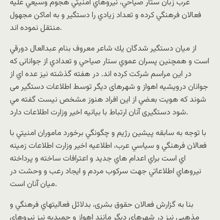
عرب زبان ستار صياحي، نيروهاي امنيتي هجوم وسيعي عليه
فعالان فرهنگي كرده و تعداد زيادي را دستگير و به اماكن مجهول
منتقل نموده اند.
از ميان دستگير شدگان يك شاعر معروف بنام عبدالعال دورقي
است و همچنين پسران عموي ستار صياحي و تعدادي از جوانانی كه
در اين مراسم شركت كرده اند. در هفته گذشته نيز عده اي از
جوانان درويشيه اهواز و شهرهای ديگر توسط اطلاعات دستگير مى
شوند كه هويت بعضي از اين افراد هنوز مشخص نيست گفته مي
شود دستگيری آنان ارتباط با بيانيه اخير وزارت اطلاعات دارد.
با توجه به سابقه پيشين رژيم و چگونگي برخورد ماموران امنيتي با
فعالان فرهنگي و سياسي عرب، اطلاعيه اخير وزارت اطلاعات زمينه
اي است براي اعدام هاي جديد و اعترافات ساخته و پرداخته
نيروهاي اطلاعاتي جهت سركوب مردم و ايجاد رعب و وحشت در
ميان آنان است.
بنا به گزارش فعالان حقوق بشری، بدلائل فعاليتهاي فرهنگي و
مذهبي نيز در شهرهای دیگر مانند اهواز و حميديه نيز نيروهای