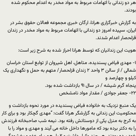
هر دو زندانی با اتهامات مربوط به مواد مخدر به اعدام محکوم شده
بودند.
به گزارش خبرگزاری هرانا، ارگان خبری مجموعه فعالان حقوق بشر در
ایران، سپیده امروز دو زندانی با اتهامات مربوط به مواد مخدر در زندان
قزلحصار اعدام شدند.
هویت این زندانیان که توسط هرانا احراز شده به شرح زیر است:
۱- مهدی فیاض پسندیده، متاهل، اهل شیروان از توابع استان خراسان
شمالی / از سالن ۳ واحد ۲ زندان قزلحصار/ متهم به حمل و نگهداری یک
کیلو و چهارصد و
پنجاه گرم شیشه / در سال ۹۱ بازداشت شده بود.
۲۲- جعفر جوادی / مقدار مواد نامشخص
یک منبع نزدیک به خانواده فیاض پسندیده در مورد نحوه بازداشت و
محکومیت این زندانی به گزارشگر هرانا گفت: “مهدی گچکار بود و برای کار
به کرج به منزل یکی از دوستانش رفته بود. نیمه شب صاحبخانه فرزندش
را به دکتر برده بود که مامورها داخل خانه می آیند و مهدی و مواد را با