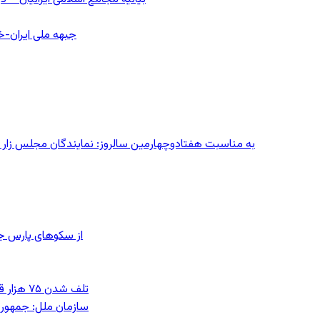
جبهه ملی ایران-خا
به مناسبت هفتادوچهارمین سالروز: نمایندگان مجلس زار می‌زدند/ تهران در آتش؛ ۳۰ تیر
از سکوهای پارس ج
تلف شدن ۷۵ هزار قطعه ماهی در رودخانه مسقان شیراز بر اثر ورود شورابه فوق‌اشباع
سازمان ملل: جمهوری