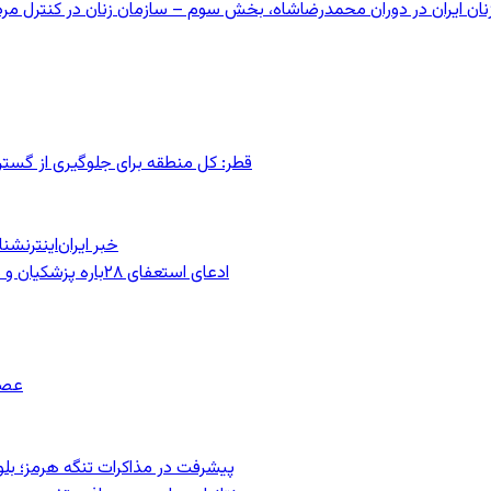
قطر: کل منطقه برای جلوگیری از گس
خبر ایران‌اینترنش
ادعای استعفای ۲۸باره پزشکیان و هشدار مجتبی خامنه‌ای در روایت خرازی؛ رئیس‌جمهور تکذیب کرد
عصر
پیشرفت در مذاکرات تنگه هرمز؛ بلومب