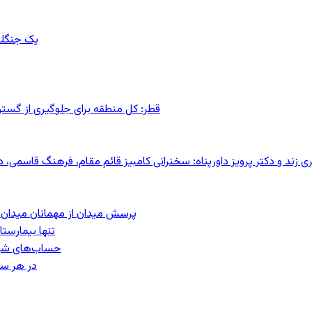
یک جنگلب
قطر: کل منطقه برای جلوگیری از گس
کری زند و دکتر پرویز داورپناه: سخنرانی کامبیز قائم مقام، فرهنگ قاسم
پرسش میدان از مهمانان میدان: مردم کیست؟
تنها بیمارست
حساب‌های شرکت ملی نفت ب
در هر سا