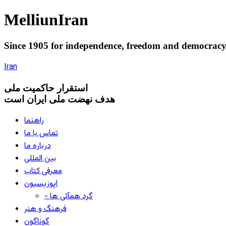
Melliun
Iran
Since 1905 for
independence
,
freedom
and
democrac
Iran
استقرار
حاکميت ملی
هدف نهضت ملی ایران است
راهنما
تماس با ما
درباره ما
بین المللی
معرفی کتاب
اپوزیسیون
- گرد همآئی ها
فرهنگ و هنر
گوناگون