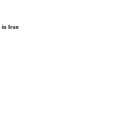
y
in
Iran