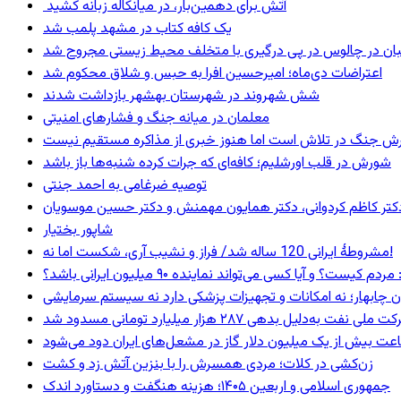
آتش برای دهمین‌بار، در میانکاله زبانه کشید
یک کافه کتاب در مشهد پلمب شد
ان در چالوس در پی درگیری با متخلف محیط زیستی مجروح شد
اعتراضات دی‌ماه؛ امیرحسین افرا به حبس و شلاق محکوم شد
شش شهروند در شهرستان بهشهر بازداشت شدند
معلمان در میانه جنگ و فشارهای امنیتی
ترش جنگ در تلاش است اما هنوز خبری از مذاکره مستقیم نیست
شورش در قلب اورشلیم؛ کافه‌ای که جرات کرده شنبه‌ها باز باشد
توصیه ضرغامی به احمد جنتی
ی، دکتر کاظم کردوانی، دکتر همایون مهمنش و دکتر حسین موسویان
شاپور بختیار
مشروطۀ ایرانی 120 ساله شد/ فراز و نشیب آری، شکست اما نه!
 و آیا کسی می‌تواند نماینده ۹۰ میلیون ایرانی باشد؟
ان چابهار؛ نه امکانات و تجهیزات پزشکی دارد نه سیستم سرمایشی
ه‌دلیل بدهی ۲۸۷ هزار میلیارد تومانی مسدود شد
عت بیش از یک میلیون دلار گاز در مشعل‌های ایران دود می‌شود
زن‌کشی در کلات؛ مردی همسرش را با بنزین آتش زد و کشت
جمهوری اسلامی و اربعین ۱۴۰۵؛ هزینه هنگفت و دستاورد اندک