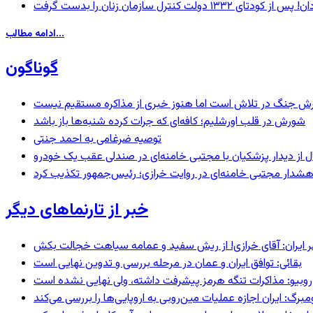
ادامه مطالب...
گوناگون
ترش جنگ در تلاش است اما هنوز خبری از مذاکره مستقیم نیست
شورش در قلب اورشلیم؛ کافه‌ای که جرات کرده شنبه‌ها باز باشد
توصیه ضرغامی به احمد جنتی
نال از دیدار پزشکیان با مجتبی خامنه‌ای در صندلی عقب یک خودرو
خبر از تارنماهای دیگر
 ایران: آقای خرازی! از ریش سفید و عمامه سیاهت خجالت بکش
بقائی: توافق ایران و عمان در مرحله بررسی و تدوین نهایی است
روبیو: مذاکرات تنگه هرمز پیشرفت داشته، ولی نهایی نشده است
رگ: ایران اجازه عملیات مین‌روبی به اروپایی‌ها را بررسی می‌کند