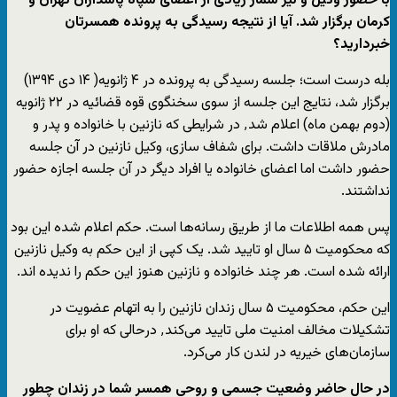
با حضور وکیل و نیز شمار زیادی از اعضای سپاه پاسداران تهران و
کرمان برگزار شد. آیا از نتیجه رسیدگی به پرونده همسرتان
خبردارید؟
بله درست است؛ جلسه رسیدگی به پرونده در ۴ ژانویه( ۱۴ دی ۱۳۹۴)
برگزار شد، نتایج این جلسه از سوی سخنگوی قوه قضائیه در ۲۲ ژانویه
(دوم بهمن ماه) اعلام شد٬ در شرایطی که نازنین با خانواده و پدر و
مادرش ملاقات داشت. برای شفاف سازی، وکیل نازنین در آن جلسه
حضور داشت اما اعضای خانواده یا افراد دیگر در آن جلسه اجازه حضور
نداشتند.
پس همه اطلاعات ما از طریق رسانه‌ها است. حکم اعلام شده این بود
که محکومیت ۵ سال او تایید شد. یک کپی از این حکم به وکیل نازنین
ارائه شده است. هر چند خانواده و نازنین هنوز این حکم را ندیده اند.
این حکم، محکومیت ۵ سال زندان نازنین را به اتهام عضویت در
تشکیلات مخالف امنیت ملی تایید می‌کند٬ درحالی که او برای
سازمان‌های خیریه در لندن کار می‌کرد.
در حال حاضر وضعیت جسمی و روحی همسر شما در زندان چطور