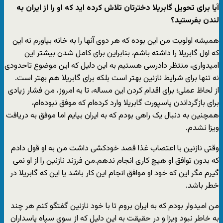
آیا برای تحویل گابریلا دخترتان تلاش کرده اید که او را از ایران به
لندن بفرستید؟
همیشه اولویت من این بوده که هر دوی آنها را به خانه بیاورم نه این
که اول گابریلا را داشته باشم، بنابراین برای کامل شدن بیشتر این
امیدواری، منتظر دادرسی هستیم به این دلیل که این موضوع تاحدودی
نه تنها برای شرایط نازنین بهتر است بلکه برای گابریلا هم بهتر است.
از لحاظ عملی؛ برای اقدام کردن این مساله، تا به امروز، من فشار زیادی
برای بازگرداندن پاسپورت گابریلا وارد کرده‌ام که موفق نبوده‌ام،
همچنین به دنبال یک راهی بودم که به ایران بیایم اما موفق به دریافت
ویزا نشدم.
وقتی نازنین با اعتصاب غذا قصد خودکشی داشت من به او قول دادم
که بدون توافق او هیچ کاری انجام ندهم.من فرزند نازنین را از او نمی
گیرم مگر این که خود او موافق انجام این کار باشد یا این که گابریلا در
خطر باشد.
من امیدوار بودم که به ایران بروم تا با خود نازنین گفتگو کنم هر چند
به خاطر نبود ویزا و در حقیقت به این دلیل که از سوی سپاه پاسداران