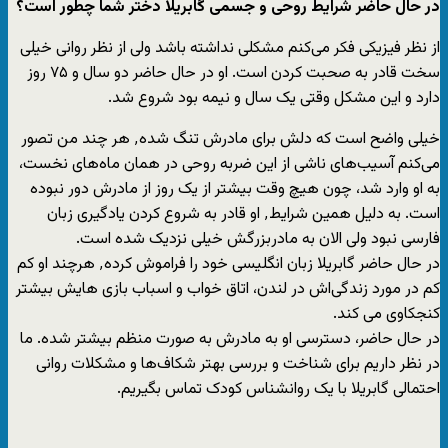
در حال حاضر شرایط روحی و جسمی گابریلا دختر شما چطور است؟
از نظر فیزیکی فکر می‌کنم مشکلی نداشته باشد ولی از نظر روانی خیلی
سخت قادر به صحبت کردن است. او در حال حاضر دو سال و ۷۵ روز
دارد و این مشکل وقتی یک سال و نیمه بود شروع شد.
خیلی واضح است که دلش برای مادرش تنگ شده٬ هر چند من تصور
می‌کنم آسیب‌های ناشی از این ضربه روحی در همان ماه‌های نخست،
به او وارد شد، چون هیچ وقت بیشتر از یک روز از مادرش دور نبوده
است. به دلیل همین شرایط٬ او قادر به شروع کردن یادگیری زبان
فارسی نبود ولی الان به مادربزرگش خیلی نزدیک شده است.
در حال حاضر گابریلا زبان انگلیسی خود را فراموش کرده٬ هرچند او کم
کم در مورد زندگی‌اش در لندن، اتاق خواب و اسباب بازی هایش بیشتر
کنجکاوی می کند.
در حال حاضر، دسترسی او به مادرش به صورت منظم بیشتر شده. ما
در نظر داریم برای شناخت و بررسی بهتر شکاف‌ها و مشکلات روانی
احتمالی گابریلا با یک روانشناس کودک تماس بگیریم.