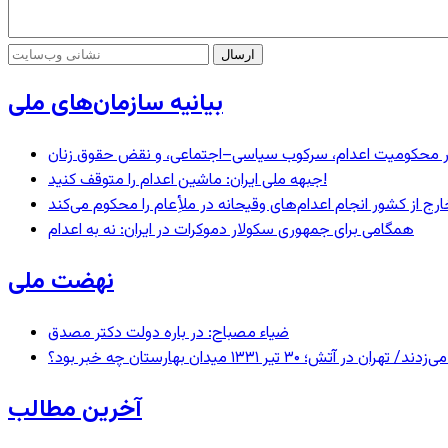
بیانیه سازمان‌های ملی
– در محکومیت اعدام، سرکوب سیاسی–اجتماعی، و نقض حقوق زنان
جبهه ملی ایران: ماشین اعدام را متوقف کنید!
رج از کشور انجام اعدام‌های وقیحانه در ملأِعام را محکوم می‌کند
همگامی برای جمهوری سکولار دموکرات در ایران: نه به اعدام
نهضت ملی
ضیاء مصباح: در باره دولت دکتر مصدق
 ۱۳۳۱ میدان بهارستان چه خبر بود؟
آخرین مطالب