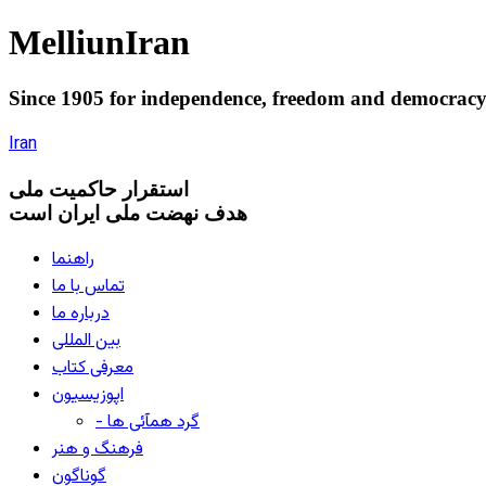
Melliun
Iran
Since 1905 for
independence
,
freedom
and
democrac
Iran
استقرار
حاکميت ملی
هدف نهضت ملی ایران است
راهنما
تماس با ما
درباره ما
بین المللی
معرفی کتاب
اپوزیسیون
- گرد همآئی ها
فرهنگ و هنر
گوناگون