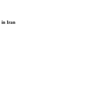
y
in
Iran