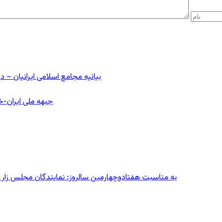
بیانیه مجامع اسلامی ایرانیان 
جبهه ملی ایران-خا
به مناسبت هفتادوچهارمین سالروز: نمایندگان مجلس زار می‌زدند/ تهران در آتش؛ ۳۰ تیر