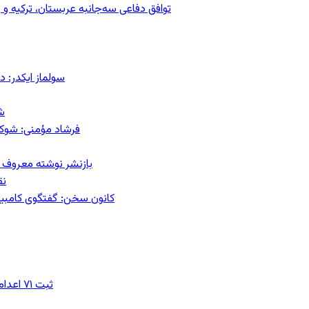
توافق دفاعی سه‌جانبه عربستان، ترکیه 
سولماز ایکدر: د
ش
فرشاد مؤمنی: شوک‌د
بازنشر نوشته معروف م
نق
کانون سخن: گفتگوی کامبیز ق
ثبت ۷۱ اعدام در ژوئیه؛ شمار اعدام‌ها در سال ۲۰۲۶ به دست‌کم ۴۴۴ نفر رسید