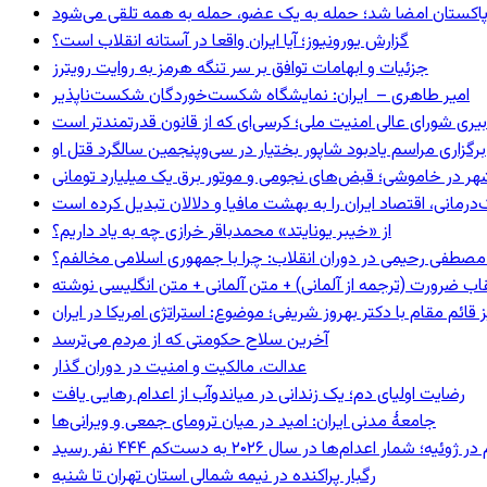
و پاکستان امضا شد؛ حمله به یک عضو، حمله به همه تلقی می‌شود
گزارش یورونیوز؛ آیا ایران واقعا در آستانه انقلاب است؟
جزئیات و ابهامات توافق بر سر تنگه هرمز به روایت رویترز
امیر طاهری – ایران: نمایشگاه شکست‌خوردگان شکست‌ناپذیر
بیری شورای عالی امنیت ملی؛ کرسی‌ای که از قانون قدرتمندتر است
برگزاری مراسم یادبود شاپور بختیار در سی‌وپنجمین سالگرد قتل او
هر در خاموشی؛ قبض‌های نجومی و موتور برق یک میلیارد تومانی
رمانی، اقتصاد ایران را به بهشت مافیا و دلالان تبدیل کرده است
از «خیبر یونایتد» محمدباقر خرازی چه به یاد داریم؟
صطفی رحیمی در دوران انقلاب: چرا با جمهوری اسلامی مخالفم؟
اب ضرورت (ترجمه از آلمانی) + متن آلمانی + متن انگلیسی نوشته
ائم مقام با دکتر بهروز شریفی؛ موضوع: استراتژی امریکا در ایران
آخرین سلاح حکومتی که از مردم می‌ترسد
عدالت، مالکیت و امنیت در دوران گذار
رضایت اولیای دم؛ یک زندانی در میاندوآب از اعدام رهایی یافت
جامعهٔ مدنی ایران: امید در میان ترومای جمعی و ویرانی‌ها
رگبار پراکنده در نیمه شمالی استان تهران تا شنبه