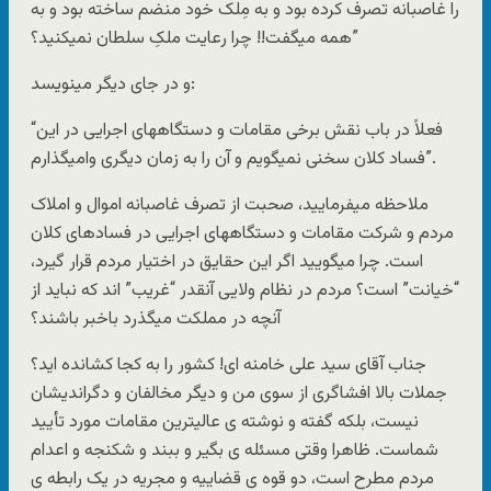
را غاصبانه تصرف کرده بود و به مِلک خود منضم ساخته بود و به
همه میگفت!! چرا رعایت ملکِ سلطان نمیکنید؟”
و در جای دیگر مینویسد:
“فعلاً در باب نقش برخی مقامات و دستگاههای اجرایی در این
فساد کلان سخنی نمیگویم و آن را به زمان دیگری وامیگذارم”.
ملاحظه میفرمایید، صحبت از تصرف غاصبانه اموال و املاک
مردم و شرکت مقامات و دستگاههای اجرایی در فسادهای کلان
است. چرا میگویید اگر این حقایق در اختیار مردم قرار گیرد،
“خیانت” است؟ مردم در نظام ولایی آنقدر “غریب” اند که نباید از
آنچه در مملکت میگذرد باخبر باشند؟
جناب آقای سید علی خامنه ای! کشور را به کجا کشانده اید؟
جملات بالا افشاگری از سوی من و دیگر مخالفان و دگراندیشان
نیست، بلکه گفته و نوشته ی عالیترین مقامات مورد تأیید
شماست. ظاهرا وقتی مسئله ی بگیر و ببند و شکنجه و اعدام
مردم مطرح است، دو قوه ی قضاییه و مجریه در یک رابطه ی