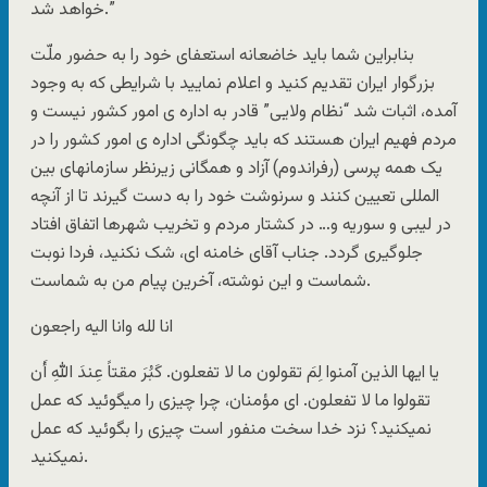
خواهد شد.”
بنابراین شما باید خاضعانه استعفای خود را به حضور ملّت
بزرگوار ایران تقدیم کنید و اعلام نمایید با شرایطی که به وجود
آمده، اثبات شد “نظام ولایی” قادر به اداره ی امور کشور نیست و
مردم فهیم ایران هستند که باید چگونگی اداره ی امور کشور را در
یک همه پرسی (رفراندوم) آزاد و همگانی زیرنظر سازمانهای بین
المللی تعیین کنند و سرنوشت خود را به دست گیرند تا از آنچه
در لیبی و سوریه و… در کشتار مردم و تخریب شهرها اتفاق افتاد
جلوگیری گردد. جناب آقای خامنه ای، شک نکنید، فردا نوبت
شماست و این نوشته، آخرین پیام من به شماست.
انا لله وانا الیه راجعون
یا ایها الذین آمنوا لِمَ تقولون ما لا تفعلون. کَبُرَ مقتاً عِندَ اللهِ أَن
تقولوا ما لا تفعلون. ای مؤمنان، چرا چیزی را میگوئید که عمل
نمیکنید؟ نزد خدا سخت منفور است چیزی را بگوئید که عمل
نمیکنید.