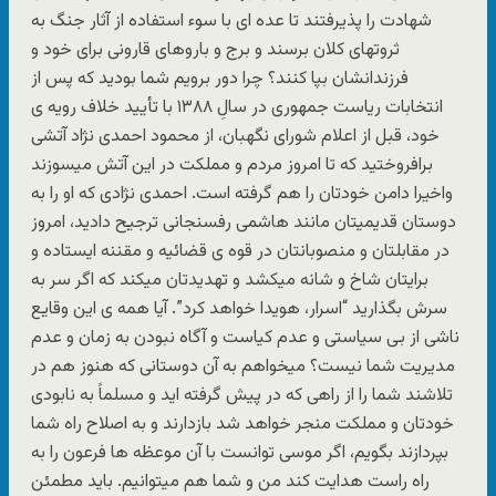
شهادت را پذیرفتند تا عده ای با سوء استفاده از آثار جنگ به
ثروتهای کلان برسند و برج و باروهای قارونی برای خود و
فرزندانشان بپا کنند؟ چرا دور برویم شما بودید که پس از
انتخابات ریاست جمهوری در سالِ ۱۳۸۸ با تأیید خلاف رویه ی
خود، قبل از اعلام شورای نگهبان، از محمود احمدی نژاد آتشی
برافروختید که تا امروز مردم و مملکت در این آتش میسوزند
واخیرا دامن خودتان را هم گرفته است. احمدی نژادی که او را به
دوستان قدیمیتان مانند هاشمی رفسنجانی ترجیح دادید، امروز
در مقابلتان و منصوبانتان در قوه ی قضائیه و مقننه ایستاده و
برایتان شاخ و شانه میکشد و تهدیدتان میکند که اگر سر به
سرش بگذارید “اسرار، هویدا خواهد کرد”. آیا همه ی این وقایع
ناشی از بی سیاستی و عدم کیاست و آگاه نبودن به زمان و عدم
مدیریت شما نیست؟ میخواهم به آن دوستانی که هنوز هم در
تلاشند شما را از راهی که در پیش گرفته اید و مسلماً به نابودی
خودتان و مملکت منجر خواهد شد بازدارند و به اصلاح راه شما
بپردازند بگویم، اگر موسی توانست با آن موعظه ها فرعون را به
راه راست هدایت کند من و شما هم میتوانیم. باید مطمئن