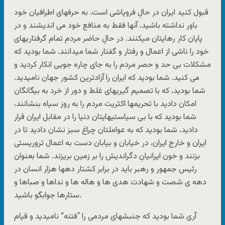
قبول کنید ایران در حالِ فروپاشی است. به حرفهای اطرافیان خود
باور نداشته باشید، آنها فقط به منافع خود می اندیشند و در
پایان کار رهایتان میکنند. در حالِ حاضر مردم تمام گرفتاریهای
خود را ناشی از اعمال و رفتار و گفتار شما میدانند. شما بودید که
مشکلات بی حد و حصر مردم را به جای چاره جویی انکار کردید و
می کنید. شما بودید که ایران را آزادترین کشور جهان نامیدید.
شما بودید، که با تصمیم گیریهای غلط و دور از خرد به بیگانگان
امکان دادید با تحریمها اکثریت مردم را به روز سیاه بنشانند،
شما بودید که با بی سیاستیهایتان دنیا را در مقابل ایران قرار
دادید، شما بودید که به عواملتان چراغ سبز نشان دادید تا در
ایران و خارج ایران، در خیابان و بیابان دست به اعمال تروریستی
بزنند و خون ایرانیانِ دگراندیش را بر زمین بریزند. شما بعنوان
رئیس جمهور و رهبر باید در برابر کشتار دهها هزار انسان در
دهه ی شصت و شهادت هدی ها و هاله ها و نداها و صباها و
ستارها جوابگو باشید.
آری شما بودید که جنبشهای مردمی را “فتنه” نامیدید و قیام