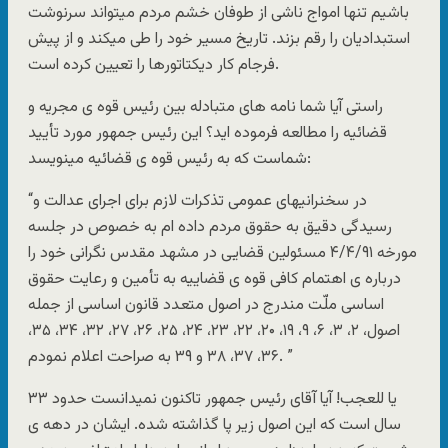
باشیم تنها امواج ناشی از طوفان خشم مردم میتواند سرنوشت
استبدادیان را رقم بزند. تاریخ مسیر خود را طی میکند و از پیش
فرجام کار دیکتاتورها را تعیین کرده است.
راستی آیا شما نامه های متبادله بین رئیس قوه ی مجریه و
قضائیه را مطالعه فرموده اید؟ این رئیس جمهور مورد تأیید
شماست که به رئیس قوه ی قضائیه مینویسد:
“در سخنرانیهای عمومی تذکرات لازم برای اجرای عدالت و
رسیدگی دقیق به حقوق مردم داده ام به خصوص در جلسه
مورخه ۴/۴/۹۱ مسئولین قضایی در مشهد مقدس نگرانی خود را
درباره ی اهتمام کافی قوه ی قضاییه به تأمین و رعایت حقوق
اساسی ملّت مندرج در اصول متعدد قانون اساسی از جمله
اصول، ۲، ۳، ۶، ۹، ۱۹، ۲۰، ۲۲، ۲۳، ۲۴، ۲۵، ۲۶، ۲۷، ۳۲، ۳۴، ۳۵،
۳۶، ۳۷، ۳۸ و ۳۹ به صراحت اعلام نمودم. ”
یا للعجب! آیا آقای رئیس جمهور تاکنون نمیدانست حدود ۳۳
سال است که این اصول زیر پا گذاشته شده. ایشان در دهه ی