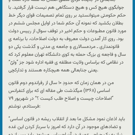
جوابگوی هیچ کس و هیچ دستگاهی هم نیست قرار گرفتید. با
حکم حکومتی میتوانستید بر روی تمام تصمیمات قوای دیگر خط
بطلان بکشید که نمونه آن حکم شما در اوایل مجلس ششم در
مورد قانون مطبوعات و حکم اخیر در توقف سوال از رییس دولت
بود. روی کار آمدن دولت معروف به دولت اصلاحات، با برنامه ی
قانونمداری ـ مردمسالاری و جامعه ی مدنی و گذشت یکی دو
سال و فاجعه ی بزرگ حمله به کوی دانشگاه تهران معلوم کرد که
در نظامی که براساس ولایت مطلقه ی فقیه اداره شود جز “ولیّ”
یعنی جنابعالی همه هیچکاره هستند و تدارکچی.
من در همان زمان که حدودِ ۱۰ سال از رفراندوم دوم قانون
اساسی (۱۳۶۸) میگذشت طی مقاله ای که برای کنفرانس
“اصلاحات چیست و اصلاح طلب کیست ؟” در شهریور ۷۹
فرستادم، نوشتم:
“باید اذعان نمود مشکل ما بعد از انقلاب ریشه در قانون اساسی
و تضادهای موجود در آن دارد که امروز با سرباز کردن این غده
نیاز به یک جراحی عمیق در آن احساس میشود. باید پس از دو