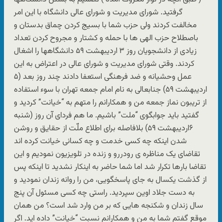
گرفتید. شورای مدیریت و شورای عالی دانشگاه با این امر
مخالفت کردند ولی حزب شما با بسیج کردن چماق بدستان و
باصطلاح حزب الهی ها با حمله و کشتار و مجروح کردن تعداد
زیادی از دانشجویان روز ۳ اردیبهشت ۵۹ دانشگاهها را اشغال
کردند. وقتی شورای مدیریت و شورای عالی در اعتراض به این
عمل وحشیانه و ضد فرهنگی استعفا دادند چند روز بعد (۵
اردیبهشت ۵۹) جنابعالی به نام امام جمعه تهران با سوء استفاده
از تریبون نماز جمعه من و همکارانم را متهم به “خیانت” کردید و
گفتید باید جوابگوی “ملت” باشیم. ما هم فردای آن روز (شنبه
۶اردیبهشت ۵۹) بلافاصله برای اطلاع ملّت از حقایق و روشن
شدن اینکه چه کسی خدمت و چه کسانی خیانت کرده اند
تقاضای یک مناظره ی رودررو و زنده در تلویزیون نمودیم و این
تقاضا بارها تکرار شد اما شما حاضر به اینکار نشدید تا اینکه پس
از گذشت یکسال به جای پاسخگویی، من را روانه زندان نمودید و
به دست جلاد اوین سپردید. راستی چه کسی مسئول آن پنج
سال زندان و شکنجه هایی که بر من وارد شد است؟ من همان
موقع گفتم شما به من و همکارانم نسبت “خیانت” داده اید. اگر