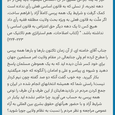
دهه تجربه، از نسلی که به قانون اساسی فعلی رأی نداده است
کمک گرفت و شرایط یک همه پرسی کاملاً آزاد را فراهم ساخت،
اگر ملّت به قانون فعلی به ویژه بحث ولایت مطلقه فقیه رأی داد
هیچ کس تا یک دهه دیگر حق اعتراض به قانون اساسی را
نداشته باشد. ” (کتاب اصلاحات، هم استراتژی هم تاکتیک ص
۲۲۳-۲۲۴)
جناب آقای خامنه ای، از آن زمان تاکنون بارها و بارها همه پرسی
را مطرح کرده ام ولی جنابعالی در مقام ولایت امر مسلمین جهان
برای خود کسر شأن دیده اید که به یک هموطن مسلمان پاسخ
دهید و شیوه ی پیامبر و علی و امامان را آنگونه که خود میگفتید
بکار گیرید. چه خوب گفت آنکه دو صد گفته چون نیم کردار
نیست! راستی شما که همیشه انتخابهای انجام شده در ایران و
جمع کردن مردم در بازدیدهایتان از این طرف و آن طرف را نوعی
همه پرسی به حساب می آورید چرا حاضر نشده اید یکبار در
شرایط آزاد و با حضور هیأتهای حقوق بشری بین المللی به آراء
عمومی مراجعه و نظر مردم را نسبت به نظام ولایی جویا شوید؟