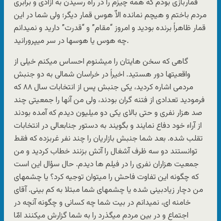
قماربازی بودم که همه چیزم را در راه رسیدن به آزادی و برابری
مردم باختم و هیچم نمانده الاّ هوس قمار دیگر؛ ولی شما در این
قمار ظاهراً برنده بودید و امروز “مقام” و “قدرت” دارید و نمیدانم
چه هوس یا هوسها در سر میپرورانید.
گاهی که سخن هایتان را میشنوم احساس میکنم خیلی از
واقعیتها دور هستید. اخیراً در خراسان شمالی به دو جنبش
مردمی اشاره کردید، یکی جنبش پس از انتخابات سال ۸۸ که
فرمودید تعدادی از فتنه گران بودند، ولی من آنها را جمعیتی چند
صد هزار نفری و حتی بالای یکی دو میلیون دیدم که آمده بودند
از آراء خود دفاع نمایند و بگویند به دستور جنابعالی در انتخابات
تقلب شده. بعد شما جنبش بازاریان را چند نفر غربزده که فقط
توانستند دو سه ظرف آشغال را آتش بزنند خطاب کردید و من
جمعیت هزاران نفری را در فیلم ها دیدم. حال سؤال این است
که چگونه این تفاوت فاحش را میتوان توجیه کرد؟ یا چشمهای
من دچار زیادبینی شده یا چشمهای شما مبتلا به کم بینی. آقای
خامنه ای، نمیدانم در بیت شما چه کسانی و چگونه آنچه در
اجتماع و در بین مردم میگذرد را به شما گزارش میکنند امّا