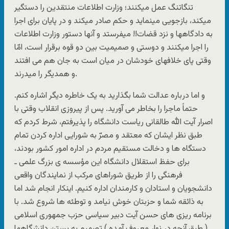
تنگاتنگ عمل میکنند؛ وزارت اطلاعات منتقدین را دستگیر
میکند، بازجویی مینماید و حکم صادر میکند و در پایان برای اجرا
به دادگاهها و نزد قضات!! میفرستد و آنها دستور وزارت اطلاعات
را اجرا میکنند و دوستی و صمیمیت بین دو قوه برقرار است، امّا
وقتی پای خلافهای خودشان در میان است به جان هم می افتند
و همدیگر را میدرند.
و اما درباره عدالت شما بگذارید به یک خاطره دیگر اشاره کنم.
حتماً ماجرا را بخاطر می آورید. پس از پیروزی انقلاب وقتی با
اصرار آیت الله طالقانی ریاست دانشگاه را پذیرفتم، شرط کردم که
طبق نظر ایشان که معتقد و مصرّ به شورایی اداره کردن تمام
دستگاه ها و دخالت مستقیم مردم در اداره امور کشور بودند،
برای حفظ استقلال دانشگاه این مؤسسه ی بزرگ علمی ـ
فرهنگی را از طریق شوراهای مرکب از نمایندگان واقعی
دانشجویان و استادان و کارمندان اداره کنیم. اینکار انجام شد اما
به ذائقه شما و حزبتان خوش نیامد و توطئه ها شروع شد. با
برنامه ریزی های حسن آیت دبیر سیاسی حزب جمهوری اسلامی
( طبق آنچه در نوار معروف آمده ) تصمیم به بستن دانشگاهها