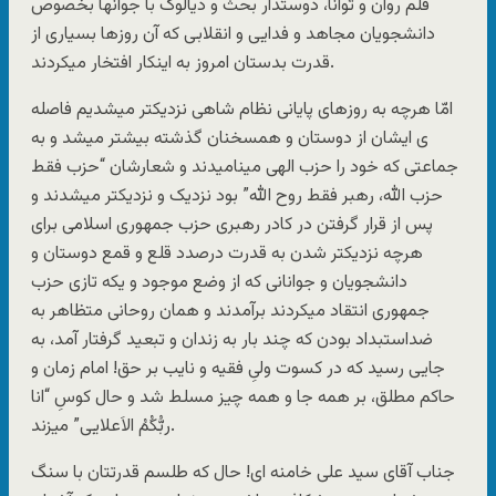
قلم روان و توانا، دوستدار بحث و دیالوگ با جوانها بخصوص
دانشجویان مجاهد و فدایی و انقلابی که آن روزها بسیاری از
قدرت بدستان امروز به اینکار افتخار میکردند.
امّا هرچه به روزهای پایانی نظام شاهی نزدیکتر میشدیم فاصله
ی ایشان از دوستان و همسخنان گذشته بیشتر میشد و به
جماعتی که خود را حزب الهی مینامیدند و شعارشان “حزب فقط
حزب الله، رهبر فقط روح الله” بود نزدیک و نزدیکتر میشدند و
پس از قرار گرفتن در کادر رهبری حزب جمهوری اسلامی برای
هرچه نزدیکتر شدن به قدرت درصدد قلع و قمع دوستان و
دانشجویان و جوانانی که از وضع موجود و یکه تازی حزب
جمهوری انتقاد میکردند برآمدند و همان روحانی متظاهر به
ضداستبداد بودن که چند بار به زندان و تبعید گرفتار آمد، به
جایی رسید که در کسوت ولیِ فقیه و نایب بر حق! امام زمان و
حاکم مطلق، بر همه جا و همه چیز مسلط شد و حال کوسِ “انا
ربُّکُمُ الاَعلایی” میزند.
جناب آقای سید علی خامنه ای! حال که طلسم قدرتتان با سنگ