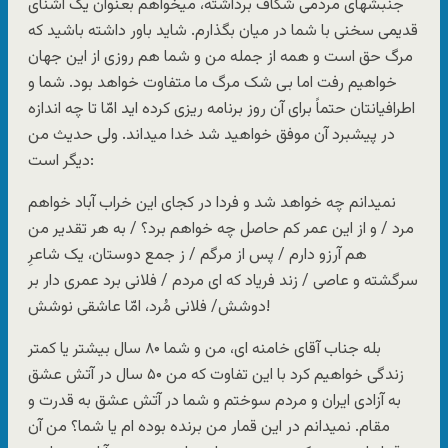
جنبشهای مردمی شکاف برداشته، میخواهم بعنوان یک آشنای
قدیمی سخنی با شما در میان بگذارم. شاید باور داشته باشید که
مرگ حق است و همه از جمله من و شما هم روزی از این جهان
خواهیم رفت اما بی شک مرگ ما متفاوت خواهد بود. شما و
اطرافیانتان حتماً برای آن روز برنامه ریزی کرده اید امّا تا چه اندازه
در پیشبرد آن موفق خواهید شد خدا میداند. ولی حدیث من
دیگر است:
نمیدانم چه خواهد شد و فردا در کجای این خراب آباد خواهم
مرد / و از این عمر کم حاصل چه خواهم برد؟ / به هر تقدیر من
هم آرزو دارم / پس از مرگم / ز جمع دوستان، یک شاعرِ
سرگشته و عاصی / زند فریاد که ای مردم / فلانی برد عمری دار بر
دوشش/ فلانی مُرد، امّا عاشقی نوشش!
بله جناب آقای خامنه ای، من و شما ۸۰ سال بیشتر یا کمتر
زندگی خواهیم کرد با این تفاوت که من ۵۰ سال در آتش عشق
به آزادی ایران و مردم سوختم و شما در آتش عشق به قدرت و
مقام. نمیدانم در این قمار من برنده بوده ام یا شما؟ من آن