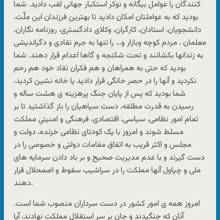
کنندگان را عوامل بیگانه و نوکر استکبار جهانی لقب دادید. شما
بودید که به عواملتان امکان دادید تا بهترین فرزندان این ملّت،
دانشجویان، استادان، کارگران، وکلای دادگستری، روزنامه نگاران،
معلمان ، مردم کوچه وبازار و… را تنها به جرم نقادی و دگراندیشی
به زندانها بکشانند و تحت شکنجه و گاها اعدام قرار دهند. شما
بودید که حتی به همراهان و هم فکران نقاد خود هم رحم
نکردید و آنها را در حصر خانگی قرار دادید یا خانه نشین کردید،
شما بودید که پس از پایان جنگ پرهزینه ی هشت ساله و
رسیدن به قدرت مطلقه، دست سپاهیان را باز گذاشتید تا بر
تمام امور نظامی، سیاسی، اقتصادی، فرهنگی و امنیتیِ مملکت
مسلط شوند و امروز با یک کودتای نظامی خزنده، دولت و
مجلس و اکثر قریب به اتفاق مقامات دولتی و خصوصی را در
دست گیرند و با عدم مدیریت صحیح و بر باد دادن سرمایه های
ملی و چپاول آنها مملکت را در سراشیب سقوط و اضمحلال قرار
دهند.
امروز همه ی امور کشور در دست سرداران منصوب شما است.
آنان که جنگیدند و جان بر سر استقلال مملکت نهادند، آیا