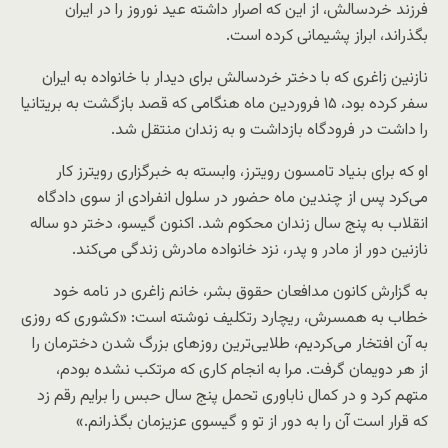
فرزند خردسالش، از این که اصرار داشته عید نوروز را در ایران
بگذراند، ابراز پشیمانی کرده است.
نازنین زاغری که با دختر خردسالش برای دیدار با خانواده به ایران
سفر کرده بود، ۱۵ فروردین ماه هنگامی که قصد بازگشت به بریتانیا
را داشت در فرودگاه بازداشت و به زندان منتقل شد.
او که برای بنیاد تامسون رویترز، وابسته به خبرگزاری رویترز کار
می‌کرد پس از چندین ماه حضور در سلول انفرادی از سوی دادگاه
انقلاب به پنج سال زندان محکوم شد. اکنون گیسو، دختر دو ساله
نازنین دور از مادر و پدر، نزد خانواده مادرش زندگی می‌کند.
به گزارش کانون مدافعان حقوق بشر، خانم زاغری در نامه خود
خطاب به همسرش، ریچارد رتکلیف نوشته است: «کشوری که روزی
به آن افتخار می‌کردیم، طلایی‌ترین روزهای بزرگ شدن دخترمان را
از هر دویمان گرفت. مرا به انجام کاری که مرتکب نشده بودم،
متهم کرد و در کمال ناباوری تحمل پنج سال حبس را برایم رقم زد
که قرار است آن را به دور از تو و گیسوی عزیزمان بگذرانم.»