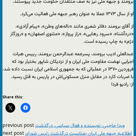
برومند و جبهه ملی نیز به صف منتقدان حکومت جدید پیوستند.
او از سال ۱۳۷۳ عملا به عنوان رهبر جبهه ملی فعالیت می‌کرد.
از آقای برومند دفاتر شعری مانند «ناله‌های وطن»، «پیام آزادی»،
«دردآشنا»، «سرود رهایی»، «راز پرواز»، «مثنوی اصفهان» و «روزگار
دژم» به چاپ رسیده است.
عبدالعلی ادیب برومند، پسرعمه عبدالرحمن برومند، رییس هیات
اجرایی نهضت مقاومت ملی ایران و از نزدیکان شاپور بختیار بود که
فروردین ۱۳۷۰ در عملیاتی که به جمهوری اسلامی ایران نسبت داده شد،
با ضربات کارد در مقابل منزل مسکونی‌اش در پاریس به قتل رسید.
از: رادیو فردا
Share this:
previous post
ویدا حاجبی، نویسنده و فعال سیاسی، درگذشت
next post
اطلاعیه جبهه ملی ایران بمناسبت درگذشت رئیس شورای