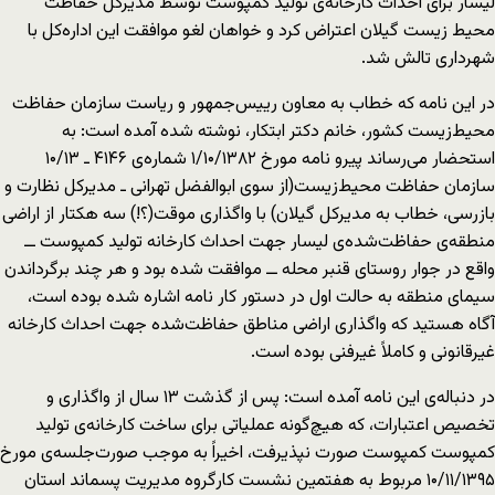
لیسار برای احداث کارخانه‌ی تولید کمپوست توسط مدیرکل حفاظت
محیط زیست گیلان اعتراض کرد و خواهان لغو موافقت این اداره‌کل با
شهرداری تالش شد.
در این نامه که خطاب به معاون رییس‌جمهور و ریاست سازمان حفاظت
محیط‌زیست کشور، خانم دکتر ابتکار، نوشته شده آمده است: به
استحضار می‌رساند پیرو نامه مورخ ۱/۱۰/۱۳۸۲ شماره‌ی ۴۱۴۶ ـ ۱۰/۱۳
سازمان حفاظت محیط‌زیست(از سوی ابوالفضل تهرانی ـ مدیرکل نظارت و
بازرسی، خطاب به مدیرکل گیلان) با واگذاری موقت(؟!) سه هکتار از اراضی
منطقه‌ی حفاظت‌شده‌ی لیسار جهت احداث کارخانه تولید کمپوست ــ
واقع در جوار روستای قنبر محله ــ موافقت شده بود و هر چند برگرداندن
سیمای منطقه به حالت اول در دستور کار نامه اشاره ‌شده بوده است،
آگاه هستید که واگذاری اراضی مناطق حفاظت‌شده جهت احداث کارخانه
غیرقانونی و کاملاً غیرفنی بوده است.
در دنباله‌ی این نامه آمده است: پس از گذشت ۱۳ سال از واگذاری و
تخصیص اعتبارات، که هیچ‌گونه عملیاتی برای ساخت کارخانه‌ی تولید
کمپوست کمپوست صورت نپذیرفت، اخیراً به موجب صورت‌جلسه‌ی مورخ
۱۰/۱۱/۱۳۹۵ مربوط به هفتمین نشست کارگروه مدیریت پسماند استان