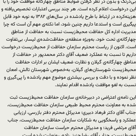
بی‌درنگ و بدون در نظر گرفتن ضوابط مناطق چهارگانه موافقت خود را با
این درخواست اعلام کرده است. هر چند بررسی اعتبارات تخصیص‌یافته و
هزینه‌کرده در ارتباط با طرح یادشده در سال‌های ۱۳۸۲ به نوبه خود قابل
پیگیری است و استدعا داریم چنین شود، اما نکته‌ی مهم آن است که چرا
مدیریت اداره کل حفاظت محیط‌زیست نسبت به حفاظت از مناطق
چهارگانه‌ی تحت خود، به‌ویژه منطقه‌ی حفاظت‌شده‌ی لیسار، بی‌تفاوت
است. اکنون از ریاست محترم سازمان حفاظت از محیط‌زیست درخواست
داریم تا نسبت به عملکرد ضعیف آقای دکتر محمدپور در حفاظت از
مناطق چهارگانه‌ی گیلان و نظارت ضعیف ایشان بر ادارات حفاظت
محیط‌زیست شهرستان‌های گیلان، به‌خصوص شهرستان تالش، امعان
نظر نموده و با دقت و بررسی بیشتری موضوع مهم یادشده را پی‌گیری و
نسبت به لغو موافقت یادشده اقدام نمایند.
این نامه‌ی اعتراضی در دبیرخانه‌ی سازمان حفاظت محیط‌زیست ثبت
شده به معاونت محترم محیط طبیعی سازمان حفاظت محیط‌زیست،
جناب آقای دکتر فرهاد دبیری؛ مدیرکل محترم دفتر بازرسی، ارزیابی
عملکرد و پاسخگویی به شکایات سازمان حفاظت محیط‌زیست، جناب
آقای مرتضی فرید؛ و مدیرکل محترم حراست سازمان حفاظت
محیط‌زیست، جناب آقای رضا جزینی‌زاده، رونوشت شده است.