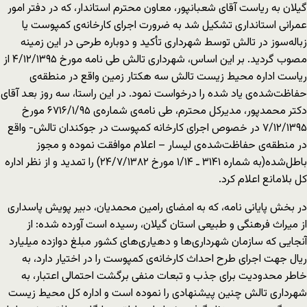
گیلان به ریاست آقای شعبانپور، معاون محترم استاندار، که در دفتر امور
عمرانی استانداری تشکیل شد به ضرورت اجرای کارخانه‌ی کمپوست یا
زباله‌سوز در تالش توسط شهرداری تأکید و دوباره طرحی در این زمینه
مصوب گردید. بر این اساس، شهرداری تالش طی نامه مورخ ۴/۱۲/۱۳۹۵ از
ریاست اداره محیط زیست تالش سه هکتار زمین واقع در منطقه‌ی
حفاظت‌شده‌ی یاد شده را درخواست نمود. در این راستا، سه روز بعد آقای
دکتر محمدپور، مدیرکل محترم، طی نامه‌ی شماره‌ی ۶۷۱۶/۱/۹۵ مورخ
۷/۱۲/۱۳۹۵ در خصوص اجرای کارخانه کمپوست در جوکندان تالش- واقع
در منطقه‌ی حفاظت‌شده‌ی لیسار – اعلام موافقت نموده و مجوز
باطل‌شده(به شماره ۳۱۴۱ ـ ۱/۱۴ مورخ ۲۴/۷/۱۳۸۲) را تمدید و از نظر اداره
کل بلامانع اعلام کرد.
در بخش پایانی نامه، که به امضای رامین محمدیان، دبیر پویش پاسداری
از میراث فرهنگی و طبیعی استان گیلان، رسیده است آورده شده: از
آنجایی که سازمان شهرداری‌ها و دهیاری‌های کشور مبلغ دوازده میلیارد
ریال جهت اجرای طرح احداث کارخانه‌ی کمپوست را در اختیار دارد، به
خاطر محدودیت برای جذب و تبعات منفی برگشت احتمالی اعتبار، به
شهرداری تالش چنین پیشنهادی را نموده است و اداره کل محیط زیست