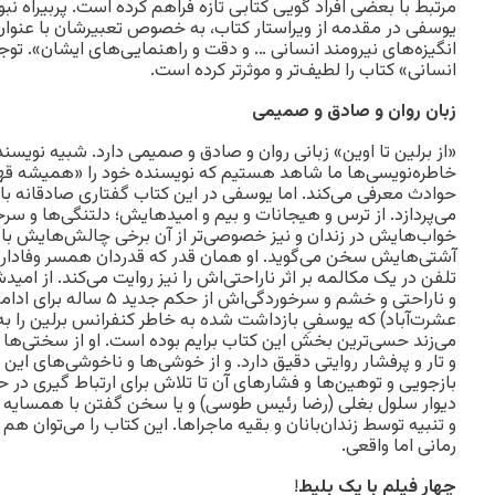
مرتبط با بعضی افراد گویی کتابی تازه فراهم کرده است. پربیراه ن
یوسفی در مقدمه از ویراستار کتاب، به خصوص تعبیرشان با عنوان
انگیزه‌های نیرومند انسانی … و دقت و راهنمایی‌های ایشان». توجه
انسانی» کتاب را لطیف‌تر و موثرتر کرده است.
زبان روان و صادق و صمیمی
«از برلین تا اوین» زبانی روان و صادق و صمیمی دارد. شبیه نویسند
خاطره‌نویسی‌ها ما شاهد هستیم که نویسنده خود را «همیشه ق
حوادث معرفی می‌کند. اما یوسفی در این کتاب گفتاری صادقانه با
می‌پردازد. از ترس و هیجانات و بیم و امیدهایش؛ دلتنگی‌ها و س
خواب‌هایش در زندان و نیز خصوصی‌تر از آن برخی چالش‌هایش با ه
آشتی‌هایش سخن می‌گوید. او همان قدر که قدردان همسر وفادار
تلفن در یک مکالمه بر اثر ناراحتی‌اش را نیز روایت می‌کند. از امی
و ناراحتی و خشم و سرخوردگی‌
عشرت‌آباد) که یوسفیِ بازداشت شده به خاطر کنفرانس برلین را ب
می‌زند حسی‌ترین بخش این کتاب برایم بوده است. او از سختی‌ها 
و تار و پرفشار روایتی دقیق دارد. و از خوشی‌ها و ناخوشی‌های این 
بازجویی و توهین‌ها و فشارهای آن تا تلاش برای ارتباط گیری در
دیوار سلول بغلی (رضا رئیس طوسی) و یا سخن گفتن با همسایه کن
و تنبیه توسط زندان‌بانان و بقیه ماجراها. این کتاب را می‌توان 
رمانی اما واقعی.
چهار فیلم با یک بلیط
!