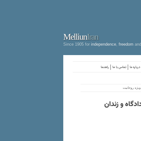
Melliun
Iran
Since 1905 for
independence
,
freedom
an
درباره ما
تماس با ما
راهنما
ویژه روحانیت
دگاه و زندان