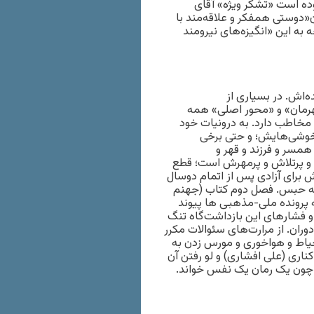
بوده است «تشکر ویژه» آقای
«دوستی همفکر و علاقه‌مند با
 به این «انگیزه‌های نیرومند
ه‌اش. در بسیاری از
هرمان» و «محور اصلی» همه
 مخاطب دارد. به درونیات خود
رخوشی‌هایش؛ و حتی برخی
مسر و فرزند و قهر و
 و پرتلاش و پرمهرش است؛ قطع
دش برای آزادی پس از اتمام دوسال
اش از حکم جدید ۵ ساله برای ادامه حبس. فصل دوم کتاب (جهنم
ه پرونده ملی-مذهبی ها پیوند
و فشارهای این بازداشت‌گاه تنگ
دوران. از مرارت‌های سئوالات مکرر
 حیاط و هواخوری و مورس زدن به
اری (علی افشاری) و لو رفتن آن
هم چون یک رمان یک نفس خواند.