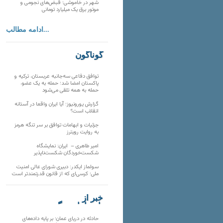
شهر در خاموشی؛ قبض‌های نجومی و
موتور برق یک میلیارد تومانی
ادامه مطالب...
گوناگون
توافق دفاعی سه‌جانبه عربستان، ترکیه و
پاکستان امضا شد؛ حمله به یک عضو،
حمله به همه تلقی می‌شود
گزارش یورونیوز؛ آیا ایران واقعا در آستانه
انقلاب است؟
جزئیات و ابهامات توافق بر سر تنگه هرمز
به روایت رویترز
امیر طاهری – ایران: نمایشگاه
شکست‌خوردگان شکست‌ناپذیر
سولماز ایکدر: دبیری شورای عالی امنیت
ملی؛ کرسی‌ای که از قانون قدرتمندتر است
خبر از
تارنماهای دیگر
حادثه در دریای عمان؛ بر پایه داده‌های