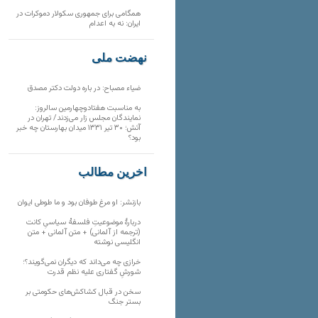
همگامی برای جمهوری سکولار دموکرات در
ایران: نه به اعدام
نهضت ملی
ضیاء مصباح: در باره دولت دکتر مصدق
به مناسبت هفتادوچهارمین سالروز:
نمایندگان مجلس زار می‌زدند/ تهران در
آتش؛ ۳۰ تیر ۱۳۳۱ میدان بهارستان چه خبر
بود؟
آخرین مطالب
بازنشر: او مرغ طوفان بود و ما طوطی ایوان
دربارهٔ موضوعیتِ فلسفهٔ سیاسیِ کانت
(ترجمه از آلمانی) + متن آلمانی + متن
انگلیسی نوشته
خرازی چه می‌داند که دیگران نمی‌گویند؟؛
شورشِ گفتاری علیه نظم قدرت
سخن در قبال کشاکش‌های حکومتی بر
بستر جنگ