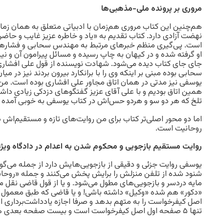
مروری بر پرونده ملی-مذهبی‌ها
هم‌چنین این کتاب مروری هم‌زمان با ادبیاتی متعلق به همان زمان
نهضت آزادی دارد. کتاب تقدیم به «یاد و خاطره عزیز غایب و حا
است. پی‌گیری منظم خبرهای مرتبط به مهندس سحابی و فشارهایی 
او گرفته شده و در کیهان به چاپ رسیده و مسائل پیرامون آن و نی
جای جای کتاب دیده می‌شود. شهادت نویسنده از قول علی افشاری
سحابی بوده مبنی بر اینکه وی را با برانکارد بیرون بردند نیز در 
یوسفی نیز مدتی در همان اتاق مجاور علی افشاری بوده است. من 
همین اتاق بودیم و با علی آقای عزیز گفتگو‌های دزدکی زیادی دا
تلخ که هر دو سو و هردو حس‌اش در کتاب یوسفی به خوبی آمده
اما دو محور اصلی‌تر کتاب برای من روایت‌های تازه و مستقیم‌اش در 
روحانیت است.
روایت مستقیم بازجویی و محکوم شدن به اعدام در دادگاه ویژ
یوسفی روایت جزئی و دقیقی از بازجویی‌هایش دارد از جمله می‌گو
شنود شده از تلفن منزلش را برایش پخش می‌کنند و جمله «روحا
مایه دردسر و بازجویی‌های مطول می‌شود. و یا از قول قاضی نقل می
«دکور» هم شده «وکیل» داشته باشی! و یا قاضی که طبق معمول پ
اصل کیفرخواست را به متهم بدهد و صرفا اجازه یادداشت‌برداری از 
تنها ۵ صفحه اول اصل کیفرخواست است و بیست صفحه بعدی همه‌اش «شعار» است!