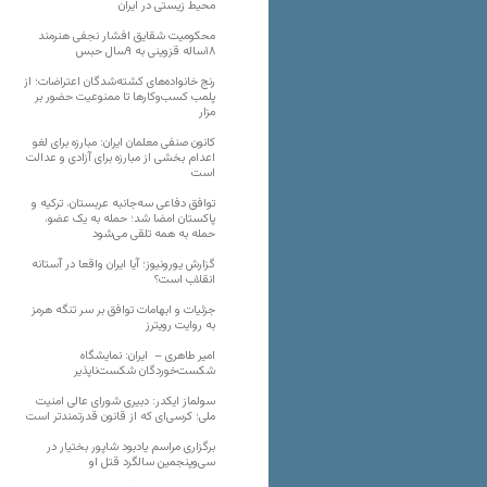
محیط زیستی در ایران
محکومیت شقایق افشار نجفی هنرمند
۱۸ساله قزوینی به ۹سال حبس
رنج خانواده‌های کشته‌شدگان اعتراضات؛ از
پلمب کسب‌وکارها تا ممنوعیت حضور بر
مزار
کانون صنفی معلمان ایران: مبارزه برای لغو
اعدام بخشی از مبارزه برای آزادی و عدالت
است
توافق دفاعی سه‌جانبه عربستان، ترکیه و
پاکستان امضا شد؛ حمله به یک عضو،
حمله به همه تلقی می‌شود
گزارش یورونیوز؛ آیا ایران واقعا در آستانه
انقلاب است؟
جزئیات و ابهامات توافق بر سر تنگه هرمز
به روایت رویترز
امیر طاهری – ایران: نمایشگاه
شکست‌خوردگان شکست‌ناپذیر
سولماز ایکدر: دبیری شورای عالی امنیت
ملی؛ کرسی‌ای که از قانون قدرتمندتر است
برگزاری مراسم یادبود شاپور بختیار در
سی‌وپنجمین سالگرد قتل او