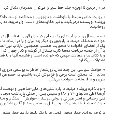
در «از برلین تا اوین» چند خط سیر را می‌توان همزمان دنبال کرد:
+
روایت خاص مرتبط با بازداشت و بازجویی و محاکمه توسط دادگاه
پرونده نویسنده برمی‌گردد و نیز حکایت‌های دست اول مربوط به روح
روحانیت.
+
حس‌وحال و تب‌و‌تاب
حوادث مختلف مرتبط با بازجویی و دیگر زندانیان و یا در ارتباط ب
یک از اعضای خانواده با محوریت همسر. همچنین بازتاب بین‌الملل
با آن از جمله دریافت ده‌ها کارت پستال از گوشه و کنار جهان که 
و یا کتاب‌ها و مقالات مهمی که خوانده است و فشرده آنها و یا قضا
اشتراک می‌گذارد.
+
حوادث سیاسی این چند سال. روزشمار خاطرات یوسفی مروری ا
سالیان که ممکن است برخی را فراموش کرده باشیم. به خصوص از دی
بیرون و با فاصله به حوادث می‌نگرد.
+
و بالاخره پرونده مرتبط با بازداشتی‌های ملی-مذهبی و نهضت آزاد
آن‌ها (طی سالهای ۷۹ و ۸۰) و سپس پس از مدتی بازد
تقی رحمانی و امیر طیرانی و برخی دوستان جوان‌تر آن هنگام و میان
حوادث مرتبط با ایشان که برخی قبل و بعضی بعد از آقای اشکوری آ
با توجه به این چهار محور، گویی ما با یک بلیط داریم چهار فیلم را