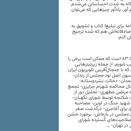
 گاه به شدت احساساتی می‌شدم.
ر. یادآور چیزهایی که می‌توان
ا برای تبلیغ! کتاب و تشویق به
ادقانه‌اش هم که شده ترجیح
ی کنم.
مطالب کتاب خود سال‌شمار و مرور خوبی بر حوادث سال‌های ۷۹ تا ۸۳ است که ممکن است برخی را
ب شویم. از جمله زیرتیترهایی
با جنجال‌آفرینی تلویزیون ایران
سیون اصل نود مجلس از زندان-
همدان- دخالت بشردوستانه-
جال محاکمه شهرام جزایری- تجمع
ره مرتضی مطهری- تجلیل دور از
یت شکنجه توسط شورای نگهبان-
ج شهید جنگ در اوین- مصاحبه
 برای آغاجری- درگذشت صفر
 مجلس در باره‌اش- برخورد خشن
صلاحیت‌های گسترده شورای
در تهران- …