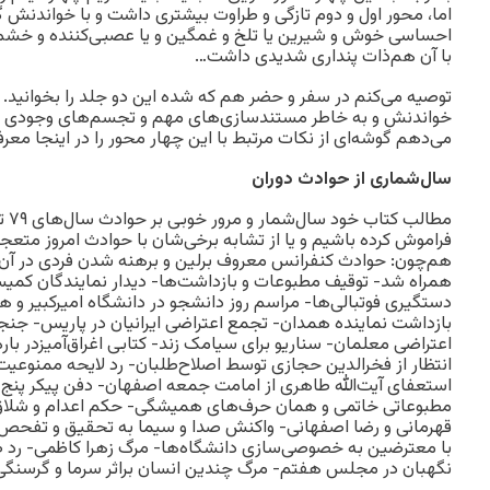
اما، محور اول و دوم تازگی و طراوت بیشتری داشت و با خواندنش
احساسی خوش و شیرین یا تلخ و غمگین و یا عصبی‌کننده و خشم آو
با آن هم‌ذات پنداری شدیدی داشت…
توصیه می‌کنم در سفر و حضر هم که شده این دو جلد را بخوانید. ام
خواندنش و به خاطر مستندسازی‌های مهم و تجسم‌های وجودی ص
می‌دهم گوشه‌ای از نکات مرتبط با این چهار محور را در اینجا معرف
سال‌شماری از حوادث دوران
فراموش کرده باشیم و یا از تشابه برخی‌شان با حوادث امروز متعج
هم‌چون: حوادث کنفرانس معروف برلین و برهنه شدن فردی در آن که 
همراه شد- توقیف مطبوعات و بازداشت‌ها- دیدار نمایندگان کمی
دستگیری فوتبالی‌ها- مراسم روز دانشجو در دانشگاه امیرکبیر و 
بازداشت نماینده همدان- تجمع اعتراضی ایرانیان در پاریس- جن
اعتراضی معلمان- سناریو برای سیامک زند- کتابی اغراق‌آمیزدر با
انتظار از فخرالدین حجازی توسط اصلاح‌طلبان- رد لایحه ممنوع
استعفای آیت‌الله طاهری از امامت جمعه اصفهان- دفن پیکر پن
مطبوعاتی خاتمی و همان حرف‌های همیشگی- حکم اعدام و شلاق
قهرمانی و رضا اصفهانی- واکنش صدا و سیما به تحقیق و تفحص
با معترضین به خصوصی‌سازی دانشگاه‌ها- مرگ زهرا کاظمی- رد 
نگهبان در مجلس هفتم- مرگ چندین انسان براثر سرما و گرسنگی 