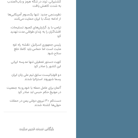
کشتیرانی، تردد در تنگه هرمز و باب‌المندب
به شدت کاهش یافت
نظرسنجی جدید: تنها یک‌سوم آمریکایی‌ها
از ادامه جنگ با ایران حمایت می‌کنند
ترامپ با رد گزارش‌های کمبود تسلیحات،
افشاگران را به زندان طولانی مدت تهدید
کرد
رئیس‌ جمهوری اسرائیل: نقشه راه غزه
مثبت است اما حماس باید کاملا خلع
سلاح شود
کویت دستور تعطیلی تنها مدرسه ایرانی
این کشور را صادر کرد
دو فوتبالیست سابق تیم ملی زنان ایران
رسما شهروند استرالیا شدند
آلمان برای عامل حمله با خودرو به جمعیت
در مونیخ حکم حبس ابد صادر کرد
دست‌کم ۳۰ نیروی دولتی یمن در حملات
حوثی‌ها کشته شدند
بایگانی نسخه قدیم سایت