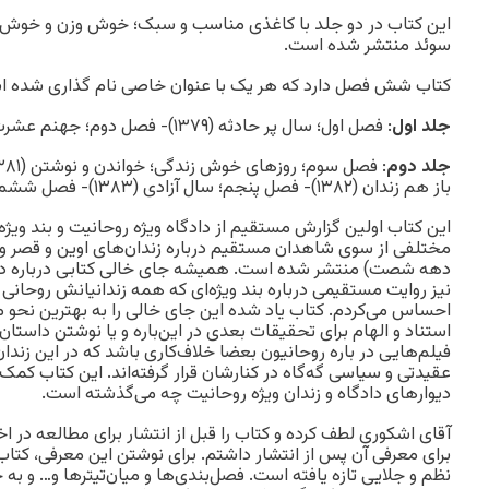
این کتاب در دو جلد با کاغذی مناسب و سبک؛ خوش وزن و خوش د
سوئد منتشر شده است.
کتاب شش فصل دارد که هر یک با عنوان خاصی نام گذاری شده ا
جلد اول
: فصل اول؛ سال پر حادثه (۱۳۷۹)- فصل دوم؛ جهنم عشرت آباد (۱۳۸۰)
جلد دوم
باز هم زندان (۱۳۸۲)- فصل پنجم؛ سال آزادی (۱۳۸۳)- فصل ششم؛ پیوست‌ها و تصاویر.
این کتاب اولین گزارش مستقیم از دادگاه ویژه روحانیت و بند ویژ
مختلفی از سوی شاهدان مستقیم درباره زندان‌های اوین و قصر و ق
دهه شصت) منتشر شده است. همیشه جای خالی کتابی درباره دادگ
نیز روایت مستقیمی درباره بند ویژه‌ای که همه زندانیانش روحانی 
احساس می‌کردم. کتاب یاد شده این جای خالی را به بهترین نحو مم
استناد و الهام برای تحقیقات بعدی در این‌باره و یا نوشتن داستان
فیلم‌هایی در باره روحانیون بعضا خلاف‌کاری باشد که در این زندان
عقیدتی و سیاسی گه‌گاه در کنارشان قرار گرفته‌اند. این کتاب ک
دیوارهای دادگاه و زندان ویژه روحانیت چه می‌گذشته است.
آقای اشکوری لطف کرده و کتاب را قبل از انتشار برای مطالعه در اخت
برای معرفی آن پس از انتشار داشتم. برای نوشتن این معرفی، کتاب 
نظم و جلایی تازه یافته است. فصل‌بندی‌ها و میان‌تیترها و… و