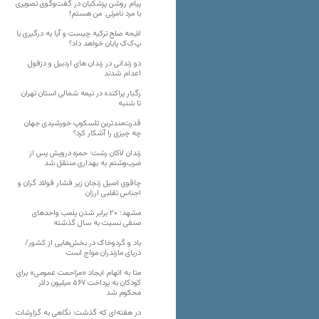
پیام روشن پزشکیان در گفت‌و‌گوی تصویری
با مرد نامرئی: من هستم!
لایحه صلح ترکیه چیست و آیا به درگیری با
پ‌ک‌ک پایان خواهد داد؟
دو زندانی در زندان های اردبیل و دزفول
اعدام شدند
رگبار پراکنده در نیمه شمالی استان تهران
تا شنبه
قدرت‌مندترین تلسکوپ خورشیدی جهان
چه چیزی را آشکار کرد؟
زندان لاکان رشت؛ حمزه درویش پس از
ضرب‌وشتم به بهداری منتقل شد
چاقوی اصیل زنجان زیر فشار فولاد گران و
اجناس تقلبی ارزان
مشهد؛ ۲۰ برابر شدن پلمب واحدهای
صنفی نسبت به سال گذشته
باد و گردوخاک در بخش‌هایی از کشور/
دریای مازندران مواج است
متا به اتهام ایجاد «مزاحمت عمومی» برای
کودکان به پرداخت ۵۶۷ میلیون دلار
محکوم شد
در هفته‌ای که گذشت؛ نگاهی به گزارشات