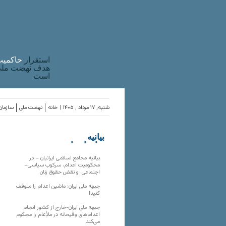
استقرار
حاکميت
هدف نهضت ملی 
است
شنبه, ۱۷ مرداد , ۱۴۰۵ |
خانه
نهضت ملی
سازمان‌
بیانیه
سازمان‌های
ملی
بیانیه مجامع اسلامی ایرانیان – در
محکومیت اعدام، سرکوب سیاسی–
اجتماعی، و نقض حقوق زنان
جبهه ملی ایران: ماشین اعدام را متوقف
کنید!
جبهه ملی ایران-خارج از کشور انجام
اعدام‌های وقیحانه در ملأِعام را محکوم
می‌کند