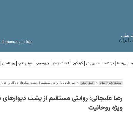
 ملی
ایران
d
democracy
in
Iran
ها
پیوندها
دیدگاه‌ها
حقوق بشر
گوناگون
فرهنگ و هنر
اپوزیسیون
معرفی کتاب
بین المللی
سایت ملیون ایران
حقوق بشر
>
> رضا علیجانی: روایتی مستقیم از پشت دیوارهای دادگاه و زندان 
رضا علیجانی: روایتی مستقیم از پشت دیوارهای دا
ویژه روحانیت