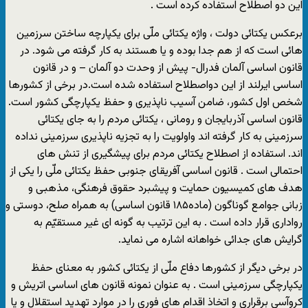
این دو اصطلاح استفاده کرده است .
برعکس یکتائی دولت ، واژه یکتائی ملّی برای یکپارچه ساختن سرزمین
هائی است که از هم جدا بوده و یا هستند به کار گرفته می شود. در
قانون اساسی آلمان فدرال- پیش از وحدت دو آلمان – و در قانون
اساسی ایرلند از این دواصطلاح استفاده شده است.در برخی از کشورها
شخص اول کشور، ضامن آسیب ناپذیری و حفظ یکپارچگی کشور است.
قانون اساسی آذربایجان و رومانی ، یکتائی مردم را به جای یکتائی
سرزمینی به کار گرفته اند واولویت را به تجزیه ناپذیری سرزمینی نداده
اند. استفاده از اصطلاح یکتائی مردم برای پیشگیری از تنش های
احتمالی است . قانون اساسی آفریقای جنوبی حفظ یکتائی ملّی را یکی از
هدف های کمیسیون حمایت و پیشبرد حقوق فرهنگی، مذهبی و
زبانی جوامع گوناگون (ماده۱۸۵ قانون اساسی) به همراه صلح، دوستی و
رواداری قرار داده است . به این ترتیب به گونه ای غیر مستقیّم به
گرایش های جدائی خواهانه اشاره می نماید.
در برخی دیگر از کشورها دفاع ملّی از یکتائی کشور به معنای حفظ
یکپارچگی سرزمینی است . به عنوان نمونه قانون های اساسی اتریش و
کروآسی برقراری و اتخاذ اقدام های فوری را در موارد تهدید استقلال و یا