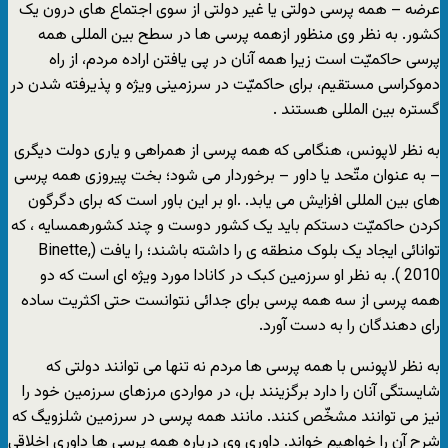
عرضه – همه پرسی دولتی یا غیر دولتی از سوی اجتماع های درون یک
کشور. به نظر وی منظور ازهمه پرسی ها در سطح بین المللی همه
پرسی حاکمیّت است زیرا همه آنان در پی یافتن اراده مردم، از راه
دموکراسی مستقیم، برای حاکمیّت در سرزمینی ویژه و پذیرفته شدن در
گستره بین المللی هستند .
به نظر لاپونس، هنگامی که همه پرسی از همراهی و یاری دولت دیگری
– به عنوان متّحد یا داور – برخوردار می شود؛ بخت پیروزی همه پرسی
های بین المللی افزایش می یابد. .او بر این باور است که برای دگرگون
کردن حاکمیّت دستکم باید یک کشور دوست و چند کشورهمسایه ، که
توانائی ایجاد یک بلوک منطقه ی را داشته باشند؛ را یافت (Binette,
2010 ). به نظر او سرزمین کبک در کانادا مورد ویژه ای است که دو
همه پرسی از سه همه پرسی برای جدائی نتوانست حتی اکثریت ساده
رای دهندگان را به دست آورد.
به نظر لاپونس با همه پرسی ها مردم نه تنها می توانند دولتی که
شایستگی آنان را دارد برگزینند بل، در مواردی مرزهای سرزمین خود را
نیز می توانند مشخّص کنند. مانند همه پرسی در سرزمین شلزویگ که
شرح آن را خواهیم خواند. داوری وی درباره همه پرسی ها داوری اخلاقی