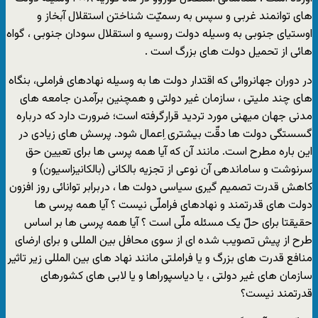
های توانمند غربی و سپس به رسمیّت شناختن استقلال آبخاز و
اوستیای جنوبی به وسیله دولت روسیه و استقلال سودان جنوبی ، گواه
هائی از تحمیل دولت های بزرگ است .
در دوران جهانروائی که اقتدار دولت ها به وسیله نهادهای فراملی، بنگاه
های چند ملیتی ، سازمان غیر دولتی و همچنین برآمدن جامعه های
مدنی جهان میهنی مورد تردید قرارگرفته است؛ ضرورت دارد که درباره
گسستگی دولت ها دقّت بیشتری اِعمال شود. پرسش های زیادی در
این باره مطرح است. مانند آن که آیا همه پرسی ها برای تعیین حق
سرنوشت و ساماندهی آن نوعی از تجزیه بالکانی (بالکانیزاسیون) و
کاهش قدرت تصمیم گیری سیاسی دولت ها ، دربرابر توانائی روز افزون
دولت های قدرتمند و نهادهای فراملّی نیست ؟ آیا همه پرسی ها
حقیقتا برای حلّ یک مسئله ملّی است ؟ آیا همه پرسی ها بر اساس
طرح از پیش تصویب شده ای از سوی محافل بین المللی و برای ارضای
منافع قدرت های بزرگ و یا فراملتی مانند نهاد های بین المللی زیر تاثیر
سازمان های غیر دولتی ، یا دیاسپوراها و یا لابی های کشورهای
قدرتمند نیست؟