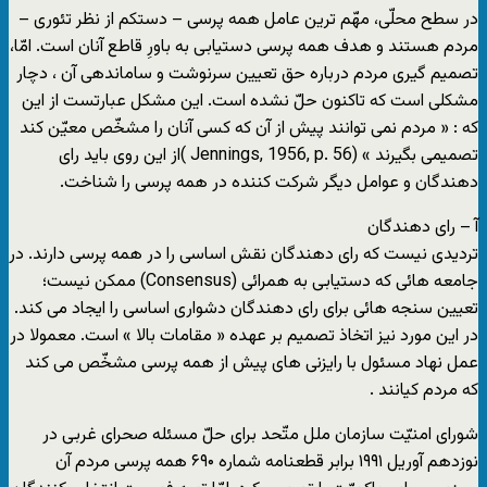
در سطح محلّی، مهّم ترین عامل همه پرسی – دستکم از نظر تئوری –
مردم هستند و هدف همه پرسی دستیابی به باورِ قاطع آنان است. امّا،
تصمیم گیری مردم درباره حق تعیین سرنوشت و ساماندهی آن ، دچار
مشکلی است که تاکنون حلّ نشده است. این مشکل عبارتست از این
که : « مردم نمی توانند پیش از آن که کسی آنان را مشخّص معیّن کند
تصمیمی بگیرند » (Jennings, 1956, p. 56 )از این روی باید رای
دهندگان و عوامل دیگر شرکت کننده در همه پرسی را شناخت.
آ – رای دهندگان
تردیدی نیست که رای دهندگان نقش اساسی را در همه پرسی دارند. در
جامعه هائی که دستیابی به همرائی (Consensus) ممکن نیست؛
تعیین سنجه هائی برای رای دهندگان دشواری اساسی را ایجاد می کند.
در این مورد نیز اتخاذ تصمیم بر عهده « مقامات بالا » است. معمولا در
عمل نهاد مسئول با رایزنی های پیش از همه پرسی مشخّص می کند
که مردم کیانند .
شورای امنیّت سازمان ملل متّحد برای حلّ مسئله صحرای غربی در
نوزدهم آوریل ۱۹۹۱ برابر قطعنامه شماره ۶۹۰ همه پرسی مردم آن