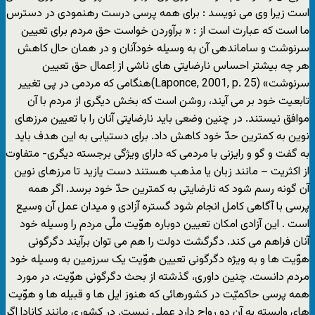
است زیرا وی می نویسد : برای همه پرسی درست رهنمودی در دسترس
ما است که عبارت است از : « برآوردن خواست حق مردم برای تعیین
سرنوشت و ساماندهی آن به وسیله خودآنان و در همان حال کاهش
هر چه بیشتر احساس نارضایتی های ناشی از اِعمال حق تعیین
سرنوشت» (Laponce, 2001, p. 25)هنگامی که مردمی در پی تغییر
تابعیت خود بر می آیند، روشن است که بخش دیگری از مردم با آن
موافق نیستند. در چنین وضعی باید نارضایتی آنان را با تعیین مرزهای
نوین به کمترین حدّ خود کاهش داد. برای دستیابی به این هدف باید
به گفت و گو و رایزنی با مردمی که دارای ویژگی برجسته دیگری- متفاوت
از اکثریت – مانند زبان یا مذهب هستند دست یازید تا مرزهای نوین
آن گونه رسم شود که نارضایتی به کمترین حدّ خود برسد. اگر همه
پرسی با آگاهی کامل انجام شود گستره آزادی و میدان عمل آن وسیع
است . این آزادی امکان تعیین دوباره هوّیت ملّی مردم را وسیله خود
آنان فراهم می کند. دگرگشت دولت را هم می توان برآیند دگرگونی
هوّیت ها و به ویژه دگرگونی تعیین هوّیت یک سرزمین به وسیله خود
مردم دانست. چنین داوری، گذشته از بحث دگرگونی هوّیت، در مورد
همه پرسی حاکمیّت در کشورهائی که هنوز ایل ها و قبیله ها و هوّیت
های وابسته به آن دو رواج دارد عملی نیست. در کشوری مانند کانادا اگر