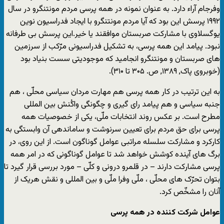
وفرجام آراء دارد. به عنوان نمونه در همه پرسی مردم مونتنگرو در سال
۱۹۹۲ پرسش این بود که آیا مردم مونتنگرو با ایجاد فدراسیون نوین
یوگسلاوی با مشارکت صربستان موافقند یا خیر.این پرسش بی طرفانه
نبود. پیامد این همه پرسی، به تشکیل فدراسیونی مرّکب از سرزمین
های صربستان و مونتنگرو انجامید که موجودیتی سست بنیاد بود
(خوبروی پاک, ۱۳۸۹, ص. ۳۰۵ تا ۳۱۰).
به این ترتیب در کار همه پرسی هم مهارت مردان سیاسی محلّی ، هم
جنبه سیاسی و هم پیامد رای گیری و چگونگی واکُنش بین المللی
مطرح است. بر عکس روند انتخابات ملّی، یکی از خصوصیات همه
پرسی برای حق مردم برای تعیین سرنوشت و ساماندهی آن وابستگی به
کارکرد و مشارکت سلسله مراتبی عوامل گوناگون است. از این روی، در
برگ های آینده کوشش خواهد شد تا عوامل گوناگونی که در امر همه
پرسی مشارکت دارند – در قلمرو درونی و کلّی – مورد بررسی قرار گیرد تا
بتوان تحرّک های محلّی ، ملّی وفرا ملّی و بین المللی و نقش هریک از
آنان را مشخّص کرد.
عوامل شرکت کننده در همه پرسی