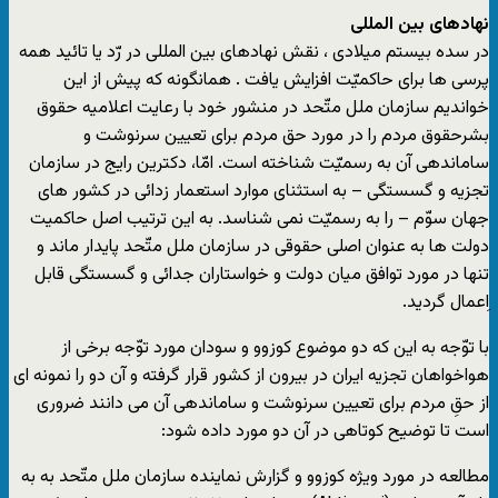
نهادهای بین المللی
در سده بیستم میلادی ، نقش نهادهای بین المللی در رّد یا تائید همه
پرسی ها برای حاکمیّت افزایش یافت . همانگونه که پیش از این
خواندیم سازمان ملل متّحد در منشور خود با رعایت اعلامیه حقوق
بشرحقوق مردم را در مورد حق مردم برای تعیین سرنوشت و
ساماندهی آن به رسمیّت شناخته است. امّا، دکترین رایج در سازمان
تجزیه و گسستگی – به استثنای موارد استعمار زدائی در کشور های
جهان سوّم – را به رسمیّت نمی شناسد. به این ترتیب اصل حاکمیت
دولت ها به عنوان اصلی حقوقی در سازمان ملل متّحد پایدار ماند و
تنها در مورد توافق میان دولت و خواستاران جدائی و گسستگی قابل
اِعمال گردید.
با توّجه به این که دو موضوع کوزوو و سودان مورد توّجه برخی از
هواخواهان تجزیه ایران در بیرون از کشور قرار گرفته و آن دو را نمونه ای
از حقِ مردم برای تعیین سرنوشت و ساماندهی آن می دانند ضروری
است تا توضیح کوتاهی در آن دو مورد داده شود:
مطالعه در مورد ویژه کوزوو و گزارش نماینده سازمان ملل متّحد به به