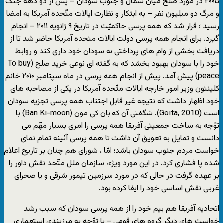
۲۰۰۵ در مورد صلح میان شمال و جنوب سودان – پس از دو دهه جنگ
و مرگ دو میلیون نفر – به ابتکار و نظارت ایالات متّحده آمریکا به امضا
رسید ؛ قرار شد که همه پرسی حاکمیّت در تاریخ ۹ ژانویه ۲۰۱۱ – انجام
گیرد. برای انجام همه پرسی دولت ایالات متحده آمریکا حاضر شد تا از
دریافت بخشی از وام های پرداختی به سودان خود داری کند و روابط
خود را با سودان بهبود بخشد که به گفته ای نوعی خرید صلح (To buy
peace) پیش آمد. پیش از انجام همه پرسی در ماه سپتامبر ۲۰۱۰ خانم
کلینتون وزیر امور خارجه ایالات متّحده آمریکا در یکی از مصاحبه های
خود اظهار داشت که نتیجه غیر قابل اجتناب همه پرسی تجزیه سودان
است (Goïta, 2010). شگفتی آن که بان کی مون (Ban Ki-moon) با
توّجه به ساخت جمعیتی آفریقا همه پرسی را امری بسیار مهّم می
دانست و تمایل به تعویق آن داشت تا همه پرسی آئینه تمام نمای
خواست مردم جنوب سودان باشد؛ امّا ، شورای هم چنان بر تاریخ اعلام
شده پا فشاری کرد. در این مورد ویژه، سازمان ملل متّحد نقش داور را
بر عهده گرفت در حالی که در مورد سرزمین تیمور شرقی و یا صحرای
غربی نقش اساسی خود را ایفا کرده بود.
اتحادیه آفریقا هم بیم خود را از همه پرسی سودان که سبب رشد
خواست های دیگر گروه های قومی – با توّجه به مرزبندی استعماری