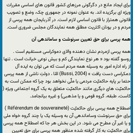
برای ایجاد مانع در دگرگونی مرزهای کشور قانون های اساسی مقررات
ویژه ای برگزیده اند. به عنوان نمونه در جمهوری چک، وضع و تصویب
قانونی همتراز با قانون اساسی لازم است. در آذربایجان همه پرسی از
مردم و در یونان اکثریت مطلق همه نمایندگان مجلس ضروری است.
همه پرسی برای حق تعیین سرنوشت و ساماندهی آن
همه پرسی ازمردم نشان دهنده والای دموکراسی مستقیم است .
روسو گفته بود « هر نوع نمایندگی کم و بیش نوعی خیانت است . تنها
از راه اداره امور به وسیله همه مردم است که می توان به ایده آل
دمکراسی دست یافت » (Bussi, 2004) امّا ، دولتِ ناشی از همه پرسی
حتما بر پایه حاکمیّت مردمی یا ملّی نخواهد بود چرا که ممکن است به
حاکمیّت های دیگری مانند حاکمیّت متعلق به یک گروه اجتماعی ویژه (
کاست، طبقه، گروه قومی و یا مذهبی) و غیره بیانجامد.
اصطلاح همه پرسی برای حاکمیّت (Référendum de souveraineté )
برای حق سرنوشت وساماندهی آن به وسیله یک یا چند گروه خواه ملی
و یا غیر آن مطرح می شود. در این بخش هر جا که اصطلاح همه پرسی
برای حاکمیّت به کار گرفته شده منظور همه پرسی برای حق تعیین