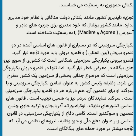
یکتائی جمهوری به رسمیّت می شناسند.
تجزیه ناپذیری کشور، مانند یکتائی دولت منافاتی با نظام خود مدیری
ندارد. مانند کشور پرتغال که خود مدیری برای جزیره های مادِر و
آسورس ( Açores و Madère) را به رسمیّت شناخته است.
یکپارچگی سرزمینی که در بسیاری از قانون های اساسی آمده در دو
قلمرو بیرونی (بین المللی ) و قلمرو درونی باید مورد توّجه قرار گیرد.
قلمرو بیرونی یکپارچگی سرزمینی هنگامی است که کشوری از سوی نیرو
های بیگانه در معرض خطر قرار گیرد .اما، تنها در قلمرو درونی یکپارچگی
سرزمینی است که موضوع جدائی بخشی از سرزمین یک کشور مطرح
می شود. وظیفه رئیس کشور به عنوان ضامن یکپارچگی سرزمینی و یا
سوگند او برای تضمین آن، هم درباره هر دو قلمرو یکپارچگی سرزمینی
است . سوگند نمایندگان مردم نیز به همین ترتیب است . قانون های
اساسی کشورهای بلژیک ، لوکزامبورک، آذربایجان و ترکیه حاوی چنین
تضمین و سوگندی است. گاهی دفاع از یکپارچگی سرزمینی، در قانون
اساسی زیر عنوان دفاع ملّی و جزو وظایف نیروهای نظامی می آید که
توّجه بیشتر در مورد حمله های بیگانگان است.