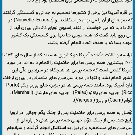
خود مدیری بیشتر که راهگشائی برای استقلال بود رخ داد.
در قاره آمریکا نیز برخی از کشورها تصمیم به جدائی و گسستگی گرفتند
که نمونه ای از آن را می توان در اسکاتلند نو (Nouvelle-Écosse) در
کانادا دید که می خواست از کنفدراسیونِ نوپای کانادائی بیرون آید. از
این روی باید گفت که همه پرسی ها تنها برای گسستگی یک کشور
نبوده بسا که با هدف اتحاد انجام گرفته باشد.
فرانسه و ایالات متّحده آمریکا دو کشوری هستند که از سال های ۱۷۹۱ تا
۲۰۰۹ بیشترین همه پرسی ها برای حاکمیّت را انجام داده اند. در مورد
آمریکا گفتنی است که همه پرسی ها هیچگاه در سرزمین ملّی این
کشور انجام نشد و تنها در مورد سرزمین های متصرفی در بیرون ازخاک
قاره آمریکا بود. مانند همه پرسی ها در جزیره های پورتو ریکو (Porto
Rico)، جزیره های پالائو (Palau) ، جزیره های مارشال (Marshall) ،
گوام (Guam) و ویرژ ( Vierges).
توّسل به همه پرسی برای حاکمیّت پس از جنگ یکّم جهانی، در اروپا
رایج شد. پس از جنگ دوّم جهانی همه پرسی هائی در پاره ای از
سرزمین های مستعمره برای نیل به استقلال انجام گرفت. و سرانجام