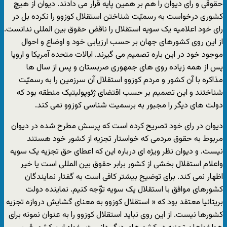
حقوقی و رای دیوان را هم بر همین پایه قرار می دادند. دیوان از هیچ
کشوری درخواست به رسمیّت شناختن استقلال کوزوو را نکرده بل در
رای خود اعلامیه یک سویه استقلال را ناقض حقوق بین المللی ندانست.
از این روی کشورهای جهان بر حسب ارزیابی خود و اوضاع و احوال
موجود خود در این باره تصمیم می گیرند. ایالات متحده آمریکا و اروپا
پس از همه زیاده روی های جمهوری صربستان و پس از سال ها
مذاکره با آن کشور و مردم کوزوو استقلال آن سرزمین را به رسمیّت
شناختند و این تصمیم بر حسب اقتضای ژئوپولیتیک منطقه بود که
دولت های دیگر را مجبور به برسمیت شناسی کوزوو نمی کند.
دیوان در رای خود تصریح کرده است که پرسش مطرح شده در دیوان
مربوط به حقوق مردمی که خواستار تجزیه از کشور خود هستند
نیست. و دیوان نظر ویژه ای درباره این که اعطای حق تجزیه یک سویه
واعلام استقلال بخشی از کشور برابر حقوق بین المللی است یا خیر
اظهار نمی کند. برای توضیح بیشتر کافی است به گفتار نمایندگان
کشورهای موافق با استقلال یک سویه توّجه کنیم. نماینده دولت
بریتانیا معتقد بود که « استقلال کوزوو به معنای گشایش دروازه تجزیه
کشورها نیست. از این روی نباید استقلال کوزوو را به عنوان نمونه برای