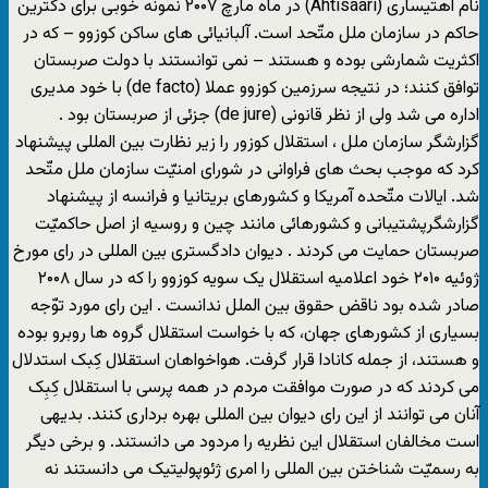
نام آهتیساری (Ahtisaari) در ماه مارچ ۲۰۰۷ نمونه خوبی برای دکترین
حاکم در سازمان ملل متّحد است. آلبانیائی های ساکن کوزوو – که در
اکثریت شمارشی بوده و هستند – نمی توانستند با دولت صربستان
توافق کنند؛ در نتیجه سرزمین کوزوو عملا (de facto) با خود مدیری
اداره می شد ولی از نظر قانونی (de jure) جزئی از صربستان بود .
گزارشگر سازمان ملل ، استقلال کوزور را زیر نظارت بین المللی پیشنهاد
کرد که موجب بحث های فراوانی در شورای امنیّت سازمان ملل متّحد
شد. ایالات متّحده آمریکا و کشورهای بریتانیا و فرانسه از پیشنهاد
گزارشگرپشتیبانی و کشورهائی مانند چین و روسیه از اصل حاکمیّت
صربستان حمایت می کردند . دیوان دادگستری بین المللی در رای مورخ
ژوئیه ۲۰۱۰ خود اعلامیه استقلال یک سویه کوزوو را که در سال ۲۰۰۸
صادر شده بود ناقض حقوق بین الملل ندانست . این رای مورد توّجه
بسیاری از کشورهای جهان، که با خواست استقلال گروه ها روبرو بوده
و هستند، از جمله کانادا قرار گرفت. هواخواهان استقلال کِبک استدلال
می کردند که در صورت موافقت مردم در همه پرسی با استقلال کِبِک
آنان می توانند از این رای دیوان بین المللی بهره برداری کنند. بدیهی
است مخالفان استقلال این نظریه را مردود می دانستند. و برخی دیگر
به رسمیّت شناختن بین المللی را امری ژئوپولیتیک می دانستند نه