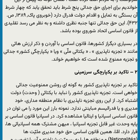
خواندیم برای اجرای حق جدائی پنج شرط باید تحقق یابد که چهار شرط
آن بستگی به تمایل و اقدام دولت فدرال دارد (خوبروی پاک, ۱۳۸۹, ص.
۴۳۲). این حق جدائی تنها جنبه نظری داشته و به نظر می رسد تقلیدی
از قانون اساسی اتحاد شوروی بوده باشد.
در بسیاری دیگراز کشورها، قانون اساسی با آوردن و ذکر ارزش هائی
مانند « تجزیه ناپذیری » ، « یکتائی ملّی » ویا « یکپارچگی کشور» جدائی
و تجزیه ممنوع شده است که خواهیم خواند.
۲ – تاکید بر یکپارچگی سرزمینی
تاکید بر تجزیه ناپذیری کشور به گونه ای روشن ممنوعیت جدائی
خواهی است. تجزیه ناپذیری کشور را نباید با یکتائی ( وحدت) دولت
اشتباه کرد. از این روی تجزیه ناپذیری با نظام منطقه مداری، خود
مدیری و یا فدرالیسم مباینتی ندارد. نمونه بارز این مورد را می توان در
قانون اساسی اسپانیا و ایتالیا مشاهده کرد. در اسپانیا قانون اساسی بر
پایه وحدت غیر قابل تجزیه اسپانیا ، میهن مشترک همه اسپانیائی ها،
قرار دارد. امّا، همین قانون اساسی حق خود مدیری ملیّت ها
(Nationalités) و منطقه ها را به رسمیّت شناخته و آن را تضمین می