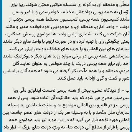
محلّی و منطقه ای به گونه ای سلسله مراتبی معیّن شوند. زیرا برای
توّسل به همه پرسی نهادهائی مختلف خواه رسمی و یا غیر رسمی
مانند کمیسیون همه پرسی، کمیسیون مختلط همه پرسی مرّکب از
دولت – واحد اداری، منطقه ای، و موجودیتی خودخوانده مدیر و مانند
آنان شرکت می کنند. شماری از این واحد ها موضوع پرسش همگانی ،
یعنی چگونگی رای را تهیه کرده و در صورت لزوم با واحد های دیگر مانند
سازمان های بین المللی و یا حزب های مخالف دولت رایزنی می کنند.
سازماندهی همه پرسی در برخی موارد روند های دیگر دموکراتیک مانند
اخذ رای برای همه پرسی دریک یا چند مجلس به عنوان نمایندگان
مردم، منطقه و یا همه ملّت بکار گرفته می شود که همه آنان بر اساس
شور و گفت و گوی آزادانه باید عمل کنند.
ب – از دیدگاه عملی، پیش از همه پرسی نخست ایدلوژی ملّی ویا
سرزمینی مطرح می شود که باید حقانیّت آن اثبات شود. پس از همه
پرسی نیز در قلمرو بین المللی موضوع به رسمیّت شناختن به وسیله
سازمان ملل متّحد و یا به وسیله هر یک از دولت های عضو جامعه بین
المللی مورد توّجه قرار می گیرد که در این مورد نیز باید موضوع همه
پرسی را فراتر از منافع آنی دولت ها- به ویژه دولت های بزرگ – قرار داد.