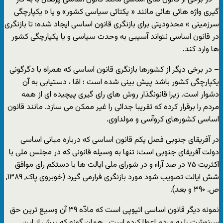
گیری واژه هائی هائی مانند « یکتائی سیاسی کشور» و یا « یکپارچگی
سرزمینی » محدودیتی برای بازنگری قانون اساسی ایجاد شده؛ تا بازنگری
در قانون اساسی نتواند آسیبی به وحدت سیاسی و یا یکپارچگی کشور
ها وارد کند.
– در برخی دیگر از کشورها بازنگری قانون اساسی که همراه با دگرگونی
یکپارچگی کشور باشد پیش بینی شده است ؛ امّا ، دستیابی به آن
دشوار است. زیرا قانونگذار روش های رای گیری پیچیده ای از همه
مردم را برقرار کرده که تقریبا جدائی را غیر ممکن می سازد. مانند قانون
اساسی کشورهای کروآسی و مولداوی.
در آفریقای جنوبی فصل یکم قانون اساسی که درباره مبانی اساسی
دولت آفریقای جنوبی است؛ تنها به وسیله قانونی که در مجلس ملی با
اکثریت ۷۵ در صد آراء و در شورای ملی ایالت ها با دستکم رای موافق
شش ایالت تصویب شود مورد بازنگری قرارمی گیرد (خوبروی پاک, ۱۳۸۹,
ص. ۳۹۰ و بعد).
نمونه دیگر قانون اساسی اتیوپی است که مادّه ۳۹ آن وسیع ترین حق
سرنوشت را به مردم اعطا کرده است . همان گونه که پیش از این