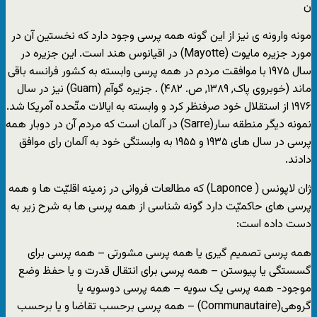
ن
مونه وارونه ی نیز از این گونه همه پرسی وجود دارد که نخستین آن در
مورد جزیره مایوت (Mayotte) در اقیانوس هند است. این جزیره در
سال ۱۹۷۵ با موافقت مردم در همه پرسی وابسته به کشور فرانسه باقی
ماند (خوبروی پاک, ۱۳۸۹, ص. ۴۸۲) . جزیره گوآم (Guam) نیز در سال
۱۹۷۶ از استقلال خود صرفنظر کرد و وابسته به ایالات متّحده آمریکا شد.
نمونه دیگر منطقه سار(Sarre) در آلمان است که مردم آن در دوبار همه
پرسی در سال های ۱۹۳۵ و ۱۹۵۵ به وابستگی خود به آلمان رای موافق
دادند.
ژان لاپونس ( Laponce) که مطالعات فروانی در زمینه اقلیّت ها و همه
پرسی های حاکمیّت دارد گونه شناسی از همه پرسی ها به شرح زیر به
دست داده است:
همه پرسی تصمیم گیری یا همه پرسی مشورتی – همه پرسی برای
گسستگی یا پیوستن – همه پرسی برای انتقال قدرت و یا حفظ وضع
موجود- همه پرسی یک سویه – همه پرسی دوسویه یا
گروهی(Communautaire) – همه پرسی برحسب تقاضا و یا برحسب