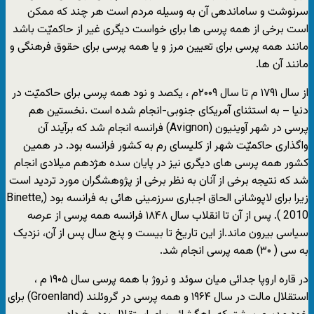
سرنوشت و ساماندهی آن به وسیله مردم است هر چند که ممکن
است برخی از همه پرسی ها برای خواست دیگری غیر از حاکمیّت باشد
مانند همه پرسی برای تعیین مرز و یا همه پرسی برای حقوق فرهنگی و
مانند آن ها.
از سال ۱۷۹۱ م تا سال ۲۰۰۹م ، یکصد و نود همه پرسی برای حاکمیّت در
دنیا – به استثنای آمریکای جنوبی-انجام شده است .نخستین هم
پرسی در شهر آوینیون (Avignon) فرانسه انجام شد که برآیند آن
واگذاری حاکمیّت شهر از کلیسای رم به کشور فرانسه بود. در همین
کشور همه پرسی های دیگری نیز در پایان سده هژدهم میلادی انجام
شد که نتیجه برخی از آنان به نظر برخی از پژوهشگران مورد تردید است
زیرا برای لاپوشانی الحاق اجباری سرزمینی هائی به فرانسه بود (Binette,
2010 ). پس از آن تا انقلاب سال ۱۸۴۸ فرانسه همه پرسی از عرصه
سیاسی بیرون ماند.از این تاریخ تا بیست و پنج سال پس از آن، نزدیک
به سی ( ۳۰) همه پرسی انجام شد.
در قاره اروپا جدائی میان سوئد و نروژ با همه پرسی سال ۱۹۰۵ م ،
استقلال مالت در سال ۱۹۶۴ و همه پرسی در گروئلند (Groenland) برای