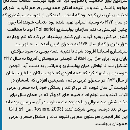
سرزمین برای حاکمیّت را تصویب کرد. امّا تهیه فهرست انتخاب کنندگان
مواجه با اشکال شد و در نتیجه امکان همه پرسی فراهم نگردید. شورای
امنیّت پیش بینی کرده بود که انتخاب کنندگان از فهرستِ سرشماریِ که
در سال ۱۹۷۴ به وسیله اسپانیا تهیه شده بود انتخاب شوند؛ امّا چون
چنین فهرستی به نفع سازمان پولیساریو (Polisario) بود با مخالفت
کشور مراکش روبرو گردید. این کشور پیشنهاد می کرد که نام چهارده
هزار نفری را که از سال ۱۹۷۶ به صحرای غربی آمده اند به فهرست
سرشماری اسپانیا افزوده شود تا نتیجه همه پرسی به سود مراکش
پایان یابد. برای حلّ این اختلاف انجمنی درهوستون آمریکا به سال ۱۹۹۷
تشکیل شد تا توافقی میان پولیساریو و مراکش به دست آید. انجمن
هوستون پیشنهاد کرد که همه افرادی که خود ، نیاکان ویا فرزندانشان
از سال ۱۹۷۴ در صحرای غربی بوده ، همچنین افرادی که نامشان در
فهرست آن سال نبوده امّا می توانند وابستگی خود را به صحرای غربی
اثبات کنند و سرانجام افراد قبیله های کوچگر که در همان سال برای
مدّت شش ماه متوالی و یا دوازده ماه متناوب در آن سرزمین بوده اند
می توانند درهمه پرسی شرکت کنند (Rosiere, 2003, ص. ۱۵۹). امّا
این نظر انجمن هوستون هم بی نتیجه ماند و مشکل صحرای غربی
همچنان برجاست.