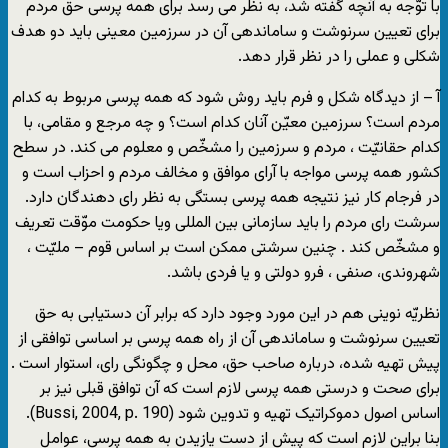
با توّجه به آنچه گفته شد، به نظر می رسد برای همه پرسی حق مردم
برای تعیین سرنوشت و ساماندهی آن در سرزمین معینی باید دو هدف
شکلی و عملی را در نظر قرار دهد.
آ – از دیدگاه شکل و فرم باید روش شود که همه پرسی مربوط به کدام
مردم است؟ سرزمین معیّن آنان کدام است؟ و چه مرجع و مقامی، با
کدام حقانیّت ، مردم و سرزمین را مشخّص و معلوم می کند. در سطح
کشور همه پرسی مواجه با آرای موافق و مخالف مردم و احزاب است و
در فرجام کار نیز نتیجه همه پرسی بستگی به نظر رای دهندگان دارد.
سرشت رای مردم را باید سازمانی بین المللی ویا حکومت موّقت تعریف
و مشخّص کند . چنین سرشتی ممکن است بر اساس قوم – ملیّت ،
شهروندی، صنفی ، فرو دولتی و یا فردی باشد.
نظریّه نوینی هم در این مورد وجود دارد که برابر آن دستیابی به حق
تعیین سرنوشت و ساماندهی آن از راه همه پرسی بر اساسی توافقی از
پیش تهیه شده، درباره صاحب حق، محل و چگونگی رای، استوار است .
برای صحت و درستی همه پرسی لازم است که آن توافق قبلی نیز بر
اساس اصول دموکراتیک تهیه و تدوین شود (Bussi, 2004, p. 190).
بنا براین لازم است که پیش از دست یازیدن به همه پرسی، عوامل