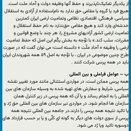
از یکدیگر تفکیک‌ناپذیرند و حفظ آنها وظیفه‌ دولت و آحاد ملت است‌.
هیچ فرد یا گروه یا مقامی حق ندارد به نام‌استفاده از آزادی به استقلال
سیاسی‌، فرهنگی‌، اقتصادی‌، نظامی وتمامیت ارضی ایران کمترین
خدشه‌ای وارد کند و هیچ مقامی حق‌ندارد به نام حفظ استقلال و
تمامیت ارضی کشور آزادیهای مشروع ‌را، هر چند با وضع قوانین و
مقررات‌، سلب کند.» با توّجه به بخش یکّم این اصل که حفظ تمامیت
ارضی را وظیفه « آحاد ملّت » دانسته است؛ می توان گفت که در صورت
طرح چنین موضوعی در ایران ، با توّجه به اصل ۵۹ همه شهروندان ایران
باید در همه پرسی شرکت کنند .
ب – عوامل فراملی و بین المللی
همه پرسی ممکن است، در مواردی استثنائی مانند مورد تغییر نقشه
سیاسی، شرایط و سفارش های تهیه شده به وسیله سازمان های بین
المللی را به انجام رساند و یا آن که همه پرسی در زیر کنترل همان
سازمان ها انجام شود. در مواردی نیر سازمان های بین المللی حق رّد و
یا تائید نتیجه همه پرسی را دارند.در جامعه بین المللی نتیجه همه
پرسی از سوی دولت های دیگر به گونه ای کلّی و یا بر حسب قرارداد های
دوسویه تائید ویا رّد می شود.