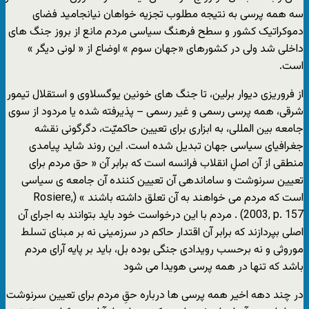
سه همه پرسی به نتیجه مطلوب تجزیه خواهان نیانجامید فضای
دموکراتیک کشور و سطح فرهنگ سیاسی مردم مانع از بروز جنگ های
داخلی شد ولی در کشورهای «جهان سوم » اوضاع از « لونی دیگر »
است.
از فروریزی دیوار برلین، تا جنگ های خونین یوگسلاوی و استقلال تیمور
شرقی، همه پرسی رسمی و غیر رسمی – پذیرفته شده یا مردود از سوی
جامعه بین المللی، به ابزاری برای تعیین حاکمیّت، دگرگونی نقشه
جغرافیای سیاسی جهان تبدیل شده است. این روند شاید پیامدی
منطقی از آن اصلِ انقلاب فرانسه است که برابر آن « حق مردم برای
تعیین سرنوشت و ساماندهی آن تعیین کننده آن جامعه ی سیاسی
است که مردم می خواهند به آن تعلق داشته باشند » (Rosiere,
2003, p. 157) . مردم با این درخواست خود باید بتوانند به اجرای آن
اصلی بپردازند که برابر آن اقتدار حاکم در سرزمینی نه بر مبنای تسلط
موروثی و نه برحسب رویدادی جنگی بوده بل، باید بر پایه آرای مردم
باشد که تنها در همه پرسی هویدا می شود
در چند دهه اخیر همه پرسی ها درباره حقِ مردم برای تعیین سرنوشت