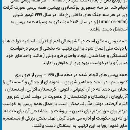
در اروپای پس از پایان جنگ سرد در دهه ،۱۹۹۰ نیز همه پرسی هائی
انجام شد. در سه جمهوری یوگسلاوی پیشین همه پرسی صورت گرفت
ولی در هر سه جنگ های داخلی رخ داد. در سال ۱۹۹۹ تیمور شرقی
(Timor oriental) و در سال ۲۰۰۶ مونتنگرو به وسیله همه پرسی به
استقلال دست یافتند.
همه پرسی ممکن است در کشورهائی اعم از فدرال ، اتحادیه دولت ها و
یا دولت ملی اِعمال شود به این ترتیب که بخشی از مردم درخواست
گسستگی و جدا شدن، ایجاد واحدی فرو دولتی ( مانند واحدهای خود
مدیر ) و یا درخواست بهره وری از حقوقی را دارند.
همه پرسی های انجام شده در دهه سال ۱۹۹۱ – پس از فرو ریزی
کمونیسم- در اتحاد جماهیر شوروی – نمونه ای از جدائی و گسستگی را
نشان می دهد که در آن لیتوآنی ، لتونی ، گرجستان، اکراین، ارمنستان ،
آذربایجان ، ازبکستان و ترکمنستان از عضویت در دولت فدرال شوروی
کناره گرفتند. دولتی ملّی نیزممکن است با اِعمال همه پرسی به خواست
مردم برای حق مردم برای تعیین سرنوشت و ساماندهی آن برای منطقه
ای که زیر حکومت او اداره می شود گردن نهد. بخش بزرگی از مستعمره
های قدیم اروپا به این ترتیب به استقلال دست یافتند.