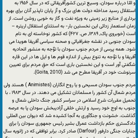
و امّا درباره سودان، وسیع ترین کشورآفریقائی که در سال ۱۹۵۶ به
استقلال رسید مداخله دولت های بزرگ و آز پایان ناپذیر آنان برای بهره
برداری از منابع زیر زمینی به ویژه نفت و گاز به خوبی روشن است. از
زمان استعمار زدائی این نخستین بار- به استثنای استقلال اریتره –
است (خوبروی پاک, ۱۳۸۹, ص. ۴۲۷) که کشور نوخاسته ای به نام
سودان جنوبی در نقشه جغرافیائی و صحنه سیاسی آفریقا هویدا می
شود. همه پرسی از مردم جنوب سودان با توّجه به منشور اتحادیه
آفریقا و با توّجه به تنوع بیش از اندازه قوم ها و ایل ها در این قاره
شگفتی آور است و این نخستین باری است که حقِ مردم برای تعیین
سرنوشت خود در آفریقا مطرح می شد (Goïta, 2010).
مردم جنوب سودان مسیحی و یا روح انگاران (Animistes ) هستد ولی
مردم شمال آن کشور را مسلمانان تشکیل می دهند. در سال ۱۹۸۳ ، با
تحمیل مقررات شرع اسلامی در سراسر کشور جنگ داخلی شمال و
جنوب به اوج خود رسید و ارتش خلقی آزادیبخش سودان پا به عرصه
گذاشت. خشونت و جنگآوری به آنجا کشیده شد که دیوان بین المللی
دادگستری حکم بازداشت عمرال بشیر رئیس جمهوری سودان را برای
جنایات جنگی دارفور (Darfour) صادر کرد. برابر توافقی که در ژانویه سال