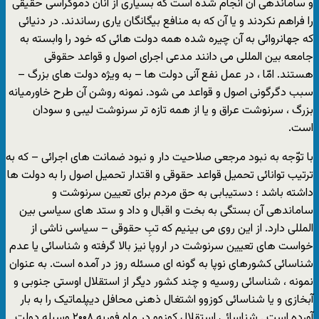
و ساماندهی آن انجام شده است که بسیاری از آنان دموکراسی حقیقی
را فراهم نکردند و یا آن که به منافع بیگانگان یاری رساندند. در دنیائی
که جهانروائی به آن چیره شده همه دولت هائی که خود را وابسته به
جامعه بین المللی می دانند مدعی اجرای اصول و قواعد حقوقی
هستند. امّا ، در عمل نفع آنی دولت ها – به ویژه دولت های بزرگ –
سبب دگرگونی اصول و قواعد می شود. نمونه روشن آن طرح خاورمیانه
بزرگ ، سرنوشت عراق و یا از همه تازه تر سرنوشت لیبی و سودان
است.
با توّجه به نبود مرجعی صلاحیت دار و نبود ضمانت های اجرائی – که به
ترتیب توانائی تحمیل قواعد حقوقی و اقتدار تحمیل اصول را به دولت ها
داشته باشد ؛ دستیبابی به حق مردم برای تعیین سرنوشت و
ساماندهی آن بستگی به بخت و اقبال و داد و ستد های سیاسی بین
المللی دارد. از این روی می بینیم که تبِ حقوقی – سیاسی ناشی از
خواست های تعیین سرنوشت در اروپا نیز بالا گرفته و شناسائی یا عدم
شناسائی کشورهای نوپا به گونه ای مسئله روز در آمده است. به عنوان
نمونه ، شناسائی روسیه و چند کشور دیگر از استقلال اوستی جنوبی و
آبخازی و یا شناسائی کوزوو اشتغال ذهنی محافل دیپلماتیک را به بار
آورده است . شناسائی استقلال کوزوو در ماه فوریه ۲۰۰۸ وسیله دولت