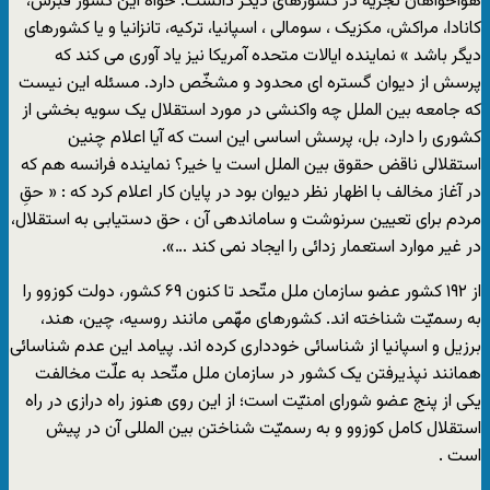
هواخواهان تجزیه در کشورهای دیگر دانست. خواه این کشور قبرس،
کانادا، مراکش، مکزیک ، سومالی ، اسپانیا، ترکیه، تانزانیا و یا کشورهای
دیگر باشد » نماینده ایالات متحده آمریکا نیز یاد آوری می کند که
پرسش از دیوان گستره ای محدود و مشخّص دارد. مسئله این نیست
که جامعه بین الملل چه واکنشی در مورد استقلال یک سویه بخشی از
کشوری را دارد، بل، پرسش اساسی این است که آیا اعلام چنین
استقلالی ناقض حقوق بین الملل است یا خیر؟ نماینده فرانسه هم که
در آغاز مخالف با اظهار نظر دیوان بود در پایان کار اعلام کرد که : « حقِ
مردم برای تعیین سرنوشت و ساماندهی آن ، حق دستیابی به استقلال،
در غیر موارد استعمار زدائی را ایجاد نمی کند …».
از ۱۹۲ کشور عضو سازمان ملل متّحد تا کنون ۶۹ کشور، دولت کوزوو را
به رسمیّت شناخته اند. کشورهای مهّمی مانند روسیه، چین، هند،
برزیل و اسپانیا از شناسائی خودداری کرده اند. پیامد این عدم شناسائی
همانند نپذیرفتن یک کشور در سازمان ملل متّحد به علّت مخالفت
یکی از پنج عضو شورای امنیّت است؛ از این روی هنوز راه درازی در راه
استقلال کامل کوزوو و به رسمیّت شناختن بین المللی آن در پیش
است .