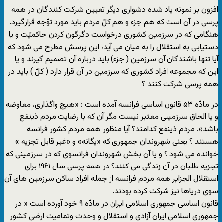
افزون بر نمونه یاد شده دشواری دیگر تعیین شرکت کنندگان در همه
پرسی در آن است که هم جزء و هم کلّ مردم باید مورد توّجه قرارگیرد.
هنگامی که در سرزمین کشوری درخواست دگرگون کردن حاکمیّت و یا
دستیابی به استقلال را به میان می آید، این پرسش مطرح می شود که
آیا تنها باشندگان آن سرزمین ( جزء) باید درباره آن تصمیم گیرند و یا
این که مجموعه افراد کشوری که سرزمین در آن قرار دارد ( کلّ ) باید در
همه پرسی شرکت کنند ؟
در مادّه ۵۳ قانون اساسی فرانسه آمده است : «هیچ واگذاری، معاوضه
و یا الحاق سرزمینی معتبر نیست مگر آن که با رضایت مردم ذینفع
باشد». مردم ذینفع کدامند؟ آیا منظور همه مردم کشور فرانسه
هستند ؟ یعنی شهروندان جمهوری که «یگانه» و «غیر قابل تجزیه »
خوانده می شود ؟ و یا آن بخش شهروندان فرانسوی که در سرزمینی که
تجزیه طلبان در آن زندگی می کنند؟ در همه پرسی سال ۱۹۶۱ برای
استقلال الجزایر همه مردم فرانسه از جمله افراد ساکن سرزمین های آن
سوی دریاها نیز شرکت کرده بودند.
قانون اساسی جمهوری اسلامی ایران در مادّه ۹ خود آورده است « در
جمهوری اسلامی ایران آزادی و استقلال و وحدت وتمامیت ارضی کشور