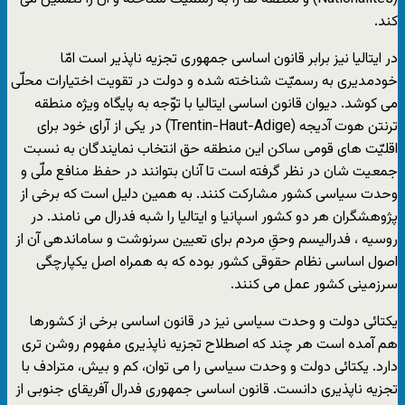
کند.
در ایتالیا نیز برابر قانون اساسی جمهوری تجزیه ناپذیر است امّا
خودمدیری به رسمیّت شناخته شده و دولت در تقویت اختیارات محلّی
می کوشد. دیوان قانون اساسی ایتالیا با توّجه به پایگاه ویژه منطقه
ترنتن هوت آدیجه (Trentin-Haut-Adige) در یکی از آرای خود برای
اقلیّت های قومی ساکن این منطقه حق انتخاب نمایندگان به نسبت
جمعیت شان در نظر گرفته است تا آنان بتوانند در حفظ منافع ملّی و
وحدت سیاسی کشور مشارکت کنند. به همین دلیل است که برخی از
پژوهشگران هر دو کشور اسپانیا و ایتالیا را شبه فدرال می نامند. در
روسیه ، فدرالیسم وحقِ مردم برای تعیین سرنوشت و ساماندهی آن از
اصول اساسی نظام حقوقی کشور بوده که به همراه اصل یکپارچگی
سرزمینی کشور عمل می کنند.
یکتائی دولت و وحدت سیاسی نیز در قانون اساسی برخی از کشورها
هم آمده است هر چند که اصطلاح تجزیه ناپذیری مفهوم روشن تری
دارد. یکتائی دولت و وحدت سیاسی را می توان، کم و بیش، مترادف با
تجزیه ناپذیری دانست. قانون اساسی جمهوری فدرال آفریقای جنوبی از