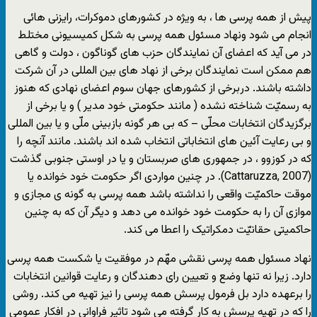
پیش از همه پرسی ها ، به ویژه در کشورهای دموکرات، رایزنی هائی
انجام می شود ونهاد مسئول همه پرسی به شکل کمیسیونی مختلط
در می آید که اعضای آن نمایندگان حزب های گوناگون ، دولت و گاهی
هم ممکن است نمایندگان برخی از نهاد های بین المللی در آن شرکت
داشته باشند. دربرخی از کشورهای جهان سوم اعضای نهادی که هنوز
به رسمیّت شناخته نشده ( مانند حکومتی خود مدیر ) و یا برخی از
برگزیدگان انتخابات محلّی – که بی هر گونه بازبینی ملّی و یا بین المللی
و بی رعایت آئین های انتخاباتی انتخاب شده اند باشند. مانند آنچه را
که در کوزوو ، در جمهوری های صربستان و یا در اوستی جنوبی گذشت
(Cattaruzza, 2007). در چنین مواردی اگر حکومت خود خوانده یا
موقت حاکمیّت واقعی را نداشته باشد همه پرسی به گونه ی مجازی و
موازی آن را به حکومت خود خوانده می دهد و دیگر آن که به چنین
حاکمیتی حقانیّت دمکراتیک را اعطا می کند.
نهاد مسئول همه پرسی نقشی مهّم در موفقیت یا شکست همه پرسی
دارد. زیرا نه تنها وضع و تعیین رای دهندگان و رعایت قوانین انتخابات
را برعهده دارد بل فرمول پرسش همه پرسی را نیز تهیه می کند. روشی
را که در تهیه پرسش به کار گرفته می شود تاثیر فراوانی در افکار عمومی