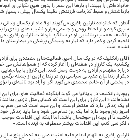
خانواده‌اش را ببیند. او بارها این سفر را بدون هیچ نگرانی‌ای انجام د
بازداشتش و ضبط گذرنامه فرزندش دقیقا یکسال پیش ، بسیار ش
آنطور که خانواده نازنین زاغری می‌گویند او
سپری کرده و از لحاظ روحی و جسمی فراز و نشیب های زیادی را 
راتکلیف همسر بریتانیایی او در سالگرد بازداشت نازنین زاغری
ناحیه گردن و کمر دارد که نیاز به رسیدگی پزشکی در بیمارستان دا
نشده است.
آقای راتکلیف که در یک سال اخیر، فعالیت‌های متعددی برای آزا
یکشنبه یک کارزار دو هفته‌ای را آغاز کرده که از همراهانش می خواه
درباره مفهموم آزادی به درخت وصل کنند. این کارزار با پیام‌هایی ا
دیگر از زندانیان عقیدتی سیاسی زن در زندان اوین از جمله نرگس
در بخشی از آن خانم محمدی می‌گوید اگر او آزاد بود ثانیه‌ای را بر
ریچارد راتکلیف در بریتانیا می گوید اینگونه فعالیت های برای این
نشده‌اند: « این کارزار برای این است که کسانی مثل نازنین بدانند
او یک زندگی دارد که منتظر اوست. و این مهم است که من هم به خ
امروز رنج وجود دارد اما یک روز تمام می شود و ما باید زندگی خود را
باشیم تا او بچه ای خوشحال باشد. اما اینکه این اقدامات موجب ش
، فکر نمی کنم، این اقدامات بیشتر معطوف به آینده است.»
نازنین زاغری به اتهام اقدام علیه امنیت ملی، به تحمل پنج سال 