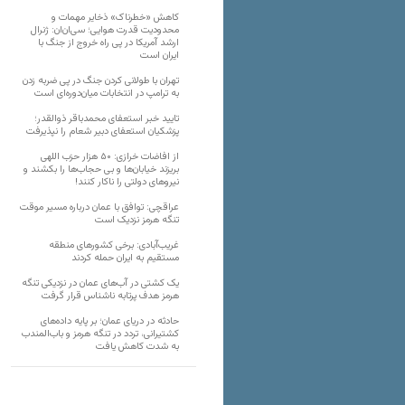
کاهش «خطرناک» ذخایر مهمات و
محدودیت قدرت هوایی؛ سی‌ان‌ان: ژنرال
ارشد آمریکا در پی راه خروج از جنگ با
ایران است
تهران با طولانی کردن جنگ در پی ضربه زدن
به ترامپ در انتخابات میان‌دوره‌ای است
تایید خبر استعفای محمدباقر ذوالقدر؛
پزشکیان استعفای دبیر شعام را نپذیرفت
از افاضات خرازی: ۵۰ هزار حزب اللهی
بریزند خیابان‌ها و بی حجاب‌ها را بکشند و
نیرو‌های دولتی را ناکار کنند!
عراقچی: توافق با عمان درباره مسیر موقت
تنگه هرمز نزدیک است
غریب‌آبادی: برخی کشورهای منطقه
مستقیم به ایران حمله کردند
یک کشتی در آب‌های عمان در نزدیکی تنگه
هرمز هدف پرتابه ناشناس قرار گرفت
حادثه در دریای عمان؛ بر پایه داده‌های
کشتیرانی، تردد در تنگه هرمز و باب‌المندب
به شدت کاهش یافت