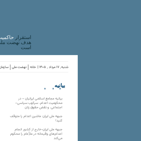
استقرار
حاکميت
هدف نهضت ملی 
است
شنبه, ۱۷ مرداد , ۱۴۰۵ |
خانه
نهضت ملی
سازمان‌
بیانیه
سازمان‌های
ملی
بیانیه مجامع اسلامی ایرانیان – در
محکومیت اعدام، سرکوب سیاسی–
اجتماعی، و نقض حقوق زنان
جبهه ملی ایران: ماشین اعدام را متوقف
کنید!
جبهه ملی ایران-خارج از کشور انجام
اعدام‌های وقیحانه در ملأِعام را محکوم
می‌کند