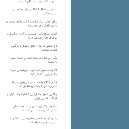
شورشِ گفتاری علیه نظم قدرت
سخن در قبال کشاکش‌های حکومتی بر
بستر جنگ
پیام روشن پزشکیان در گفت‌و‌گوی تصویری
با مرد نامرئی: من هستم!
لایحه صلح ترکیه چیست و آیا به درگیری با
پ‌ک‌ک پایان خواهد داد؟
دو زندانی در زندان های اردبیل و دزفول
اعدام شدند
رگبار پراکنده در نیمه شمالی استان تهران
تا شنبه
قدرت‌مندترین تلسکوپ خورشیدی جهان
چه چیزی را آشکار کرد؟
زندان لاکان رشت؛ حمزه درویش پس از
ضرب‌وشتم به بهداری منتقل شد
چاقوی اصیل زنجان زیر فشار فولاد گران و
اجناس تقلبی ارزان
مشهد؛ ۲۰ برابر شدن پلمب واحدهای
صنفی نسبت به سال گذشته
باد و گردوخاک در بخش‌هایی از کشور/
دریای مازندران مواج است