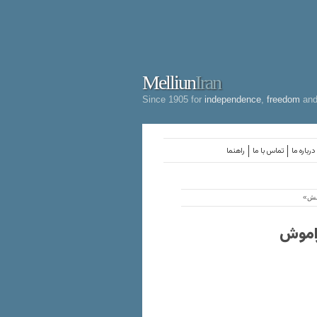
Melliun
Iran
Since 1905 for
independence
,
freedom
an
درباره ما
تماس با ما
راهنما
دنش»
راموش