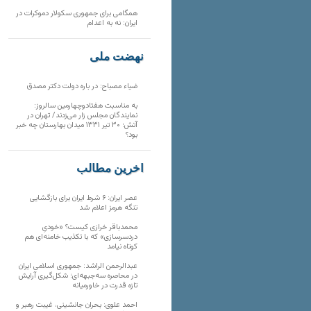
همگامی برای جمهوری سکولار دموکرات در
ایران: نه به اعدام
نهضت ملی
ضیاء مصباح: در باره دولت دکتر مصدق
به مناسبت هفتادوچهارمین سالروز:
نمایندگان مجلس زار می‌زدند/ تهران در
آتش؛ ۳۰ تیر ۱۳۳۱ میدان بهارستان چه خبر
بود؟
آخرین مطالب
عصر ایران: ۶ شرط ایران برای بازگشایی
تنگه هرمز اعلام شد
محمدباقر خرازی کیست؟ «خودیِ
دردسرسازی» که با تکذیب خامنه‌ای هم
کوتاه نیامد
عبدالرحمن الراشد: جمهوری اسلامی ایران
در محاصره سه‌جبهه‌ای؛ شکل‌گیری آرایش
تازه قدرت در خاورمیانه
احمد علوی: بحران جانشینی، غیبت رهبر و