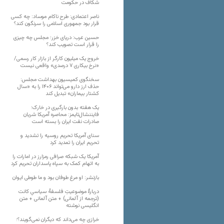
شکاف در حکومت
ناصر اعتمادی: طرح ناکام موساد: چه کسی
قرار بود جمهوری اسلامی را سرنگون کند؟
حسین عرب: دریای خزر؛ مجلس چه چیزی
را قرار است تصویب کند؟
خروج یک میلیون کارگر از بازار کار رسمی/
«نرخ بیکاری ۷ درصدی» واقعی نیست
سخنگوی کمیسیون بهداشت مجلس:
حذف ارز دارو می‌تواند ۱۴۰۶ را به «سال
کشتار بیماران» تبدیل کند
یک هفته بدون بارگیری در خارک؛
فایننشال‌تایمز: محاصره آمریکا شریان
صادرات نفت ایران را بسته است
سنای آمریکا تحریم روسیه را تشدید و
تحریم ایران را تمدید کرد
آمریکا یک شبکه صرافی رمزارز در امارات را
به اتهام کمک به سپاه پاسداران تحریم کرد
بازنشر: او مرغ طوفان بود و ما طوطی ایوان
دربارهٔ موضوعیتِ فلسفهٔ سیاسیِ کانت
(ترجمه از آلمانی) + متن آلمانی + متن
انگلیسی نوشته
خرازی چه می‌داند که دیگران نمی‌گویند؟؛