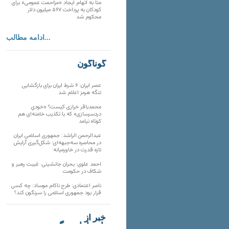
متا به اتهام ایجاد «مزاحمت عمومی» برای
کودکان به پرداخت ۵۶۷ میلیون دلار
محکوم شد
ادامه مطالب...
گوناگون
عصر ایران: ۶ شرط ایران برای بازگشایی
تنگه هرمز اعلام شد
محمدباقر خرازی کیست؟ «خودیِ
دردسرسازی» که با تکذیب خامنه‌ای هم
کوتاه نیامد
عبدالرحمن الراشد: جمهوری اسلامی ایران
در محاصره سه‌جبهه‌ای؛ شکل‌گیری آرایش
تازه قدرت در خاورمیانه
احمد علوی: بحران جانشینی، غیبت رهبر و
شکاف در حکومت
ناصر اعتمادی: طرح ناکام موساد: چه کسی
قرار بود جمهوری اسلامی را سرنگون کند؟
خبر از
تارنماهای دیگر