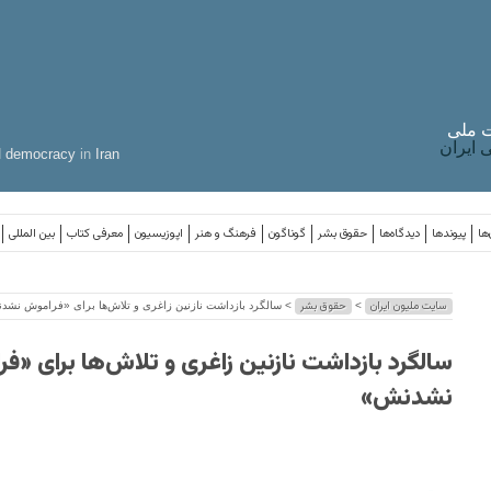
 ملی
ایران
d
democracy
in
Iran
ها
پیوندها
دیدگاه‌ها
حقوق بشر
گوناگون
فرهنگ و هنر
اپوزیسیون
معرفی کتاب
بین المللی
سایت ملیون ایران
حقوق بشر
>
> سالگرد بازداشت نازنین زاغری و تلاش‌ها برای «فراموش نش
سالگرد بازداشت نازنین زاغری و تلاش‌ها برای «ف
نشدنش»