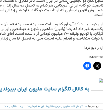
شهروندان دو تابعیتی زندانی در ایران است. باقر نمازی ِ هشتاد 
تابعیت دو گانه ایرانی آمریکایی هر کدام به تحمل ده سال زندان م
همسرش آفرین نیساری که او تابعیت دو گانه ندارد هم زندانی ا
است.
این درحالیست که آن‌طور که وبسایت مجموعه مجموعه فعالان حقوق
یکشنبه خبر داد که رضا (رابین) شاهینی شهروند دوتابعیتی ایران
گرگان، با تودیع وثیقه ۲۰۰ میلیون تومانی آزاد شده 
با دولت متخاصم و اقدام علیه امنیت ملی به تحمل ۱۸ سال زندان محکوم شده بود.
از: رادیو فردا
Share this:
به کانال تلگرام سایت ملیون ایران بپیوندی
سالگرد بازداشت نازنین زاغری و تلاش‌ها برای «فراموش نشدنش»
سالگرد بازداشت ن
برچسب‌ها:
,