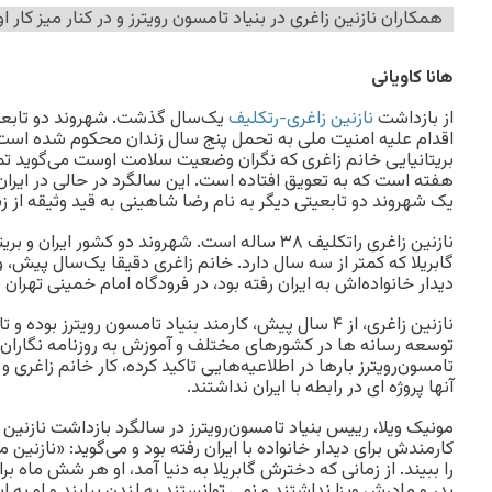
همکاران نازنین زاغری در بنیاد تامسون رویترز و در کنار میز کار او
هانا کاویانی
از بازداشت
نازنین زاغری-رتکلیف
یک‌سال گذشت. شهروند دو تابعیتی 
اقدام علیه امنیت ملی به تحمل پنج سال زندان محکوم شده است
بریتانیایی خانم زاغری که نگران وضعیت سلامت اوست می‌گوید ت
هفته است که به تعویق افتاده است. این سالگرد در حالی در ایران 
یک شهروند دو تابعیتی دیگر به نام رضا شاهینی به قید وثیقه از ز
نازنین زاغری راتکلیف ۳۸ ساله است. شهروند دو کشور ایر
گابریلا که کمتر از سه سال دارد. خانم زاغری دقیقا یک‌سال پیش،‌ 
دیدار خانواده‌اش به ایران رفته بود، در فرودگاه امام خمینی تهران
نازنین زاغری،‌ از ۴ سال پیش، کارمند بنیاد تامسون رویترز بو
توسعه رسانه ها در کشورهای مختلف و آموزش به روزنامه نگاران کار
تامسون‌رویترز بارها در اطلاعیه‌هایی تاکید کرده، کار خانم زاغری و
آنها پروژه ای در رابطه با ایران نداشتند.
مونیک ویلا، رییس بنیاد تامسون‌رویترز در سالگرد بازداشت نازنین ز
کارمندش برای دیدار خانواده با ایران رفته بود و می‌گوید: «نازنین
را ببیند. از زمانی که دخترش گابریلا به دنیا آمد، او هر شش ماه ب
پدر و مادرش ویزا نداشتند و نمی توانستند به لندن بیایند و او به ا