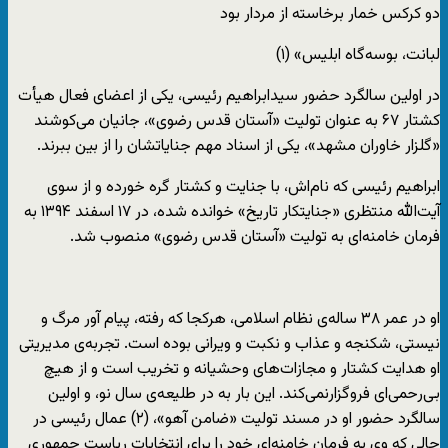
دو کرکس خمار برخاسته از مردار بود
لبانت، بوسه‌گاه ابلیس» (۱)
در اولین سالگرد حضور سیدابراهیم رئیسی، یکی از اعضای فعال هیأت
کشتار ۶۷ به عنوان تولیت «آستان قدس رضوی»، جانیان می‌کوشند
«گلزار خاوران مشهد»، یکی از اسناد مهم جنایاتشان را از بین ببرند.
ابراهیم رئیسی که نام‌اش‌، با جنایت و کشتار گره خورده و از سوی
آیت‌الله منتظری «جنایتکار تاریخ» خوانده شده، در ۱۷ اسفند ۱۳۹۴ به
فرمان خامنه‌ای به تولیت «آستان قدس رضوی» منصوب شد.
او در عمر ۳۸ ساله‌ی نظام اسلامی، هرکجا که رفته، پیام آور مرگ و
نیستی، شکنجه و عذاب و نکبت و ویرانی بوده است. تجربه‌ی مدیریتی
او هدایت کشتار و مجازات‌های وحشیانه و تخریب است و از هیچ
بی‌رحمی‌ای فروگزارنمی‌کند. این بار به در طلیعه‌ی سال نو، و اولین
سالگرد حضور او در مسند تولیت «ضامن آهو»، (۲) عمال رئیسی در
حالی که وی به فرمان خامنه‌ای خود را برای انتخابات ریاست جمهوری