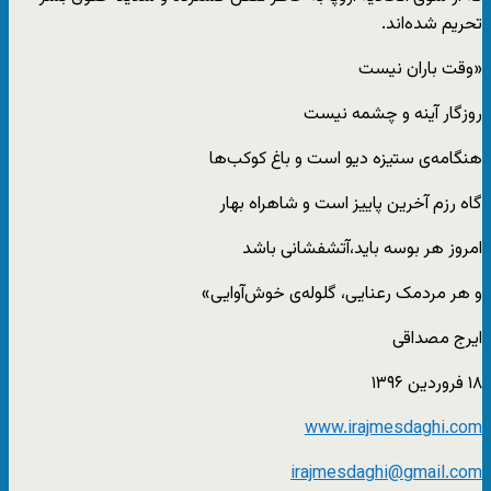
تحریم شده‌اند.
«وقت باران نیست
روزگار آینه و چشمه نیست
هنگامه‌ی ستیزه دیو است و باغ کوکب‌ها
گاه رزم آخرین پاییز است و شاهراه بهار
امروز هر بوسه باید،آتشفشانی باشد
و هر مردمک رعنایی، گلوله‌ی خوش‌‌آوایی»
ایرج مصداقی
۱۸ فروردین ۱۳۹۶
www.irajmesdaghi.com
irajmesdaghi@gmail.com