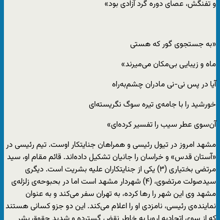
و تفنگش، عصای دوره گرد آزادی بود»
«به جستجوی گور که هستی
ماه و زیبایی بی‌مکان می‌میرند»
آیا در پس نی-نی مادران چشم‌به‌راه
خورشید را با جامه‌ی تیره سوگ نگریسته‌ای
آن‌سوی عطر سیب را تفسیر کرده‌ای»
مشهد امروز در تیول رئیسی و همراهان جنایتکار اوست. تیم رئیسی در
«آستان قدس» و خراسان را جانیان تشکیل داده‌اند. قائم مقام او، سید
مرتضی بختیاری (۳) یکی از جنایتکاران علیه بشریت است. دیگری
سیدصولت مرتضوی، (۴) شهردار مشهد است اما در بحبوحه‌‌ی زلزله‌ی
مشهد وی این شهر را رها کرده، به تهران سفر می‌کند و به عنوان
نماینده‌ی رئیسی، نامزدی او را اعلام می‌کند. این دو جزو کسانی هستند
که از سوی اتحادیه اروپا به خاطر نقض گسترده و شدید حقوق بشر