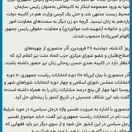
تنها به ورود معصومه ابتکار به کابینه‌اش به‌عنوان رئیس سازمان
محیط زیست منتهی شد و حتی یک کرسی وزارت هم در کابینه دولت
یازدهم به زنان نرسید. گرچه دو زن دیگر به سمت‌های معاونت امور
زنان و خانواده (شهیندخت مولاوردی) و معاونت حقوقی رئیس جمهور
(الهام امین‌زاده) منصوب شدند.
روز گذشته، دوشنبه ۲۸ فروردین، آذر منصوری از چهره‌های
اصلاح‌طلبان و عضو شورای مرکزی حزب اتحاد ملت نیز اعلام کرد که
انتظار دارد در کابینه بعدی حسن روحانی زنان نیز حضور داشته باشند.
آذر منصوری با بیان این‌که «۱۱ دوره انتخابات ریاست جمهوری، ۱۰ دوره
انتخابات مجلس شورای اسلامی و چهار دوره انتخابات شوراهای شهر و
روستا تنها چهار الی پنج درصد مشارکت زنان را به همراه داشته است»؛
گفت باید این شکاف جنسیتی در تاریخ کشور را ریشه‌ای حل کرد.
منصوری با اشاره به ضرورت تفسیر واژه «رجل سیاسی» در مورد شرایط
ثبت نام در انتخابات ریاست جمهوری نیز گفت:‌ «باید موضوع تفسیر
رجل سیاسی در این کشور حل شود و از سوی دیگر نیز باید فقهایی که
مخالف این دیدگاه هستند را هم با خود همراه کنیم.»