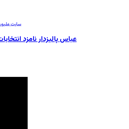
سایت ملیون 
عباس پالیزدار نامزد انتخ