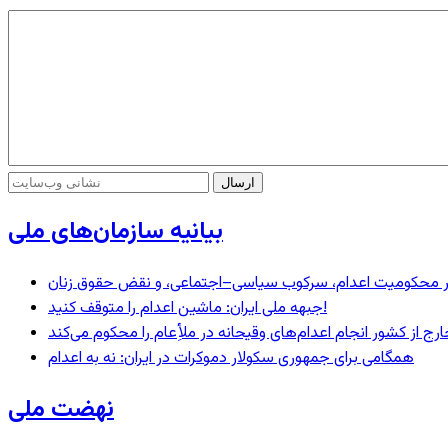
بیانیه سازمان‌های ملی
– در محکومیت اعدام، سرکوب سیاسی–اجتماعی، و نقض حقوق زنان
جبهه ملی ایران: ماشین اعدام را متوقف کنید!
رج از کشور انجام اعدام‌های وقیحانه در ملأِعام را محکوم می‌کند
همگامی برای جمهوری سکولار دموکرات در ایران: نه به اعدام
نهضت ملی