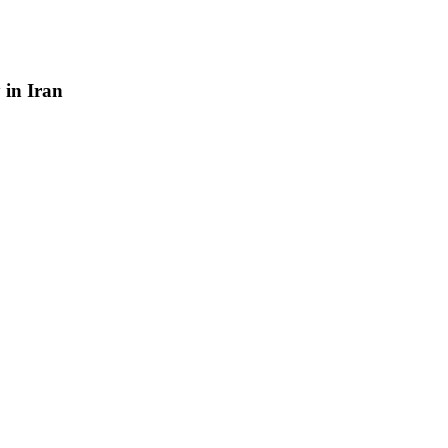
y
in
Iran