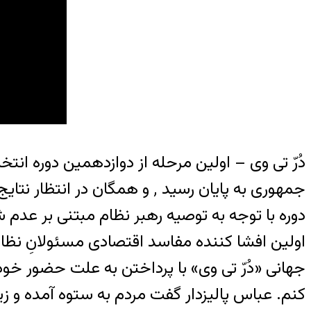
دُرّ تی وی – اولین مرحله از دوازدهمین دوره ان
جمهوری به پایان رسید ٬ و هم
دوره با توجه به توصیه رهبر نظام مبتنی بر عدم ش
جهانی «دُرّ تی وی» با پرداختن به علت حضور خود
کنم. عباس پالیزدار گفت مردم به ستوه آمده و ز