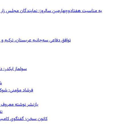
به مناسبت هفتادوچهارمین سالروز: نمایندگان مجلس زار می‌زدند/ تهران در آتش؛ ۳۰ تیر
توافق دفاعی سه‌جانبه عربستان، ترکیه 
سولماز ایکدر: د
ش
فرشاد مؤمنی: شوک‌د
بازنشر نوشته معروف م
نق
کانون سخن: گفتگوی کامبیز ق