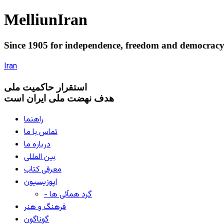
Melliun
Iran
Since 1905 for
independence
,
freedom
and
democrac
Iran
استقرار
حاکميت ملی
هدف نهضت ملی ایران است
راهنما
تماس با ما
درباره ما
بین المللی
معرفی کتاب
اپوزیسیون
- گرد همآئی ها
فرهنگ و هنر
گوناگون