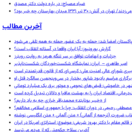
ضیاء مصباح: در باره دولت دکتر مصدق
 ۱۳۳۱ میدان بهارستان چه خبر بود؟
آخرین مطالب
و پاکستان امضا شد؛ حمله به یک عضو، حمله به همه تلقی می‌شود
گزارش یورونیوز؛ آیا ایران واقعا در آستانه انقلاب است؟
جزئیات و ابهامات توافق بر سر تنگه هرمز به روایت رویترز
امیر طاهری – ایران: نمایشگاه شکست‌خوردگان شکست‌ناپذیر
بیری شورای عالی امنیت ملی؛ کرسی‌ای که از قانون قدرتمندتر است
برگزاری مراسم یادبود شاپور بختیار در سی‌وپنجمین سالگرد قتل او
هر در خاموشی؛ قبض‌های نجومی و موتور برق یک میلیارد تومانی
رمانی، اقتصاد ایران را به بهشت مافیا و دلالان تبدیل کرده است
از «خیبر یونایتد» محمدباقر خرازی چه به یاد داریم؟
صطفی رحیمی در دوران انقلاب: چرا با جمهوری اسلامی مخالفم؟
اب ضرورت (ترجمه از آلمانی) + متن آلمانی + متن انگلیسی نوشته
ائم مقام با دکتر بهروز شریفی؛ موضوع: استراتژی امریکا در ایران
آخرین سلاح حکومتی که از مردم می‌ترسد