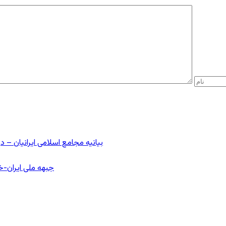
بیانیه مجامع اسلامی ایرانیان 
جبهه ملی ایران-خا