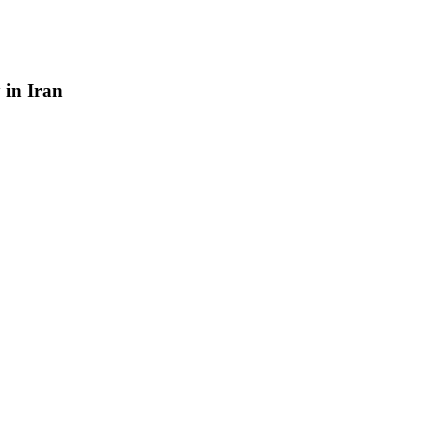
y
in
Iran