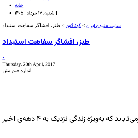
خانه
شنبه, ۱۷ مرداد , ۱۴۰۵ |
سایت ملیون ایران
گوناگون
>
> طنز، افشاگر سفاهت استبداد
طنز، افشاگر سفاهت استبداد
-
Thursday, 20th April, 2017
اندازه قلم متن
کتاب “طنز در ادبیات داستانی ایران در تبعید” جلوه‌های گوناگون این ژانر ادبی را در برخی از آثاری بازمی‌تاباند که به‌ویژه زندگی نزدیک به ۴ دهه‌ی اخیر