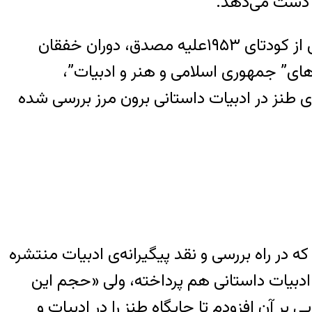
ه دست می‌دهد.
در این چارچوب فراز و فرودهای طنز در دوران مشروطیت، سال‌های استبداد رضا خانی، سانسور پس از کودتای ۱۹۵۳علیه مصدق، دوران خفقان
ته دنبال می‌شود. در فصل‌های” جمهوری اسلامی و هنر و ادبیات”،
ی طنز در ادبیات داستانی برون مرز بررسی شده
 در راه بررسی و نقد پیگیرانه‌ی ادبیات منتشره
در ادبیات داستانی هم پرداخته، ولی «حجم این
 آن افزودم تا جایگاه طنز را در ادبیات و