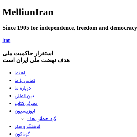
Melliun
Iran
Since 1905 for
independence
,
freedom
and
democrac
Iran
استقرار
حاکميت ملی
هدف نهضت ملی ایران است
راهنما
تماس با ما
درباره ما
بین المللی
معرفی کتاب
اپوزیسیون
- گرد همآئی ها
فرهنگ و هنر
گوناگون