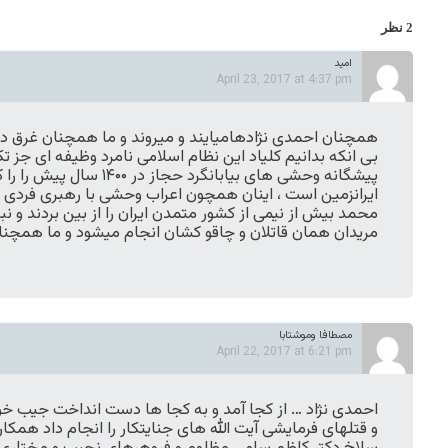
2 نظر
امید
April 23, 2017 at 4:37 pm
همچنان احمدی نژادهامیایند و میروند و ما همچنان غرق 
بی انکه بدانیم کلیاد این نظام اسلامی نامرد وظیفه ای جز ت
پیشگانه وحشی های بیابانگرد حج
ایرانزمین است ، اینان همچون اعراب وحشی با رهبری فردی
محمد بیش از نیمی از کشور متمدن ایران را از بین بردند و 
مریدان همان قاتلان و چاقو کشان انجام میشود و ما همچن
مصطافا وموشتابا
April 22, 2017 at 6:21 pm
احمدی نژاد … از کجا آمد و به کجا ها دست انداخت جیب خ
و قتلهای فرمایشی آیت الله های جنایتکار را انجام داد همکا