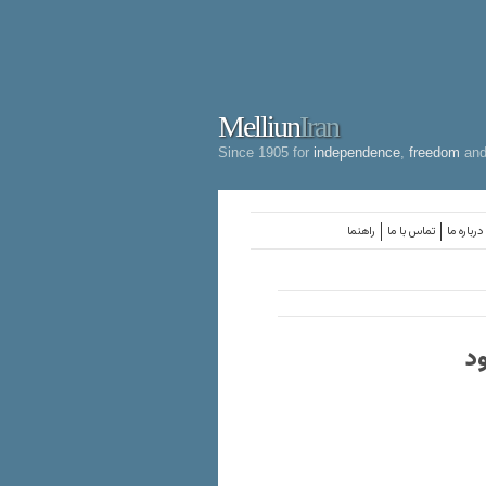
Melliun
Iran
Since 1905 for
independence
,
freedom
an
درباره ما
تماس با ما
راهنما
ود