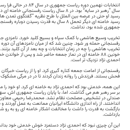
سال “رهبر در سایه” بود. در ۸ سال ریاست رفسنجانی
رسید خامنه ای دیگر تحمل ۸ سال به قدرت رسیدن دوبا
جمهوری شده بود، نداشت.
تخریب وسیع هاشمی با کمک سپاه و بسیج کلید خورد. نامزدی جسور
رفسنجانی حمله ور شود. چنین شد که از میان نامزدهای آن دوره احم
تخریب هاشمی را چه در زمان انتخابات و چه بعد از آن کلید بزنند.
خونین ۸۸ خامنه ای در نماز جمعه حاضر شد و پس از خواند
احمدی نژاد نزدیک تر است.
رفسنجانی از امامت جمعه کناره گیری کرد. او را از ریاست خبرگان ب
فحش بستند. فرزندش را روانه زندان کردند تا در در مرگی مشکوک ج
این همه، خدمتی بود که احمدی نژاد به خامنه ای کرد. او خود را 
بر سر رهبر هم می گذاشت. اما، با پایان ریاست جمهوری اش، سه
صندلی در تشخیص مصلحت نظام نشد. محمدرضا رحیمی معاون اول
انداختند. از راه اندازی دانشگاه ایرانیان ممانعت به عمل آوردند و
بازگشت به قدرت را داشت با مخالفت اشکار خامنه ای رو به رو شد ک
بازداشت.
این آن چیزی نبود که احمدی نژاد دستمزد خوش خدمتی خود بداند. ا