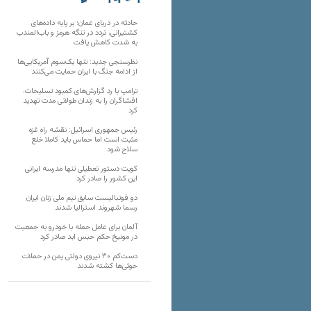
تارنماهای دیگر
حادثه در دریای عمان؛ بر پایه داده‌های
کشتیرانی، تردد در تنگه هرمز و باب‌المندب
به شدت کاهش یافت
نظرسنجی جدید: تنها یک‌سوم آمریکایی‌ها
از ادامه جنگ با ایران حمایت می‌کنند
ترامپ با رد گزارش‌های کمبود تسلیحات،
افشاگران را به زندان طولانی مدت تهدید
کرد
رئیس‌ جمهوری اسرائیل: نقشه راه غزه
مثبت است اما حماس باید کاملا خلع
سلاح شود
کویت دستور تعطیلی تنها مدرسه ایرانی
این کشور را صادر کرد
دو فوتبالیست سابق تیم ملی زنان ایران
رسما شهروند استرالیا شدند
آلمان برای عامل حمله با خودرو به جمعیت
در مونیخ حکم حبس ابد صادر کرد
دست‌کم ۳۰ نیروی دولتی یمن در حملات
حوثی‌ها کشته شدند