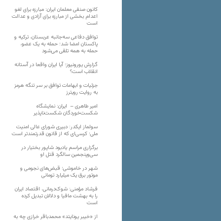
کانون صنفی معلمان ایران: مبارزه برای لغو
اعدام بخشی از مبارزه برای آزادی و عدالت
است
توافق دفاعی سه‌جانبه عربستان، ترکیه و
پاکستان امضا شد؛ حمله به یک عضو،
حمله به همه تلقی می‌شود
گزارش یورونیوز؛ آیا ایران واقعا در آستانه
انقلاب است؟
جزئیات و ابهامات توافق بر سر تنگه هرمز
به روایت رویترز
امیر طاهری – ایران: نمایشگاه
شکست‌خوردگان شکست‌ناپذیر
سولماز ایکدر: دبیری شورای عالی امنیت
ملی؛ کرسی‌ای که از قانون قدرتمندتر است
برگزاری مراسم یادبود شاپور بختیار در
سی‌وپنجمین سالگرد قتل او
شهر در خاموشی؛ قبض‌های نجومی و
موتور برق یک میلیارد تومانی
فرشاد مؤمنی: شوک‌درمانی، اقتصاد ایران
را به بهشت مافیا و دلالان تبدیل کرده
است
از «خیبر یونایتد» محمدباقر خرازی چه به