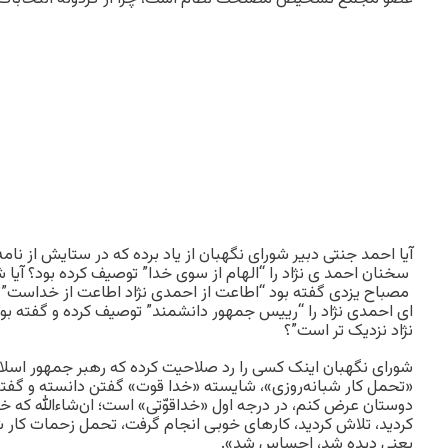
آیا احمد جنتی دبیر شورای نگهبان از یاد برده که در ستایش از نا
سخنان احمد ی نژاد را “الهام از سوی خدا” توصیف کرده بود؟ آیا شو
مصباح یزدی گفته بود “اطاعت از احمدی نژاد اطاعت از خداست”؟ آ
ای احمدی نژاد را “رییس جمهور دانشمند” توصیف کرده و گفته ب
نژاد نزدیک تر است”؟
شورای نگهبان اینک کسی را رد صلاحیت کرده که رهبر جمهور اسلامی
«تحمل کار شبانه‌روزی»، شایسته «خدا قوت» گفتن دانسته و گفته ب
دوستان عرض کنم، در درجه اول «خداقوّتى» است؛ ان‌شاءالله که 
کردید، تلاش کردید، کارهاى خوبى انجام گرفت، تحمل زحمات کار شب
یعنى دیده شد، احساس شد».