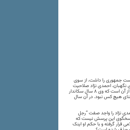
ریاست جمهوری را داشت، از سوی
 نگهبان، احمدی نژاد صلاحیت
ورود در حوزه اجرایی و اداره کشور را ندارد. چنین رد صلاحیتی پس از آن است که وی ۸ سال سکاندار
سال ۸۴ رخ می داد، محل اعتنای هیچ کس نبود. در آن سال
احمدی نژاد را واجد صفت “رجل
ل ۹۲ باز شورای نگهبان پاسخگوی این پرسش نیست که
 قرار گرفته و با حکم او اینک
ت حذف شده است؟