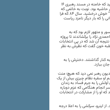
انتخابات نهمین دوره ریاست جمهوری در سال ۸۴ در حالی فرا رسید که خامنه در مسند رهبری ۱۶
 خامنه ای در حاشیه بود. نوبت به خاتمی که
رسید او حتی در عرصه بین الملل با طرح نظریه “گفتگوی تمدن ها” خوش درخشید. سال ۸۴ که فرا
ره رفسنجانی را که بار دیگر نامزد ریاست
 و متهور لازم بود که به
دی نژاد را برکشاندند تا پروژه
 نتیجه آن شد که در پی انتخابات
ن خطبه خون گفت که نظرش به نظر
ه کنار گذاشتند. دخترش را به
ان ببازد.
مدیون رهبر نمی دید که هیچ؛ منت
م او سفره نظام چیزی بیش از یک
ش را به جرم فساد به زندان
 سر انجام هنگامی که عزم دوباره
ه او را از مشارکت در انتخابات
ز اینرو، سرکشی را به اعلا درجه