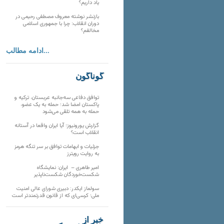
یاد داریم؟
بازنشر نوشته معروف مصطفی رحیمی در
دوران انقلاب: چرا با جمهوری اسلامی
مخالفم؟
ادامه مطالب...
گوناگون
توافق دفاعی سه‌جانبه عربستان، ترکیه و
پاکستان امضا شد؛ حمله به یک عضو،
حمله به همه تلقی می‌شود
گزارش یورونیوز؛ آیا ایران واقعا در آستانه
انقلاب است؟
جزئیات و ابهامات توافق بر سر تنگه هرمز
به روایت رویترز
امیر طاهری – ایران: نمایشگاه
شکست‌خوردگان شکست‌ناپذیر
سولماز ایکدر: دبیری شورای عالی امنیت
ملی؛ کرسی‌ای که از قانون قدرتمندتر است
خبر از