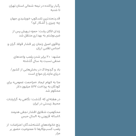
رگبار پراکنده در نیمه شمالی استان تهران
تا شنبه
قدرت‌مندترین تلسکوپ خورشیدی جهان
چه چیزی را آشکار کرد؟
زندان لاکان رشت؛ حمزه درویش پس از
ضرب‌وشتم به بهداری منتقل شد
چاقوی اصیل زنجان زیر فشار فولاد گران و
اجناس تقلبی ارزان
مشهد؛ ۲۰ برابر شدن پلمب واحدهای
صنفی نسبت به سال گذشته
باد و گردوخاک در بخش‌هایی از کشور/
دریای مازندران مواج است
متا به اتهام ایجاد «مزاحمت عمومی» برای
کودکان به پرداخت ۵۶۷ میلیون دلار
محکوم شد
در هفته‌ای که گذشت؛ نگاهی به گزارشات
محیط زیستی در ایران
محکومیت شقایق افشار نجفی هنرمند
۱۸ساله قزوینی به ۹سال حبس
رنج خانواده‌های کشته‌شدگان اعتراضات؛ از
پلمب کسب‌وکارها تا ممنوعیت حضور بر
مزار