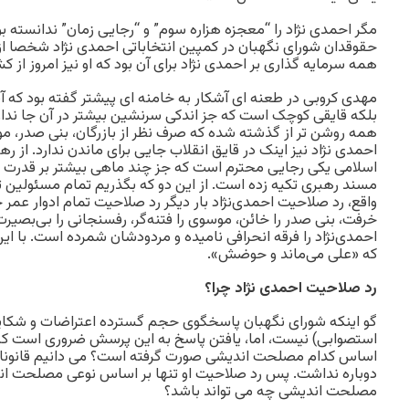
مگر احمدی نژاد را “معجزه هزاره سوم” و “رجایی زمان” ندانسته 
حقوقدان شورای نگهبان در کمپین انتخاباتی احمدی نژاد شخصا از 
همه سرمایه گذاری بر احمدی نژاد برای آن بود که او نیز امروز از ک
مهدی کروبی در طعنه ای آشکار به خامنه ای پیشتر گفته بود که آن
بلکه قایقی کوچک است که جز اندکی سرنشین بیشتر در آن جا ندار
همه روشن تر از گذشته شده که صرف نظر از بازرگان، بنی صدر، 
احمدی نژاد نیز اینک در قایق انقلاب جایی برای ماندن ندارد. از ره
اسلامی یکی رجایی محترم است که جز چند ماهی بیشتر بر قدرت نب
مسند رهبری تکیه زده است. از این دو که بگذریم تمام مسئولین تر
واقع، رد صلاحیت احمدی‌نژاد بار دیگر رد صلاحیت تمام ادوار عمر 
خرفت، بنی صدر را خائن، موسوی را فتنه‌گر، رفسنجانی را بی‌بصیرت،
احمدی‌نژاد را فرقه انحرافی نامیده و مردودشان شمرده است. با ای
که «علی می‌ماند و حوضش».
رد صلاحیت احمدی نژاد چرا؟
گو اینکه شورای نگهبان پاسخگوی حجم گسترده اعتراضات و شکایا
استصوابی) نیست، اما، یافتن پاسخ به این پرسش ضروری است که 
اساس کدام مصلحت اندیشی صورت گرفته است؟ می دانیم قانونا ا
دوباره نداشت. پس رد صلاحیت او تنها بر اساس نوعی مصلحت ا
مصلحت اندیشی چه می تواند باشد؟