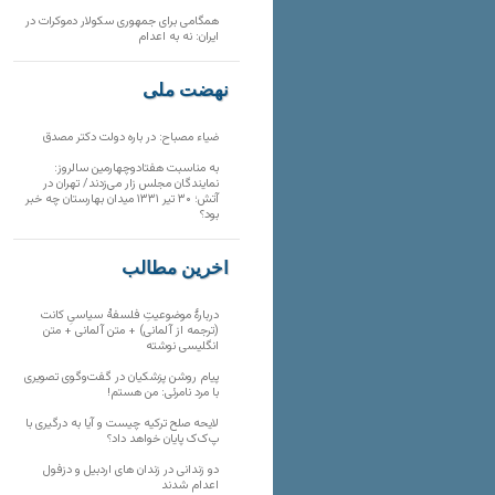
همگامی برای جمهوری سکولار دموکرات در
ایران: نه به اعدام
نهضت ملی
ضیاء مصباح: در باره دولت دکتر مصدق
به مناسبت هفتادوچهارمین سالروز:
نمایندگان مجلس زار می‌زدند/ تهران در
آتش؛ ۳۰ تیر ۱۳۳۱ میدان بهارستان چه خبر
بود؟
آخرین مطالب
دربارهٔ موضوعیتِ فلسفهٔ سیاسیِ کانت
(ترجمه از آلمانی) + متن آلمانی + متن
انگلیسی نوشته
پیام روشن پزشکیان در گفت‌و‌گوی تصویری
با مرد نامرئی: من هستم!
لایحه صلح ترکیه چیست و آیا به درگیری با
پ‌ک‌ک پایان خواهد داد؟
دو زندانی در زندان های اردبیل و دزفول
اعدام شدند