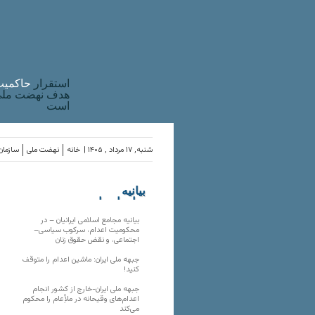
استقرار
حاکميت
هدف نهضت ملی 
است
شنبه, ۱۷ مرداد , ۱۴۰۵ |
خانه
نهضت ملی
سازمان‌
بیانیه
سازمان‌های
ملی
بیانیه مجامع اسلامی ایرانیان – در
محکومیت اعدام، سرکوب سیاسی–
اجتماعی، و نقض حقوق زنان
جبهه ملی ایران: ماشین اعدام را متوقف
کنید!
جبهه ملی ایران-خارج از کشور انجام
اعدام‌های وقیحانه در ملأِعام را محکوم
می‌کند