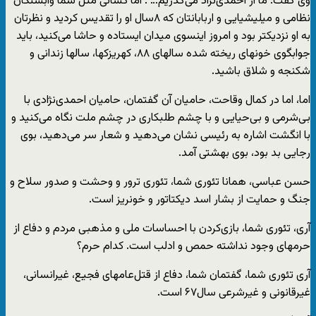
وی گفت‌:‌ ما از احمدی‌نژاد می‌گذریم… . اما کسانی مثل شما وابستگان
نظامی و میلیشیایی و اربابانتان که ۸سال او را تقدیس کردید و نظرتان
به او نزدیکتر بود و امروز اینسوی میدان ایستاده و حاشا می‌کنید، باید
جوابگوی خونهای ریخته شده سالهای ۸۸، کهریزکها، سالها زندانی و
شکنجه و شلاق باشید.
اما، اما در کمال وقاحت، حامیان آن گفتمان، حامیان احمدی‌نژادی با
بی‌شرمی و بی‌حیایی و با چشم طلبکاری در چشم ملت نگاه می‌کنید و
با انگشت اشاره به رئیسی نشان می‌دهید و شعار سر می‌دهید، بوی
رجایی بد بود، بوی بهشتی آمد.
حسن عباسی، همانا تئوری شما، تئوری ترور و وحشت و صدور سلاح و
جنگ و حمایت از بشار اسد دیکتاتور و خونریز است.
آری، تئوری شما، بازی‌کردن با احساسات ملی و مذهبی مردم و دفاع از
حرمهای وجود نداشته حمص و ادلب است. کدام حرم؟
آری تئوری شما، گفتمان شما، دفاع از قتل‌عامهای فجیع، غیرانسانی،
غیرقانونی و غیرشرعی سال۶۷ است.