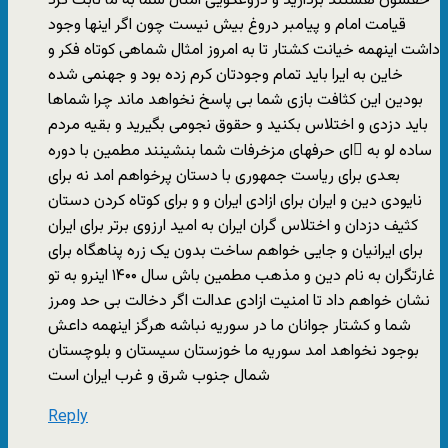
حقشون هستند بردارید و دروغگویی امثال شما به ما ثابت کرد
قیامت امام و پیامبر دروغ بیش نیست چون اگر اینها وجود
داشت اینهمه خیانت کشتار تا به امروز امثال شماهی کوتاه فکر و
خاین به ایرا باید تمام وجودتان کرم زده بود و جهنمی شده
بودین این کثافت بازی شما بی پاسخ نخواهد ماند چرا شماها
باید دزدی و اختلاس بکنید و حقوق نجومی بگیرید و بقیه مردم
ساده لو به ّای حرفهای مزخرفات شما بنشینند مطمین با دوره
بعدی برای ریاست جمهوری با دستان پرخواهم امد نه برای
نایودی دین و ایران برای ازادی ایران و و برای کوتاه کردن دستان
کثیف دزدان و اختلاس گران ایران به امید ارزوی برتر برای ایران
برای ایرانیان و جایی خواهم ساخت بدون یک زره پناهگاه برای
غارتگران به نام دین و مذهب مطمین باش سال ۱۴۰۰ اینرو به تو
نشان خواهم داد تا امنیت ازادی عدالت اگر دخالت بی حد ومرز
شما و کشتار جوانان ما در سوریه نباشه هرگز اینهمه داعش
بوجود نخواهد امد سوریه ما خوزستان سیستان و بلوچستان
شمال جنوب شرق و غرب ایران است
Reply