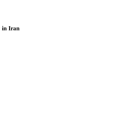
y
in
Iran