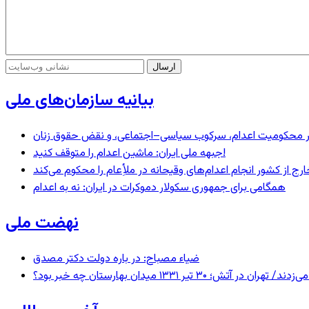
بیانیه سازمان‌های ملی
– در محکومیت اعدام، سرکوب سیاسی–اجتماعی، و نقض حقوق زنان
جبهه ملی ایران: ماشین اعدام را متوقف کنید!
رج از کشور انجام اعدام‌های وقیحانه در ملأِعام را محکوم می‌کند
همگامی برای جمهوری سکولار دموکرات در ایران: نه به اعدام
نهضت ملی
ضیاء مصباح: در باره دولت دکتر مصدق
 ۱۳۳۱ میدان بهارستان چه خبر بود؟