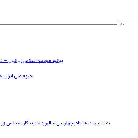
بیانیه مجامع اسلامی ایرانیان 
جبهه ملی ایران-خا
به مناسبت هفتادوچهارمین سالروز: نمایندگان مجلس زار می‌زدند/ تهران در آتش؛ ۳۰ تیر