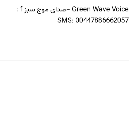
: f صدای موج سبز- Green Wave Voice
SMS: 00447886662057