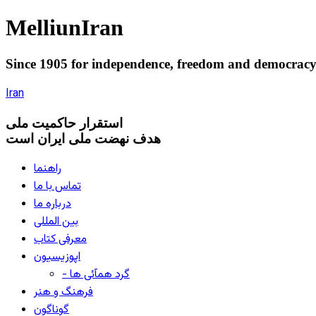
Melliun
Iran
Since 1905 for
independence
,
freedom
and
democrac
Iran
استقرار
حاکميت ملی
هدف نهضت ملی ایران است
راهنما
تماس با ما
درباره ما
بین المللی
معرفی کتاب
اپوزیسیون
- گرد همآئی ها
فرهنگ و هنر
گوناگون