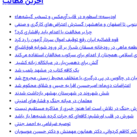
آخرین مطالب
«اودیسه»؛ اسطوره در قاب آی‌مکس و تسخیر گیشه‌ها
نوبی تا اصفهان و ماهشهر؛ گسترش اعتراض‌های کارگری و صنفی
چرا بر مخالفت با اعدام باید پافشاری کرد؟
قوه قضائیه ایران رفع توقیف اموال سردار آزمون را رد کرد
 اسلامی همچنان از اعدام برای سرکوب مخالفان استفاده می‌کند
آتش برای دهمین‌بار، در میانکاله زبانه کشید
یک کافه کتاب در مشهد پلمب شد
ان در چالوس در پی درگیری با متخلف محیط زیستی مجروح شد
اعتراضات دی‌ماه؛ امیرحسین افرا به حبس و شلاق محکوم شد
شش شهروند در شهرستان بهشهر بازداشت شدند
معلمان در میانه جنگ و فشارهای امنیتی
ترش جنگ در تلاش است اما هنوز خبری از مذاکره مستقیم نیست
شورش در قلب اورشلیم؛ کافه‌ای که جرات کرده شنبه‌ها باز باشد
توصیه ضرغامی به احمد جنتی
ی، دکتر کاظم کردوانی، دکتر همایون مهمنش و دکتر حسین موسویان