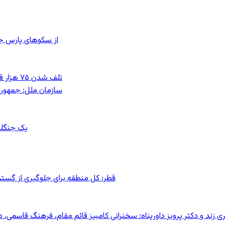
از سکوهای پارس ج
تلف شدن ۷۵ هزار قطعه ماهی در رودخانه مسقان شیراز بر اثر ورود شورابه فوق‌اشباع
سازمان ملل: جمهوری
یک جنگلب
قطر: کل منطقه برای جلوگیری از گس
کری زند و دکتر پرویز داورپناه: سخنرانی کامبیز قائم مقام، فرهنگ قاسم