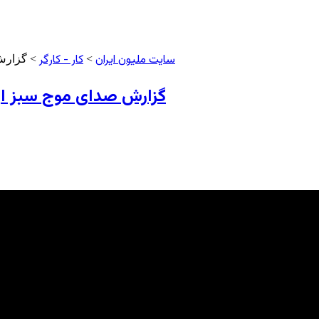
سایت ملیون ایران
کار - کارگر
>
> گزارش ص
گزارش صدای موج سبز از راهپی