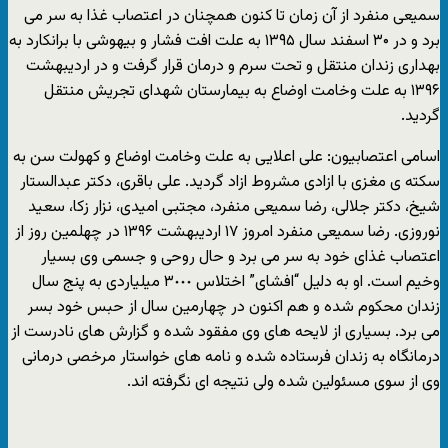
سمیعی منفرد از آن زمان تا کنون همچنان در اعتصاب غذا به سر می
برد و در ۳۰ اسفند سال ۱۳۹۵ به علت افت فشار و بیهوشی با برانکارد به
بهداری زندان منتقل و تحت سرم و درمان قرار گرفت و در اردیبهشت
۱۳۹۶ به علت وخامت اوضاع به بیمارستان شهدای تجریش منتقل
گردید.
اسامی اعتصابیون: علی اعلایی به علت وخامت اوضاع و کهولت سن به
سکته ی مغزی با ازادی مشروط ازاد گردید. علی باقری، دکتر عبدالستار
شیخ، دکتر جلالی، رضا سمیعی منفرد، مجتبی امیدی، نزار زکا، سعید
نوروزی. رضا سمیعی منفرد امروز ۱۷ اردیبهشت ۱۳۹۶ در چهلمین روز از
اعتصاب غذای خود به سر می برد و حال روحی و جسمی وی بسیار
وخیم است. او به دلیل “افشای” اختلاس ٣٠٠٠ میلیاردی به پنج سال
زندان محکوم شده و هم اکنون در چهارمین سال از حبس خود بسر
می برد. بسیاری از لایحه های وی مفقود شده و گزارش های نادرست از
درمانگاه به زندان فرستاده شده و نامه های خواستار مرخصی درمانی
وی از سوی مسئولین شده ولی نتیجه ای نگرفته اند.