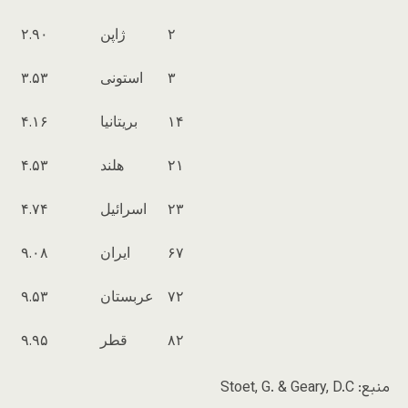
۲
ژاپن
۲.۹۰
۳
استونی
۳.۵۳
۱۴
بریتانیا
۴.۱۶
۲۱
هلند
۴.۵۳
۲۳
اسرائیل
۴.۷۴
۶۷
ایران
۹.۰۸
۷۲
عربستان
۹.۵۳
۸۲
قطر
۹.۹۵
منبع: Stoet, G. & Geary, D.C