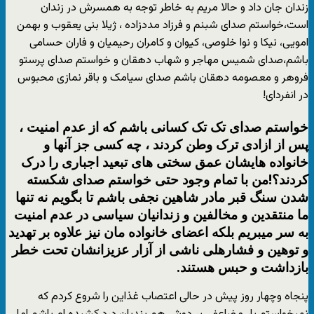
زندان جان داد و حالا مریم به خاطر توجه به همسرش در زندان
است،خواستم صدای شبنم و فرزاد مددزاده ، ژیلا بنی یعقوب و بهمن
امویی، نیکا و نوا خلوصی، کیوان و کامران رحیمیان و فاران حسامی
باشم،صدای شمیس مهاجر و شهاب دهقان و خواستم صدای پرستو
فروهر و معصومه دهقان باشم صدای سیامک و باقر نمازی محبوس
در انفردای!
خواستم صدای تک تک کسانی باشم که از عدم امنیت ،
پس از ازادی ترک وطن کردند ، چه کسی جز آنها و
خانواده هایشان عمق سختی های تبعید اجباری را درک
کردند؟!من با تمام وجود حتی خواستم صدای شکسته
شدن سنگ قبر مادر شاهین نجفی باشم تا بگویم نه تنها
ما منتقدین و مخالفین و زندانیان سیاسی در عدم امنیت
به سر میبریم بلکه اعضای خانواده مان نیز علاوه بر تهدید
و توهین و فشارهلی ناشی از آزار عزیزانشان تحت خطر
بازداشت و حبس هستند.
پنجاه وچهار روز پیش در حالی اعتصاب غذاین را شروع کردم که