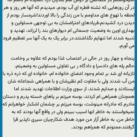
نمیخواستم بار مضاعفی بر دوش هم بندیان درد کشیده ام باشم اما
در آن روزهایی که تشنه قطره ای آب بودم، میدیدم که آنها هر روز و هر
لحظه با تهوع های مداومم با من زندگی را بالا اوردند!شرمسار بودم از
دیدن درد کشیدنم،فریادهای اعتراضشان به بی توجهی مسئولین و
بهداری اوین به وضعیت جسمانی ام دیوارهای بند را لرزاند، تهدید و
تنبیه شدند اما تنهایم نگذاشتند،در برابر یک به یک آنها سر تعظیم فرود
می آورم.
پنجاه و چهار روز در حالی در اعتصاب غذا بودم که علاوه بر وخامت
حالم پله های دادسرا و دادگاه ر بی تفاوتی مسئولین به وضعیتم،
تازیانه ای شد بر تمام وجود اعضای خانواده ام، خانواده ای که ذره ذره با
من آب شدند ولی با مقاوت کم نظیرشان و با همراهی شجاعانه شان
ایستادند و صدایم شدند، از سوی وزارت اطلاعات تهدید شدند اما
همچنان همراهی ام کردند، بوسه میزنم بر پاهای خسته پدرم و دستان
مادرم که مادرانه مینوشت، بوسه میزنم بر چشمان اشکبار خواهرانم که
نمیخواستند به خاطر انها اسیب ببینم ولی در واقع آنها بودند که به
خاطر من، به خاطر آزار من مورد هدف شکارچیان سیری ناپذیر قرا
گرفتند،ممنونم که همراهم بودند.