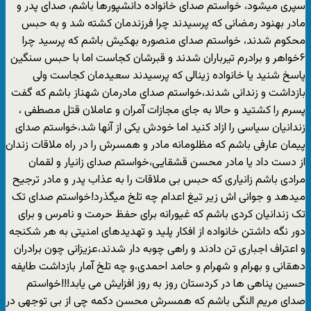
سپری میشود، خواستم صدای خانواده دانشپورها باشم، صدای پدر و
مادر بهنود رمضانی که پرسیدند چرا فرزندمان کشته شد و به حبس
محکوم شدند، خواستم صدای منصوره بهکیش باشم که پرسید چرا
۶خواهر و برادرم تیرباران شدند و قبرشان کجاست اما با حبس سنگین
پاسخ شنید یا خانواده زینالی که پرسیدند سعیدمان کجاست ولی
بازداشت و زندانی شدند،خواستم صدای مادرمان شهناز باشم که گفت
پسرم را کشتید و حالا به جای مجازات آمران و عاملان قتل مصطفی ،
زندانیان سیاسی را ازاد کنید اما خودش یکی از آنها شد،خواستم صدای
پیمان عارفی باشم که مظلومانه مادر و همسرش را در راه ملاقات زندان
از دست داد یا مادر محسن قشقایی،خواستم صدای زانیار و لقمان
مرادی باشم زانیاری که حبس بی ملاقات را به عذاب پدر و مادر ترجیح
میدهد و جوانی اش زیر تیغ اعدام چه تلخ میگذرد!خواستم صدای تک
تک زندانیان کردی باشم که غیورانه برای حفظ حرمت و نامرس و برای
دور نگه داشتن خانواده از افکار پلید و تهدیدهای امنیتی به هر شکنجه
و اعتراف اجباری تن دادند و راهی چوبه دار شدند،عزیزانی چون برادران
دهقانی و بهرام و شهرام و حامد احمدی،و چه تلخ آمار بازداشت طایفه
حسین پناهی ها در کردستان روز به روز افزایش می یابد!!!خواستم
صدای مریم النگی باشم که همسرش محسن دکمه چی از بی توجهی در