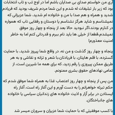
آری من خواستم صدای بی صدایان باشم اما در اوج تب و تاب انتخابات
بود که زیر بار تبلیغات له شدم و این شما مردم شریف بودید که فریادم
شدید و همراه و هم صدا با من و خانواده ام شدید، شما عزیزانی که
نمیشناسم و شاید هرگز نشناسم یا دوستان و رفقایی ناب که همواره
در کنارم بودند،اگر نبودید حالا بعد از پنجاه و چهار روز موفق
نمیشدم،قطعا از خیلی ها باید نام ببرم و قدردانی کنم اما به خاطر
امنیت معذورم!
پنجاه و چهار روز گذشت و من نه، در واقع شما پیروز شدید، با حمایت
گسترده، با قلم هایتان، با فریادتان،با شعر و ترانه و نقاشی و به هر
طریق ممکن پیروزی را رقم زدید، که برای همه ما شیرین است، از
تمامی نهادهای حقوق بشری ممنونم.
من پس از پنجاه و چهار روز اعتصاب غذا به همراه شما موفق شدم که
حکم تبرئه خواهرانم را به دست آورم و این آغاز راه است، آغاز راه
ایستادن در برابر آزار و اذیت خانواده های زندانیان سیاسی یا خانواده
های جانباختگان.
با کسب موفقیتی که با حمایت شما عزیزان و سروران میسر شد