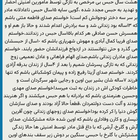
هشت سال حبس بی مرخصی به تازگی توسط مامورین امنیتی احضار
و تهدید به حبس مجدد شده ،گویی سایه ١۵سال حبس ناعادلانه مادر
بر سر سه دختر نوجوانش کم است! خواستم صدای فاطمه مثنی باشم
که ١٣ساله بود زندانی شد و سه برادرش اعدام شدند و حالا باز هم او و
همسرش حسن صادقی هر کدام با١۵سال حبس در زندانند،خواستم
صدای فریبا کمال آبادی و مهوش شهریاری باشم که ١٠سال از حبسشان
مى گذرد و حتی نتوانستند در ازدواج فرزندانشان حضور یابند، خواستم
صدای مادران زندانی باشم،صدای الهام فراهانی و عادل نعمیمى زوج
زندانی که به تازگی پسرشان شمیم را بعد از ۴سال از زندان بدرقه آزادی
کردند. خواستم صدای آزیتا رفیع زاده و پیمان کوشکباغی باشم که تنها
فرزند ٧ساله شان بشیر بین اوین و رجایی شهر سرگردان است و
خاطرات کودکی اش در زندان به ثبت میرسد!خواستم صدای مهدی
وحسین هنرمندی باشم که برادرانه با هم حبس میکشند و اگر هنربند
بودند و آلت دست دولتمردان ،قطعاً حالا آزاد بودند و صدای سازشان
گوش دنیا را کر کرده بود!خواستم صدای زوجهای زندانی چون آفرین
نیساری و کارن وفاداری باشم که اوین شده خانه مشترکشان، صدای
آرش و گلرخ، آرشی که با داغ قتل مادر توسط امنیتی ها حالا زندگی
مشترکش با گلرخ با حبسی سنگین بر دوش زیر سقف بندهای اوین