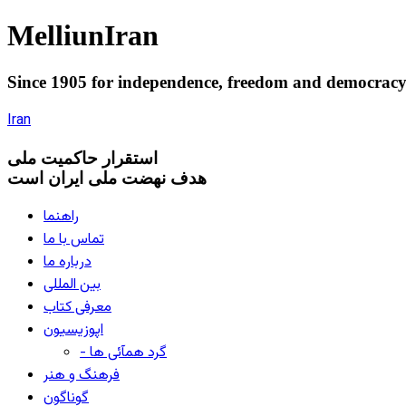
Melliun
Iran
Since 1905 for
independence
,
freedom
and
democrac
Iran
استقرار
حاکميت ملی
هدف نهضت ملی ایران است
راهنما
تماس با ما
درباره ما
بین المللی
معرفی کتاب
اپوزیسیون
- گرد همآئی ها
فرهنگ و هنر
گوناگون