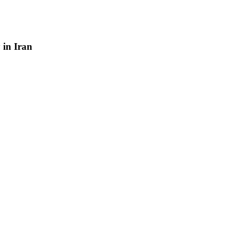
y
in
Iran