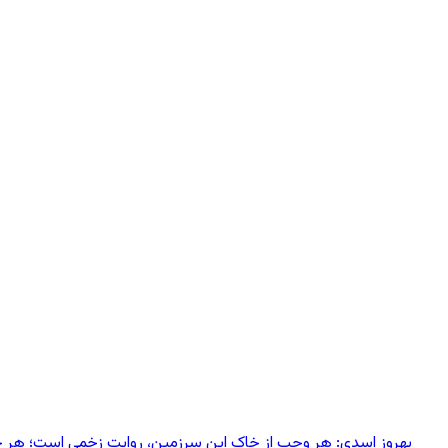
بهروز اسدی: هر وجب از خاک‌ این سرزمین، روایت زخمی است؛ هر خانه‌