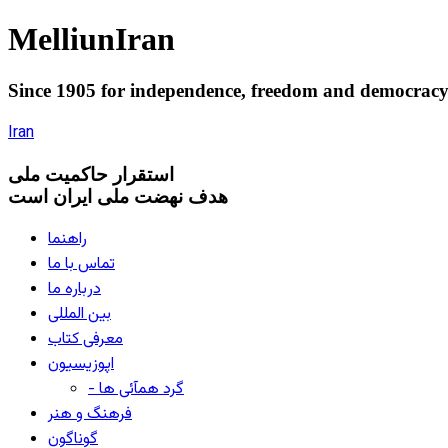
Melliun
Iran
Since 1905 for
independence
,
freedom
and
democrac
Iran
استقرار
حاکميت ملی
هدف نهضت ملی ایران است
راهنما
تماس با ما
درباره ما
بین المللی
معرفی کتاب
اپوزیسیون
- گرد همآئی ها
فرهنگ و هنر
گوناگون