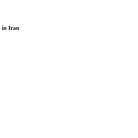
y
in
Iran