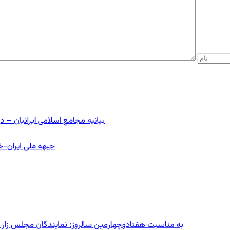
بیانیه مجامع اسلامی ایرانیان 
جبهه ملی ایران-خا
به مناسبت هفتادوچهارمین سالروز: نمایندگان مجلس زار می‌زدند/ تهران در آتش؛ ۳۰ تیر