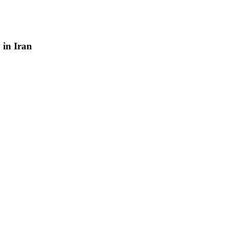
y
in
Iran