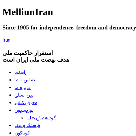
Melliun
Iran
Since 1905 for
independence
,
freedom
and
democrac
Iran
استقرار
حاکميت ملی
هدف نهضت ملی ایران است
راهنما
تماس با ما
درباره ما
بین المللی
معرفی کتاب
اپوزیسیون
- گرد همآئی ها
فرهنگ و هنر
گوناگون