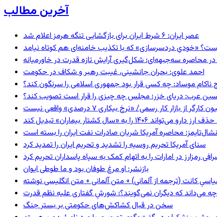
آخرین مطالب
عصر ایران: ۶ شرط ایران برای بازگشایی تنگه هرمز اعلام شد
ست؟ «خودیِ دردسرسازی» که با تکذیب خامنه‌ای هم کوتاه نیامد
در محاصره سه‌جبهه‌ای؛ شکل‌گیری آرایش تازه قدرت در خاورمیانه
احمد علوی: بحران جانشینی، غیبت رهبر و شکاف در حکومت
 ناکام موساد: چه کسی قرار بود جمهوری اسلامی را سرنگون کند؟
ین عرب: دریای خزر؛ مجلس چه چیزی را قرار است تصویب کند؟
گر از بازار کار رسمی/ «نرخ بیکاری ۷ درصدی» واقعی نیست
ا به «سال کشتار بیماران» تبدیل کند
شال‌تایمز: محاصره آمریکا شریان صادرات نفت ایران را بسته است
سنای آمریکا تحریم روسیه را تشدید و تحریم ایران را تمدید کرد
فی رمزارز در امارات را به اتهام کمک به سپاه پاسداران تحریم کرد
بازنشر: او مرغ طوفان بود و ما طوطی ایوان
اسیِ کانت (ترجمه از آلمانی) + متن آلمانی + متن انگلیسی نوشته
چه می‌داند که دیگران نمی‌گویند؟؛ شورشِ گفتاری علیه نظم قدرت
سخن در قبال کشاکش‌های حکومتی بر بستر جنگ