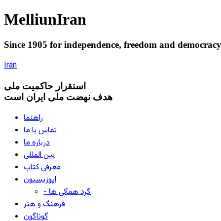
Melliun
Iran
Since 1905 for
independence
,
freedom
and
democrac
Iran
استقرار
حاکميت ملی
هدف نهضت ملی ایران است
راهنما
تماس با ما
درباره ما
بین المللی
معرفی کتاب
اپوزیسیون
- گرد همآئی ها
فرهنگ و هنر
گوناگون