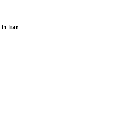
y
in
Iran