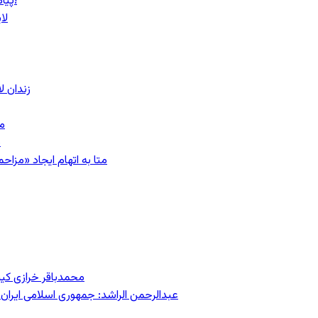
پیام روشن پزشکیان در گفت‌و‌گوی تصویری با مرد نامرئی: من هستم!
لا
زندان 
مشهد؛ ۲۰
ب
متا به اتهام ایجاد «مزاحمت عمومی»
محمدباقر خرازی کی
عبدالرحمن الراشد: جمهوری اسلامی ایران 