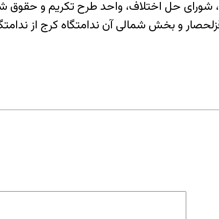
، ۷ واحد ملاقات، ۱۴ واحد ستادی، شورای حل اختلاف، واحد طرح 
لحصار و بخش شمالی آن ندامتگاه کرج از ندامتگا