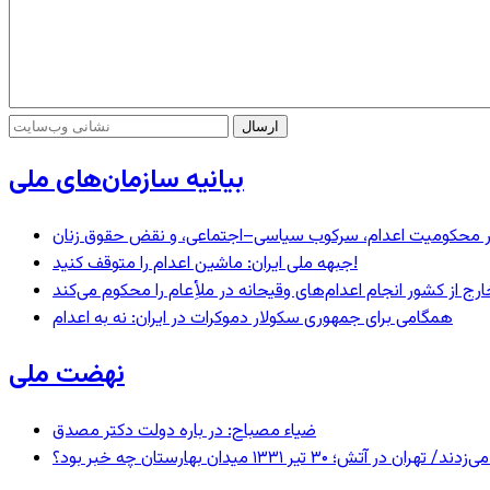
بیانیه سازمان‌های ملی
– در محکومیت اعدام، سرکوب سیاسی–اجتماعی، و نقض حقوق زنان
جبهه ملی ایران: ماشین اعدام را متوقف کنید!
رج از کشور انجام اعدام‌های وقیحانه در ملأِعام را محکوم می‌کند
همگامی برای جمهوری سکولار دموکرات در ایران: نه به اعدام
نهضت ملی
ضیاء مصباح: در باره دولت دکتر مصدق
 ۱۳۳۱ میدان بهارستان چه خبر بود؟