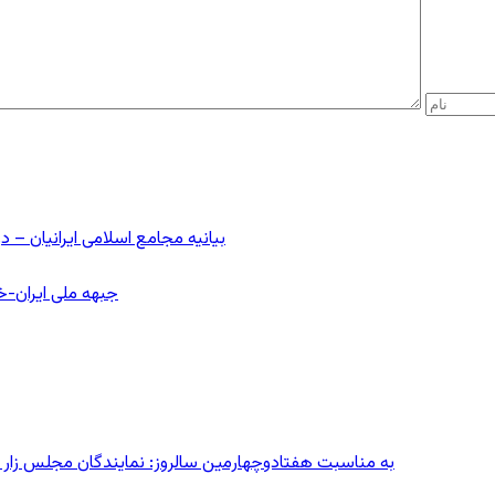
بیانیه مجامع اسلامی ایرانیان 
جبهه ملی ایران-خا
به مناسبت هفتادوچهارمین سالروز: نمایندگان مجلس زار می‌زدند/ تهران در آتش؛ ۳۰ تیر