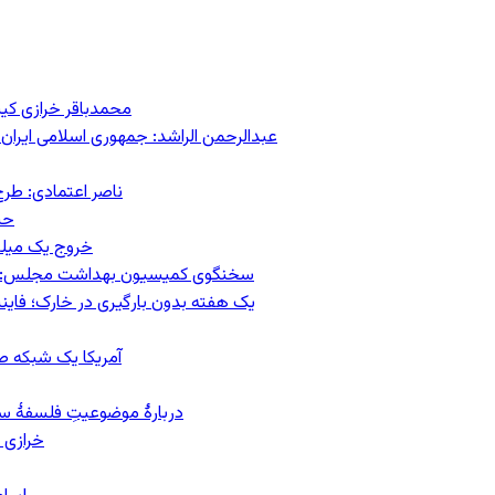
محمدباقر خرازی کی
عبدالرحمن الراشد: جمهوری اسلامی ایران 
ناصر اعتمادی: طرح
حس
خروج یک میلیون کار
سخنگوی کمیسیون بهداشت مجلس: حذف ارز دارو می‌تواند ۱۴۰۶ ر
یک هفته بدون بارگیری در خارک؛ فاینن
آمریکا یک شبکه صرا
دربارهٔ موضوعیتِ فلسفهٔ سی
خرازی 