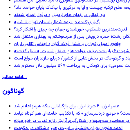
یحه صلح ترکیه چیست و آیا به درگیری با پ‌ک‌ک پایان خواهد داد؟
دو زندانی در زندان های اردبیل و دزفول اعدام شدند
رگبار پراکنده در نیمه شمالی استان تهران تا شنبه
قدرت‌مندترین تلسکوپ خورشیدی جهان چه چیزی را آشکار کرد؟
لاکان رشت؛ حمزه درویش پس از ضرب‌وشتم به بهداری منتقل شد
چاقوی اصیل زنجان زیر فشار فولاد گران و اجناس تقلبی ارزان
 برابر شدن پلمب واحدهای صنفی نسبت به سال گذشته
اد و گردوخاک در بخش‌هایی از کشور/ دریای مازندران مواج است
 برای کودکان به پرداخت ۵۶۷ میلیون دلار محکوم شد
ادامه مطالب...
گوناگون
عصر ایران: ۶ شرط ایران برای بازگشایی تنگه هرمز اعلام شد
ست؟ «خودیِ دردسرسازی» که با تکذیب خامنه‌ای هم کوتاه نیامد
در محاصره سه‌جبهه‌ای؛ شکل‌گیری آرایش تازه قدرت در خاورمیانه
احمد علوی: بحران جانشینی، غیبت رهبر و شکاف در حکومت