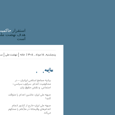
استقرار
حاکميت
هدف نهضت ملی 
است
پنجشنبه, ۱۵ مرداد , ۱۴۰۵ |
خانه
نهضت ملی
ساز
بیانیه
سازمان‌های
ملی
بیانیه مجامع اسلامی ایرانیان – در
محکومیت اعدام، سرکوب سیاسی–
اجتماعی، و نقض حقوق زنان
جبهه ملی ایران: ماشین اعدام را متوقف
کنید!
جبهه ملی ایران-خارج از کشور انجام
اعدام‌های وقیحانه در ملأِعام را محکوم
می‌کند