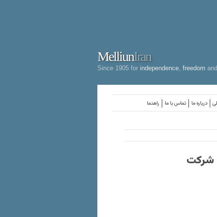
Melliun
Iran
Since 1905 for
independence
,
freedom
an
لی
درباره ما
تماس با ما
راهنما
ه شرکت