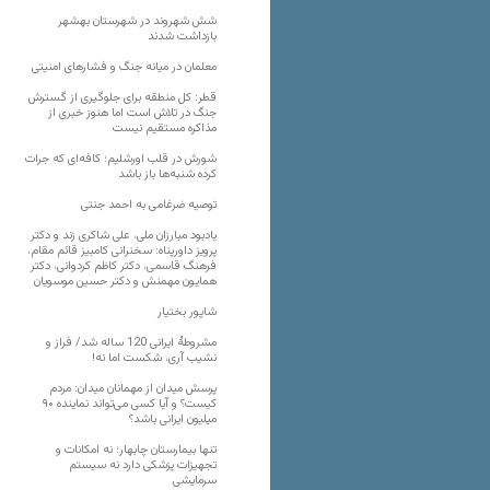
شش شهروند در شهرستان بهشهر
بازداشت شدند
معلمان در میانه جنگ و فشارهای امنیتی
قطر: کل منطقه برای جلوگیری از گسترش
جنگ در تلاش است اما هنوز خبری از
مذاکره مستقیم نیست
شورش در قلب اورشلیم؛ کافه‌ای که جرات
کرده شنبه‌ها باز باشد
توصیه ضرغامی به احمد جنتی
یادبود مبارزان ملی، علی شاکری زند و دکتر
پرویز داورپناه: سخنرانی کامبیز قائم مقام،
فرهنگ قاسمی، دکتر کاظم کردوانی، دکتر
همایون مهمنش و دکتر حسین موسویان
شاپور بختیار
مشروطۀ ایرانی 120 ساله شد/ فراز و
نشیب آری، شکست اما نه!
پرسش میدان از مهمانان میدان: مردم
کیست؟ و آیا کسی می‌تواند نماینده ۹۰
میلیون ایرانی باشد؟
تنها بیمارستان چابهار؛ نه امکانات و
تجهیزات پزشکی دارد نه سیستم
سرمایشی