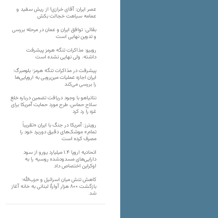
عصر ایران: آقای خرازی! از ریش سفید و
عمامه سیاهت خجالت بکش
بقائی: توافق ایران و عمان در مرحله بررسی
و تدوین نهایی است
روبیو: مذاکرات تنگه هرمز پیشرفت
داشته، ولی نهایی نشده است
پیشرفت در مذاکرات تنگه هرمز؛ بلومبرگ:
ایران اجازه عملیات مین‌روبی به اروپایی‌ها
را بررسی می‌کند
نتانیاهو با وجود دریافت تضمین درباره خلع
سلاح حماس، طرح مورد حمایت آمریکا برای
غزه را رد کرد
رویترز: آمریکا در جنگ با ایران «تقریباً
تمام» موشک‌های دقیق دوربرد خود را
مصرف کرده است
اتحادیه اروپا ۱.۴ میلیارد یورو از سود
دارایی‌های مسدودشده روسیه را به
اوکراین ‏اختصاص داد
کاهش تنش میان اسرائیل و حزب‌الله؛
بازگشت ۸۰۰ هزار آوارۀ لبنانی به خانه‌ آغاز
شد