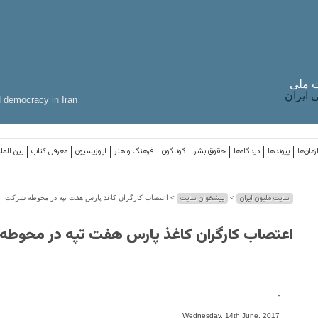
 ملی
ایران
d
democracy
in
Iran
مان‌ها
پیوندها
دیدگاه‌ها
حقوق بشر
گوناگون
فرهنگ و هنر
اپوزیسیون
معرفی کتاب
بین المل
سایت ملیون ایران
پیشخوان سایت
>
> اعتصاب کارگران کاغذ پارس هفت تپه در محوطه شرکت
اعتصاب کارگران کاغذ پارس هفت تپه در محوط
-
Wednesday, 14th June, 2017