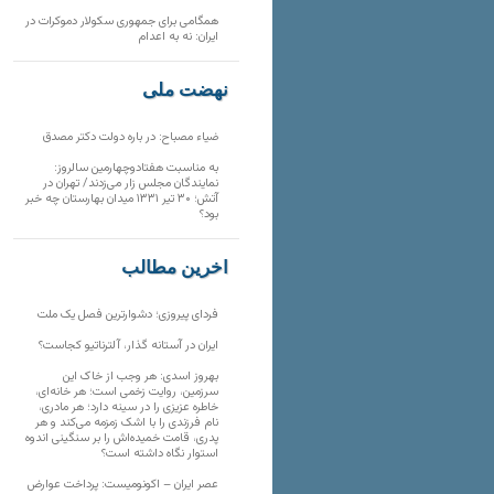
همگامی برای جمهوری سکولار دموکرات در
ایران: نه به اعدام
نهضت ملی
ضیاء مصباح: در باره دولت دکتر مصدق
به مناسبت هفتادوچهارمین سالروز:
نمایندگان مجلس زار می‌زدند/ تهران در
آتش؛ ۳۰ تیر ۱۳۳۱ میدان بهارستان چه خبر
بود؟
آخرین مطالب
فردای پیروزی؛ دشوارترین فصل یک ملت
ایران در آستانه گذار، آلترناتیو کجاست؟
بهروز اسدی: هر وجب از خاک‌ این
سرزمین، روایت زخمی است؛ هر خانه‌ای،
خاطره عزیزی را در سینه دارد؛ هر مادری،
نام فرزندی را با اشک زمزمه می‌کند و هر
پدری، قامت خمیده‌اش را بر سنگینی اندوه
استوار نگاه داشته است؟
عصر ایران – اکونومیست: پرداخت عوارض