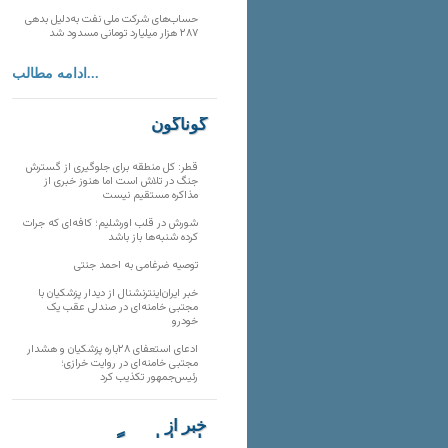
حساب‌های شرکت ملی نفت به‌دلیل بدهی
۲۸۷ هزار میلیارد تومانی مسدود شد
ادامه مطالب...
گوناگون
قطر: کل منطقه برای جلوگیری از گسترش
جنگ در تلاش است اما هنوز خبری از
مذاکره مستقیم نیست
شورش در قلب اورشلیم؛ کافه‌ای که جرات
کرده شنبه‌ها باز باشد
توصیه ضرغامی به احمد جنتی
خبر ایران‌اینترنشنال از دیدار پزشکیان با
مجتبی خامنه‌ای در صندلی عقب یک
خودرو
ادعای استعفای ۲۸باره پزشکیان و هشدار
مجتبی خامنه‌ای در روایت خرازی؛
رئیس‌جمهور تکذیب کرد
خبر از
تارنماهای دیگر