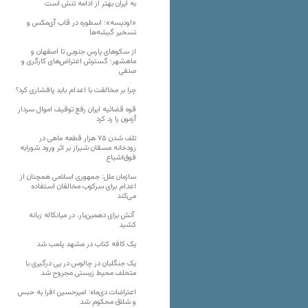
به ایران بهتر از ادامه تنش است
«اودیسه»؛ اسطوره در قاب آی‌مکس و
تسخیر گیشه‌ها
از سکوهای پارس جنوبی تا اصفهان و
ماهشهر؛ گسترش اعتراض‌های کارگری و
صنفی
چرا بر مخالفت با اعدام باید پافشاری کرد؟
قوه قضائیه ایران رفع توقیف اموال سردار
آزمون را رد کرد
تلف شدن ۷۵ هزار قطعه ماهی در
رودخانه مسقان شیراز بر اثر ورود شورابه
فوق‌اشباع
سازمان ملل: جمهوری اسلامی همچنان از
اعدام برای سرکوب مخالفان استفاده
می‌کند
آتش برای دهمین‌بار، در میانکاله زبانه
کشید
یک کافه کتاب در مشهد پلمب شد
یک جنگلبان در چالوس در پی درگیری با
متخلف محیط زیستی مجروح شد
اعتراضات دی‌ماه؛ امیرحسین افرا به حبس
و شلاق محکوم شد