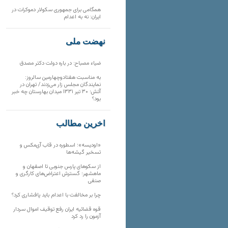
همگامی برای جمهوری سکولار دموکرات در
ایران: نه به اعدام
نهضت ملی
ضیاء مصباح: در باره دولت دکتر مصدق
به مناسبت هفتادوچهارمین سالروز:
نمایندگان مجلس زار می‌زدند/ تهران در
آتش؛ ۳۰ تیر ۱۳۳۱ میدان بهارستان چه خبر
بود؟
آخرین مطالب
«اودیسه»؛ اسطوره در قاب آی‌مکس و
تسخیر گیشه‌ها
از سکوهای پارس جنوبی تا اصفهان و
ماهشهر؛ گسترش اعتراض‌های کارگری و
صنفی
چرا بر مخالفت با اعدام باید پافشاری کرد؟
قوه قضائیه ایران رفع توقیف اموال سردار
آزمون را رد کرد