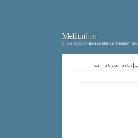
Melliun
Iran
Since 1905 for
independence
,
freedom
an
لی
درباره ما
تماس با ما
راهنما