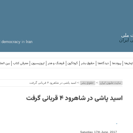
 ملی
ایران
d
democracy
in
Iran
مان‌ها
پیوندها
دیدگاه‌ها
حقوق بشر
گوناگون
فرهنگ و هنر
اپوزیسیون
معرفی کتاب
بین المل
سایت ملیون ایران
حقوق بشر
>
> اسید پاشی در شاهرود ۴ قربانی گرفت
اسید پاشی در شاهرود ۴ قربانی گرفت
-
Saturday, 17th June, 2017