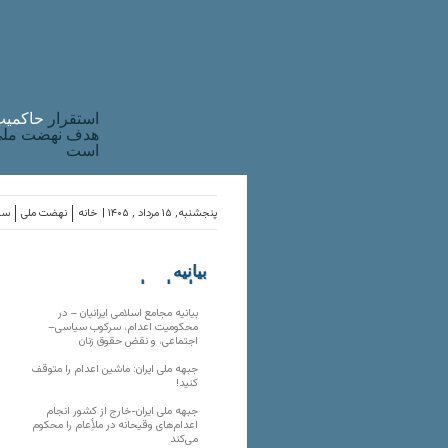
استقرار
حاکميت
هدف نهضت ملی 
است
پنجشنبه, ۱۵ مرداد , ۱۴۰۵ |
خانه
نهضت ملی
ساز
بیانیه
سازمان‌های
ملی
بیانیه مجامع اسلامی ایرانیان – در
محکومیت اعدام، سرکوب سیاسی–
اجتماعی، و نقض حقوق زنان
جبهه ملی ایران: ماشین اعدام را متوقف
کنید!
جبهه ملی ایران-خارج از کشور انجام
اعدام‌های وقیحانه در ملأِعام را محکوم
می‌کند