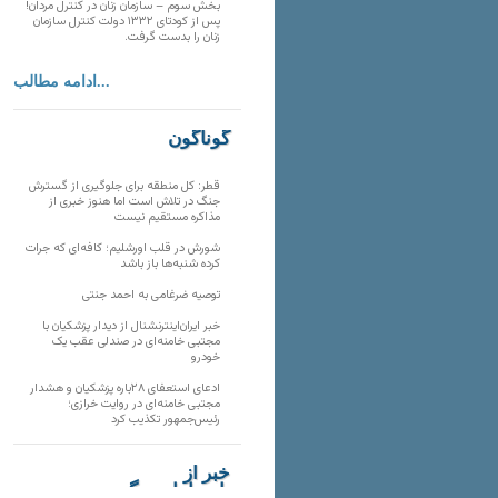
بخش سوم – سازمان زنان در کنترل مردان!
پس از کودتای ۱۳۳۲ دولت کنترل سازمان
زنان را بدست گرفت.
ادامه مطالب...
گوناگون
قطر: کل منطقه برای جلوگیری از گسترش
جنگ در تلاش است اما هنوز خبری از
مذاکره مستقیم نیست
شورش در قلب اورشلیم؛ کافه‌ای که جرات
کرده شنبه‌ها باز باشد
توصیه ضرغامی به احمد جنتی
خبر ایران‌اینترنشنال از دیدار پزشکیان با
مجتبی خامنه‌ای در صندلی عقب یک
خودرو
ادعای استعفای ۲۸باره پزشکیان و هشدار
مجتبی خامنه‌ای در روایت خرازی؛
رئیس‌جمهور تکذیب کرد
خبر از
تارنماهای دیگر