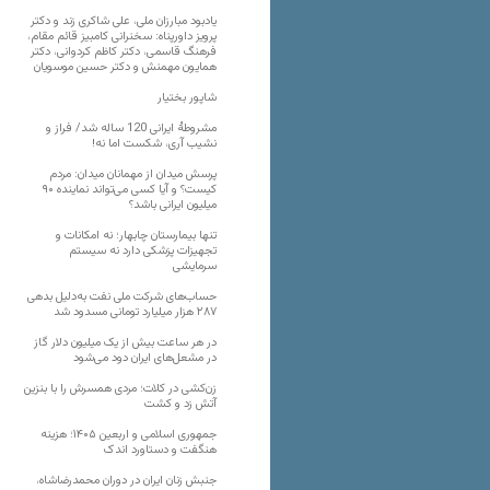
یادبود مبارزان ملی، علی شاکری زند و دکتر
پرویز داورپناه: سخنرانی کامبیز قائم مقام،
فرهنگ قاسمی، دکتر کاظم کردوانی، دکتر
همایون مهمنش و دکتر حسین موسویان
شاپور بختیار
مشروطۀ ایرانی 120 ساله شد/ فراز و
نشیب آری، شکست اما نه!
پرسش میدان از مهمانان میدان: مردم
کیست؟ و آیا کسی می‌تواند نماینده ۹۰
میلیون ایرانی باشد؟
تنها بیمارستان چابهار؛ نه امکانات و
تجهیزات پزشکی دارد نه سیستم
سرمایشی
حساب‌های شرکت ملی نفت به‌دلیل بدهی
۲۸۷ هزار میلیارد تومانی مسدود شد
در هر ساعت بیش از یک میلیون دلار گاز
در مشعل‌های ایران دود می‌شود
زن‌کشی در کلات؛ مردی همسرش را با بنزین
آتش زد و کشت
جمهوری اسلامی و اربعین ۱۴۰۵؛ هزینه
هنگفت و دستاورد اندک
جنبش زنان ایران در دوران محمدرضاشاه،