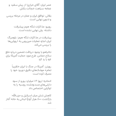
عصر ایران: آقای خرازی! از ریش سفید و
عمامه سیاهت خجالت بکش
بقائی: توافق ایران و عمان در مرحله بررسی
و تدوین نهایی است
روبیو: مذاکرات تنگه هرمز پیشرفت
داشته، ولی نهایی نشده است
پیشرفت در مذاکرات تنگه هرمز؛ بلومبرگ:
ایران اجازه عملیات مین‌روبی به اروپایی‌ها
را بررسی می‌کند
نتانیاهو با وجود دریافت تضمین درباره خلع
سلاح حماس، طرح مورد حمایت آمریکا برای
غزه را رد کرد
رویترز: آمریکا در جنگ با ایران «تقریباً
تمام» موشک‌های دقیق دوربرد خود را
مصرف کرده است
اتحادیه اروپا ۱.۴ میلیارد یورو از سود
دارایی‌های مسدودشده روسیه را به
اوکراین ‏اختصاص داد
کاهش تنش میان اسرائیل و حزب‌الله؛
بازگشت ۸۰۰ هزار آوارۀ لبنانی به خانه‌ آغاز
شد