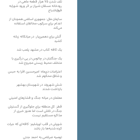
تلف شدن ۷۵ هزار قطعه ماهی در
رودخانه مسقان شیراز بر اثر ورود شورابه
فوق‌اشباع
سازمان ملل: جمهوری اسلامی همچنان از
اعدام برای سرکوب مخالفان استفاده
می‌کند
آتش برای دهمین‌بار، در میانکاله زبانه
کشید
یک کافه کتاب در مشهد پلمب شد
یک جنگلبان در چالوس در پی درگیری با
متخلف محیط زیستی مجروح شد
اعتراضات دی‌ماه؛ امیرحسین افرا به حبس
و شلاق محکوم شد
شش شهروند در شهرستان بهشهر
بازداشت شدند
معلمان در میانه جنگ و فشارهای امنیتی
قطر: کل منطقه برای جلوگیری از گسترش
جنگ در تلاش است اما هنوز خبری از
مذاکره مستقیم نیست
شورش در قلب اورشلیم؛ کافه‌ای که جرات
کرده شنبه‌ها باز باشد
توصیه ضرغامی به احمد جنتی