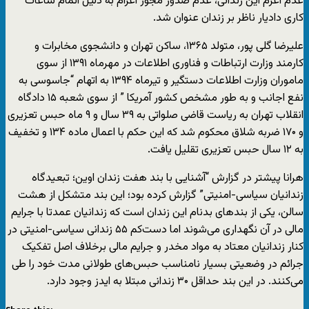
عدم اعزم این زندانی، عدم صدور مجوز اعزام به دلیل اتمام ساعات
کاری دادیار ناظر بر زندان عنوان شد.
علیرضا گلی پور، متولد ۱۳۶۵، ساکن تهران و دانشجوی مخابرات و
کارمند وزارت ارتباطات و فناوری اطلاعات در مهرماه ۱۳۹۱ از سوی
ماموران وزارت اطلاعات دستگیر و تیرماه ۱۳۹۴ به اتهام “جاسوسی به
نفع اجانب و به طور مشخص کشور آمریکا ” از سوی شعبه ۱۵ دادگاه
انقلاب تهران به ریاست قاضی صلواتی به ۳۹ سال و ۹ ماه حبس تعزیری
و ۱۷۰ ضربه شلاق محکوم شد که این حکم با اعمال ماده ١٣۴ و تخفیف
به ۱۲ سال حبس تعزیری تقلیل یافت.
هرانا پیشتر در گزارش “آشنایی با بند‌ هفت زندان‌ اوین؛ تبعیدگاه
زندانیان سیاسی-امنیتی” گزارش کرده بود؛ این بند متشکل از هشت
سالن، یکی از بندهای بدنام این زندان است که زندانیان عمدتا با جرایم
مالی در آن نگهداری می‌شوند اما دست‌کم ۵۵ زندانی سیاسی-امنیتی در
کنار زندانیان معتاد به مواد مخدر و جرایم مالی برخلاف اصل تفکیک
جرائم در وضعیتی بسیار نامناسب حبس‌های طولانی مدت خود را طی
می‌کنند. در این بند حداقل ۳۰ زندانی مبتلا به ایدز وجود دارد.