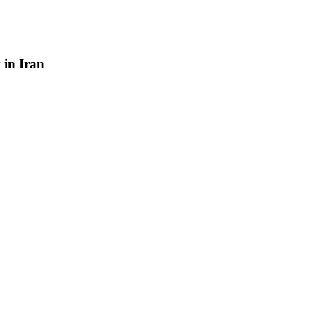
y
in
Iran