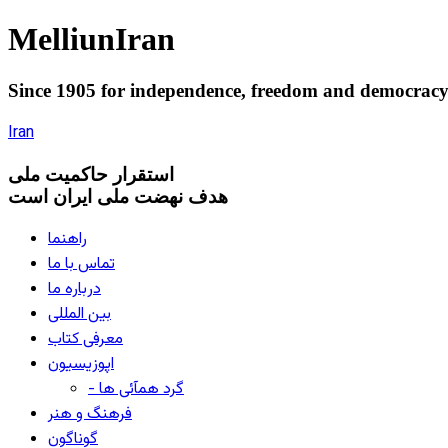
Melliun
Iran
Since 1905 for
independence
,
freedom
and
democrac
Iran
استقرار
حاکميت ملی
هدف نهضت ملی ایران است
راهنما
تماس با ما
درباره ما
بین المللی
معرفی کتاب
اپوزیسیون
- گرد همآئی ها
فرهنگ و هنر
گوناگون