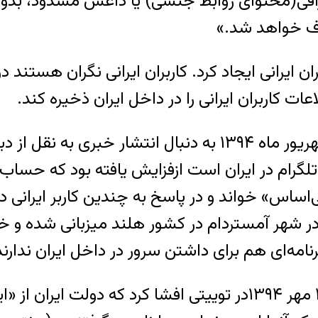
رافی(محتوای روابط جنسی) یا داعش مسدود، بدون 
ان ایرانی ایجاد کرد. کاربران ایرانی نگران هستند 
عات کاربران ایرانی را در داخل ایران ذخیره کند.
فشار‌ها به تلگرام برای پذیرفتن شرایط ایران در شهریور ماه ۴
 اپلیکیشن تلگرام در ایران است ازفزایش یافته بود که
ان ایرانی درباره این خبر، این ادعا را «۱۰۰۰٪ بی‌اساس» خواند و در پاسخ 
یی در شهر آمستردام در کشور هلند میزبانی شده و
نامه‌ای هم برای داشتن سرور در داخل ایران ندارند
پاول دوروف، مدیرعامل شرکت تلگرام در تاریخ ۲۸ مهر ۱۳۹۴در تویی