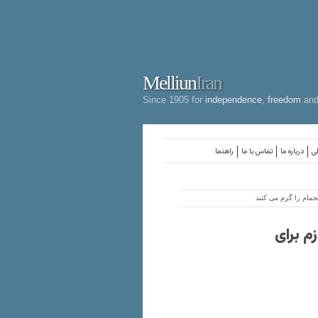
Melliun
Iran
Since 1905 for
independence
,
freedom
an
لی
درباره ما
تماس با ما
راهنما
حمام را گرم می کنند
زم برای