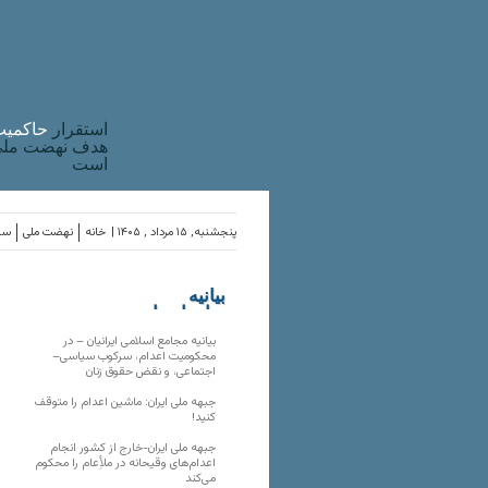
استقرار
حاکميت
هدف نهضت ملی 
است
پنجشنبه, ۱۵ مرداد , ۱۴۰۵ |
خانه
نهضت ملی
ساز
بیانیه
سازمان‌های
ملی
بیانیه مجامع اسلامی ایرانیان – در
محکومیت اعدام، سرکوب سیاسی–
اجتماعی، و نقض حقوق زنان
جبهه ملی ایران: ماشین اعدام را متوقف
کنید!
جبهه ملی ایران-خارج از کشور انجام
اعدام‌های وقیحانه در ملأِعام را محکوم
می‌کند