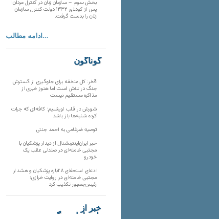
بخش سوم – سازمان زنان در کنترل مردان!
پس از کودتای ۱۳۳۲ دولت کنترل سازمان
زنان را بدست گرفت.
ادامه مطالب...
گوناگون
قطر: کل منطقه برای جلوگیری از گسترش
جنگ در تلاش است اما هنوز خبری از
مذاکره مستقیم نیست
شورش در قلب اورشلیم؛ کافه‌ای که جرات
کرده شنبه‌ها باز باشد
توصیه ضرغامی به احمد جنتی
خبر ایران‌اینترنشنال از دیدار پزشکیان با
مجتبی خامنه‌ای در صندلی عقب یک
خودرو
ادعای استعفای ۲۸باره پزشکیان و هشدار
مجتبی خامنه‌ای در روایت خرازی؛
رئیس‌جمهور تکذیب کرد
خبر از
تارنماهای دیگر