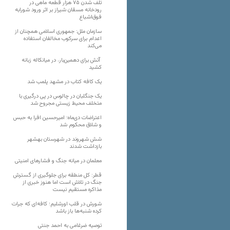
تلف شدن ۷۵ هزار قطعه ماهی در
رودخانه مسقان شیراز بر اثر ورود شورابه
فوق‌اشباع
سازمان ملل: جمهوری اسلامی همچنان از
اعدام برای سرکوب مخالفان استفاده
می‌کند
آتش برای دهمین‌بار، در میانکاله زبانه
کشید
یک کافه کتاب در مشهد پلمب شد
یک جنگلبان در چالوس در پی درگیری با
متخلف محیط زیستی مجروح شد
اعتراضات دی‌ماه؛ امیرحسین افرا به حبس
و شلاق محکوم شد
شش شهروند در شهرستان بهشهر
بازداشت شدند
معلمان در میانه جنگ و فشارهای امنیتی
قطر: کل منطقه برای جلوگیری از گسترش
جنگ در تلاش است اما هنوز خبری از
مذاکره مستقیم نیست
شورش در قلب اورشلیم؛ کافه‌ای که جرات
کرده شنبه‌ها باز باشد
توصیه ضرغامی به احمد جنتی