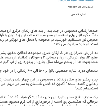
مجموعه فعالان حقوق بشر در ایران
Monday, 3rd July, 2017
اندازه قلم متن
صدها زندانی محبوس در چند بند از بند های زندان مرکزی ارومیه
به آب گرم لازم برای استحمام محروم مانده اند، این زندانیان با ق
معرض نور مستقیم خورشید در محوطه یا محل های نورگیر در زندان 
استحام خود مبادرت می کنند.
به گزارش خبرگزاری هرانا، ارگان خبری مجموعه فعالان حقوق بشر د
های ۱۲، روان درمانی ۱، روان درمانی ۲ و جوانان 
محدودیت ها، از پنجم تیرماه سال جاری از برخورداری از آب گرم 
بندهای مورد اشاره جمعیتی بالغ بر ۵۰۰ الی ۶۰۰ زندانی را در خود جای داده اند.
پیرو پیگیر های مکرر زندانیان محبوس در این چهار بند، ریاست زند
زندانیان گفته است: ” اکنون که فصل تابستان به سر می بریم، می تو
استحمام کنید”.
یک منبع مطلع ضمن تایید این خبر به گزارشگر هرانا گفت: “زندان
درحالی که هفتمین روز است از برخورداری از آب گرم محروم هستند