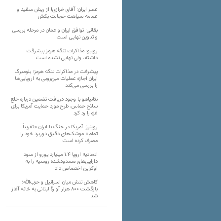
عصر ایران: آقای خرازی! از ریش سفید و
عمامه سیاهت خجالت بکش
بقائی: توافق ایران و عمان در مرحله بررسی
و تدوین نهایی است
روبیو: مذاکرات تنگه هرمز پیشرفت
داشته، ولی نهایی نشده است
پیشرفت در مذاکرات تنگه هرمز؛ بلومبرگ:
ایران اجازه عملیات مین‌روبی به اروپایی‌ها
را بررسی می‌کند
نتانیاهو با وجود دریافت تضمین درباره خلع
سلاح حماس، طرح مورد حمایت آمریکا برای
غزه را رد کرد
رویترز: آمریکا در جنگ با ایران «تقریباً
تمام» موشک‌های دقیق دوربرد خود را
مصرف کرده است
اتحادیه اروپا ۱.۴ میلیارد یورو از سود
دارایی‌های مسدودشده روسیه را به
اوکراین ‏اختصاص داد
کاهش تنش میان اسرائیل و حزب‌الله؛
بازگشت ۸۰۰ هزار آوارۀ لبنانی به خانه‌ آغاز
شد