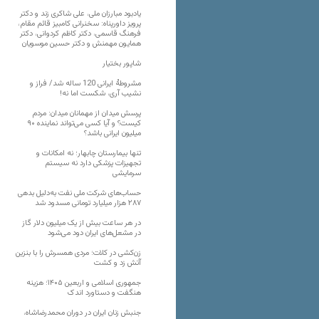
یادبود مبارزان ملی، علی شاکری زند و دکتر
پرویز داورپناه: سخنرانی کامبیز قائم مقام،
فرهنگ قاسمی، دکتر کاظم کردوانی، دکتر
همایون مهمنش و دکتر حسین موسویان
شاپور بختیار
مشروطۀ ایرانی 120 ساله شد/ فراز و
نشیب آری، شکست اما نه!
پرسش میدان از مهمانان میدان: مردم
کیست؟ و آیا کسی می‌تواند نماینده ۹۰
میلیون ایرانی باشد؟
تنها بیمارستان چابهار؛ نه امکانات و
تجهیزات پزشکی دارد نه سیستم
سرمایشی
حساب‌های شرکت ملی نفت به‌دلیل بدهی
۲۸۷ هزار میلیارد تومانی مسدود شد
در هر ساعت بیش از یک میلیون دلار گاز
در مشعل‌های ایران دود می‌شود
زن‌کشی در کلات؛ مردی همسرش را با بنزین
آتش زد و کشت
جمهوری اسلامی و اربعین ۱۴۰۵؛ هزینه
هنگفت و دستاورد اندک
جنبش زنان ایران در دوران محمدرضاشاه،