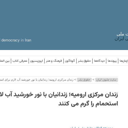
 ملی
ایران
d
democracy
in
Iran
مان‌ها
پیوندها
دیدگاه‌ها
حقوق بشر
گوناگون
فرهنگ و هنر
اپوزیسیون
معرفی کتاب
بین المل
سایت ملیون ایران
حقوق بشر
>
> زندان مرکزی ارومیه؛ زندانیان با نور خورشید آب لازم برای است
زندان مرکزی ارومیه؛ زندانیان با نور خورشید آب لا
استحمام را گرم می کنند