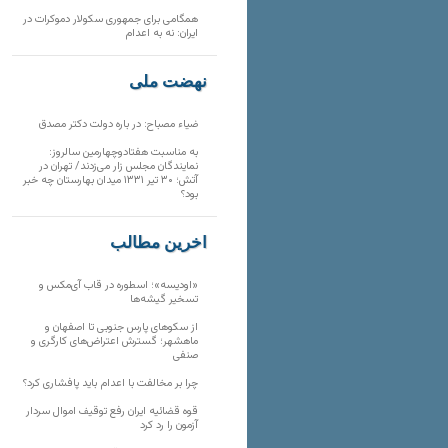
همگامی برای جمهوری سکولار دموکرات در
ایران: نه به اعدام
نهضت ملی
ضیاء مصباح: در باره دولت دکتر مصدق
به مناسبت هفتادوچهارمین سالروز:
نمایندگان مجلس زار می‌زدند/ تهران در
آتش؛ ۳۰ تیر ۱۳۳۱ میدان بهارستان چه خبر
بود؟
آخرین مطالب
«اودیسه»؛ اسطوره در قاب آی‌مکس و
تسخیر گیشه‌ها
از سکوهای پارس جنوبی تا اصفهان و
ماهشهر؛ گسترش اعتراض‌های کارگری و
صنفی
چرا بر مخالفت با اعدام باید پافشاری کرد؟
قوه قضائیه ایران رفع توقیف اموال سردار
آزمون را رد کرد